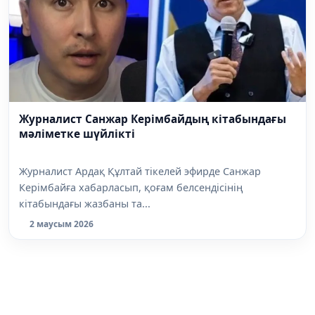
Журналист Санжар Керімбайдың кітабындағы
мәліметке шүйлікті
Журналист Ардақ Құлтай тікелей эфирде Санжар
Керімбайға хабарласып, қоғам белсендісінің
кітабындағы жазбаны та...
2 маусым 2026