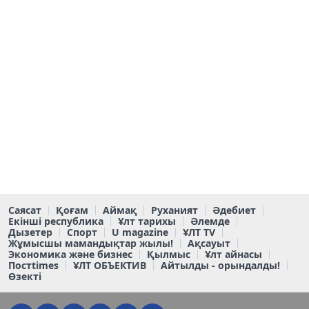
Саясат
Қоғам
Аймақ
Руханият
Әдебиет
Екінші республика
Ұлт тарихы
Әлемде
Дызетер
Спорт
U magazine
ҰЛТ TV
Жұмысшы мамандықтар жылы!
Ақсауыт
Экономика және бизнес
Қылмыс
Ұлт айнасы
Постtimes
ҰЛТ ОБЪЕКТИВ
Айтылды - орындалды!
Өзекті