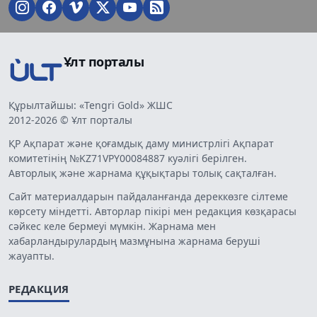
Ұлт порталы
Құрылтайшы: «Tengri Gold» ЖШС
2012-2026 © Ұлт порталы
ҚР Ақпарат және қоғамдық даму министрлігі Ақпарат
комитетінің №KZ71VPY00084887 куәлігі берілген.
Авторлық және жарнама құқықтары толық сақталған.
Сайт материалдарын пайдаланғанда дереккөзге сілтеме
көрсету міндетті. Авторлар пікірі мен редакция көзқарасы
сәйкес келе бермеуі мүмкін. Жарнама мен
хабарландырулардың мазмұнына жарнама беруші
жауапты.
РЕДАКЦИЯ