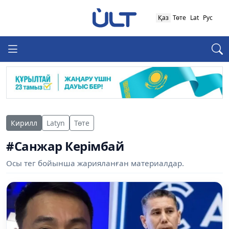
Қаз
Төте
Lat
Рус
Кирилл
Latyn
Төте
#Санжар Керімбай
Осы тег бойынша жарияланған материалдар.