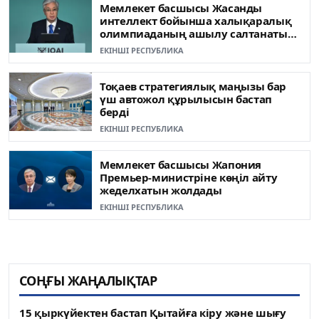
Мемлекет басшысы Жасанды
интеллект бойынша халықаралық
олимпиаданың ашылу салтанатына
қатысты
ЕКІНШІ РЕСПУБЛИКА
Тоқаев стратегиялық маңызы бар
үш автожол құрылысын бастап
берді
ЕКІНШІ РЕСПУБЛИКА
Мемлекет басшысы Жапония
Премьер-министріне көңіл айту
жеделхатын жолдады
ЕКІНШІ РЕСПУБЛИКА
СОҢҒЫ ЖАҢАЛЫҚТАР
15 қыркүйектен бастап Қытайға кіру және шығу