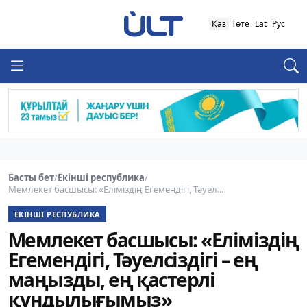
Қаз
Төте
Lat
Рус
Басты бет
/
Екінші республика
/
Мемлекет басшысы: «Еліміздің Егемендігі, Тәуел...
ЕКІНШІ РЕСПУБЛИКА
Мемлекет басшысы: «Еліміздің
Егемендігі, Тәуелсіздігі – ең
маңызды, ең қастерлі
құндылығымыз»