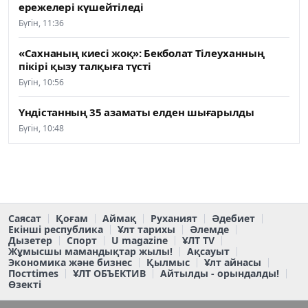
ережелері күшейтіледі
Бүгін, 11:36
«Сахнаның киесі жоқ»: Бекболат Тілеуханның
пікірі қызу талқыға түсті
Бүгін, 10:56
Үндістанның 35 азаматы елден шығарылды
Бүгін, 10:48
Саясат
Қоғам
Аймақ
Руханият
Әдебиет
Екінші республика
Ұлт тарихы
Әлемде
Дызетер
Спорт
U magazine
ҰЛТ TV
Жұмысшы мамандықтар жылы!
Ақсауыт
Экономика және бизнес
Қылмыс
Ұлт айнасы
Постtimes
ҰЛТ ОБЪЕКТИВ
Айтылды - орындалды!
Өзекті