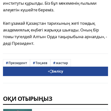
институты құрылды. Біз бұл мекеменің ғылыми
әлеуетін күшейте береміз.
Көп ұзамай Қазақстан тарихының жеті томдық
академиялық еңбегі жарыққа шығады. Оның бір
томы түгелдей Алтын Орда тақырыбына арналды», -
деді Президент.
Президент
Тоқаев
жастар
Бөлісу
ОҚИ ОТЫРЫҢЫЗ