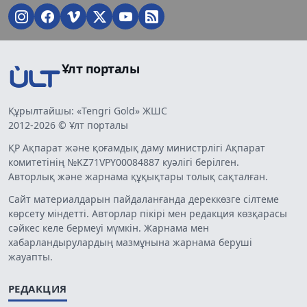
Ұлт порталы
Құрылтайшы: «Tengri Gold» ЖШС
2012-2026 © Ұлт порталы
ҚР Ақпарат және қоғамдық даму министрлігі Ақпарат
комитетінің №KZ71VPY00084887 куәлігі берілген.
Авторлық және жарнама құқықтары толық сақталған.
Сайт материалдарын пайдаланғанда дереккөзге сілтеме
көрсету міндетті. Авторлар пікірі мен редакция көзқарасы
сәйкес келе бермеуі мүмкін. Жарнама мен
хабарландырулардың мазмұнына жарнама беруші
жауапты.
РЕДАКЦИЯ