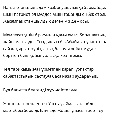
Нағыз отаншыл адам көзбояушылыққа бармайды,
шын патриот ел мүддесі үшін табанды еңбек етеді.
Жасампаз отаншылдық дегеніміз де – осы.
Мемлекет үшін бір күннің қамы емес, болашақтың
жайы маңызды. Сондықтан біз Абайдың ұлағатына
сай «ақырын жүріп, анық басамыз». Ұлт мүддесін
бәрінен биік қойып, алысқа көз тігеміз.
Төл тарихымызға құрметпен қарап, ұрпақтар
сабақтастығын сақтауға баса назар аударамыз.
Бұл бағытта белсенді жұмыс істелуде.
Жошы хан жерленген Ұлытау аймағына облыс
мәртебесі берілді. Елімізде Жошы ұлысын зерттеу