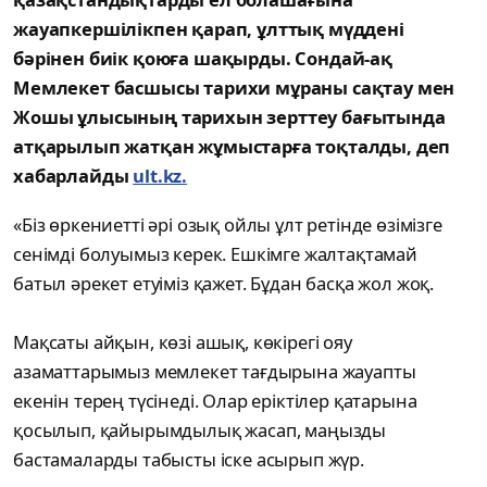
жауапкершілікпен қарап, ұлттық мүддені
бәрінен биік қоюға шақырды. Сондай-ақ
Мемлекет басшысы тарихи мұраны сақтау мен
Жошы ұлысының тарихын зерттеу бағытында
атқарылып жатқан жұмыстарға тоқталды, деп
хабарлайды
ult.kz.
«Біз өркениетті әрі озық ойлы ұлт ретінде өзімізге
сенімді болуымыз керек. Ешкімге жалтақтамай
батыл әрекет етуіміз қажет. Бұдан басқа жол жоқ.
Мақсаты айқын, көзі ашық, көкірегі ояу
азаматтарымыз мемлекет тағдырына жауапты
екенін терең түсінеді. Олар еріктілер қатарына
қосылып, қайырымдылық жасап, маңызды
бастамаларды табысты іске асырып жүр.