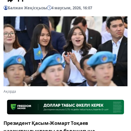
Балжан Жеңісқызы
4 маусым, 2026, 16:07
Ақорда
Президент Қасым-Жомарт Тоқаев
қазақстандықтарды ел болашағына