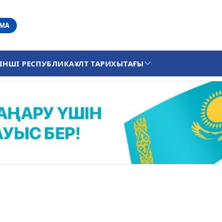
АМА
ІНШІ РЕСПУБЛИКА
ҰЛТ ТАРИХЫ
ТАҒЫ