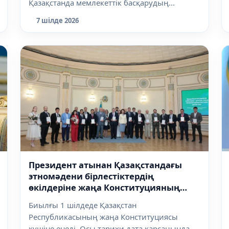
Қазақстанда мемлекеттік басқарудың...
7 шілде 2026
Президент атынан Қазақстандағы
этномәдени бірлестіктердің
өкілдеріне жаңа Конституцияның
арнайы басылымдары салтанатты
Биылғы 1 шілдеде Қазақстан
түрде табысталды
Республикасының жаңа Конституциясы
күшіне енеді. Осы тарихи дата қарсаңында