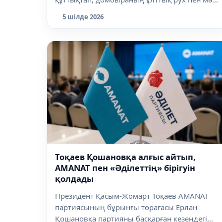
5 шілде 2026
Тоқаев Қошановқа алғыс айтып,
AMANAT пен «Әділеттің» бірігуін
қолдады
Президент Қасым-Жомарт Тоқаев AMANAT
партиясының бұрынғы төрағасы Ерлан
Қошановқа партияны басқарған кезеңдегі...