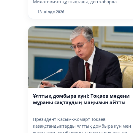
Милатовичті құттықтады, деп хабарла...
13 шілде 2026
Ұлттық домбыра күні: Тоқаев мәдени
мұраны сақтаудың маңызын айтты
Президент Қасым-Жомарт Тоқаев
қазақстандықтарды Ұлттық домбыра күнімен
құттықтап, домбыраның ұлттық рух пен мә...