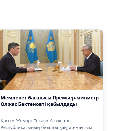
Мемлекет басшысы Премьер-министр
Олжас Бектеновті қабылдады
Қасым-Жомарт Тоқаев Қазақстан
Республикасының биылғы қаңтар-маусым