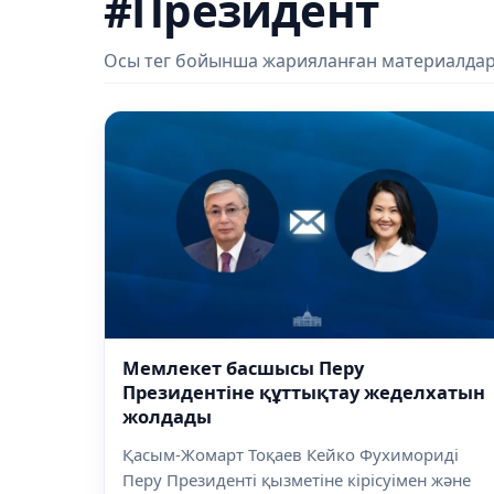
#Президент
Осы тег бойынша жарияланған материалдар
Мемлекет басшысы Перу
Президентіне құттықтау жеделхатын
жолдады
Қасым-Жомарт Тоқаев Кейко Фухимориді
Перу Президенті қызметіне кірісуімен және