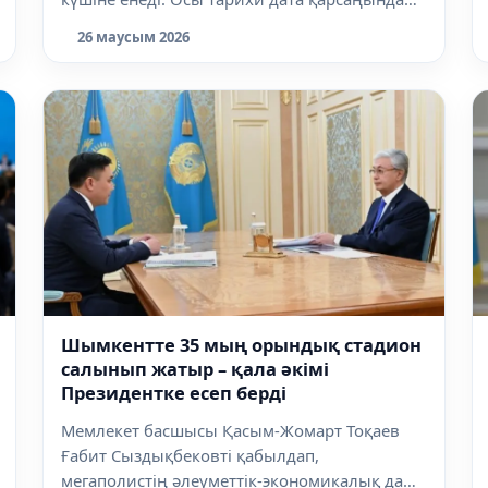
Алматы...
26 маусым 2026
Шымкентте 35 мың орындық стадион
салынып жатыр – қала әкімі
Президентке есеп берді
Мемлекет басшысы Қасым-Жомарт Тоқаев
Ғабит Сыздықбековті қабылдап,
мегаполистің әлеуметтік-экономикалық даму