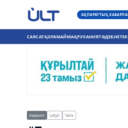
АҚПАРАТТЫҚ ХАБАРЛ
САЯСАТ
ҚОҒАМ
АЙМАҚ
РУХАНИЯТ
ӘДЕБИЕТ
ЕК
Кирилл
Latyn
Төте