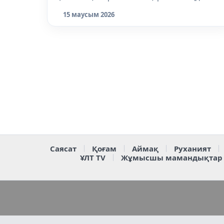
15 маусым 2026
Саясат
Қоғам
Аймақ
Руханият
ҰЛТ TV
Жұмысшы мамандықтар