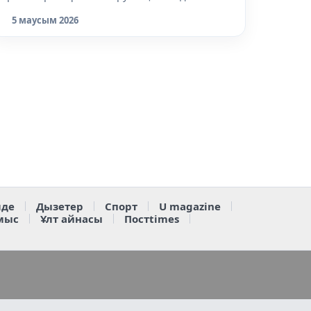
5 маусым 2026
де
Дызетер
Спорт
U magazine
мыс
Ұлт айнасы
Постtimes