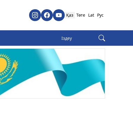
Қаз
Төте
Lat
Рус