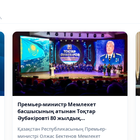
.
Премьер-министр Мемлекет
басшысының атынан Тоқтар
Әубәкіровті 80 жылдық
мерейтойымен құттықтады
Қазақстан Республикасының Премьер-
министрі Олжас Бектенов Мемлекет