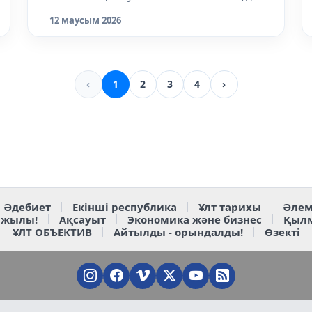
к...
12 маусым 2026
‹
1
2
3
4
›
Әдебиет
Екінші республика
Ұлт тарихы
Әлем
 жылы!
Ақсауыт
Экономика және бизнес
Қыл
ҰЛТ ОБЪЕКТИВ
Айтылды - орындалды!
Өзекті