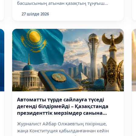
басшысының атынан қазақтың тұңғыш
ғарышкері...
27 шілде 2026
Автоматты түрде сайлауға түседі
дегенді білдірмейді – Қазақстанда
президенттік мерзімдер санына
қатысты нормаға түсіндірме берілді
Журналист Айбар Олжаевтың пікірінше,
жаңа Конституция қабылданғаннан кейін