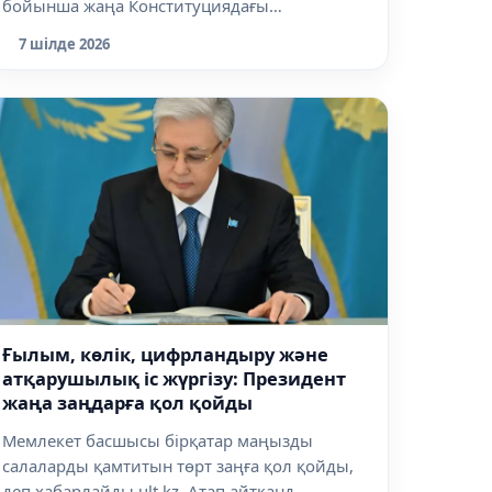
бойынша жаңа Конституциядағы
лауазымдарға қ...
7 шілде 2026
Ғылым, көлік, цифрландыру және
атқарушылық іс жүргізу: Президент
жаңа заңдарға қол қойды
Мемлекет басшысы бірқатар маңызды
салаларды қамтитын төрт заңға қол қойды,
деп хабарлайды ult.kz. Атап айтқанд...