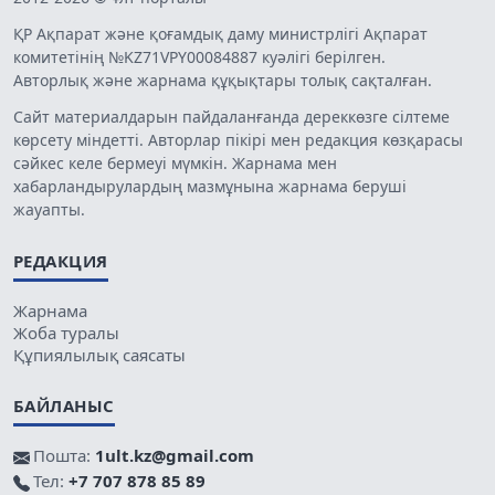
ҚР Ақпарат және қоғамдық даму министрлігі Ақпарат
комитетінің №KZ71VPY00084887 куәлігі берілген.
Авторлық және жарнама құқықтары толық сақталған.
Сайт материалдарын пайдаланғанда дереккөзге сілтеме
көрсету міндетті. Авторлар пікірі мен редакция көзқарасы
сәйкес келе бермеуі мүмкін. Жарнама мен
хабарландырулардың мазмұнына жарнама беруші
жауапты.
РЕДАКЦИЯ
Жарнама
Жоба туралы
Құпиялылық саясаты
БАЙЛАНЫС
Пошта:
1ult.kz@gmail.com
Тел:
+7 707 878 85 89