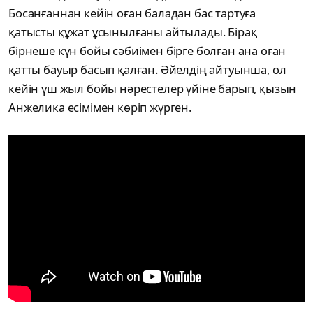
Босанғаннан кейін оған баладан бас тартуға
қатысты құжат ұсынылғаны айтылады. Бірақ
бірнеше күн бойы сәбиімен бірге болған ана оған
қатты бауыр басып қалған. Әйелдің айтуынша, ол
кейін үш жыл бойы нәрестелер үйіне барып, қызын
Анжелика есімімен көріп жүрген.