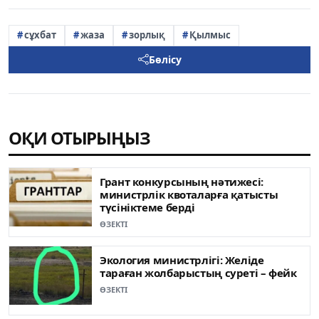
сұхбат
жаза
зорлық
Қылмыс
Бөлісу
ОҚИ ОТЫРЫҢЫЗ
Грант конкурсының нәтижесі:
министрлік квоталарға қатысты
түсініктеме берді
ӨЗЕКТІ
Экология министрлігі: Желіде
тараған жолбарыстың суреті – фейк
ӨЗЕКТІ