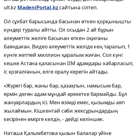
ult.kz
MadeniPortal.kz
сайтына сілтеп.
Ол сұхбат барысында басынан өткен қорқынышты
күндер туралы айтты. Ол осыдан 2 ай бұрын
әлеуметтік желіге басынан өткен оқиғаны
баяндаған. Видео әлеуметтік желіде кең таралып, 1
күнге жетпей миллион қаралым жиған. Сол күні
кешке Астана қаласынан ІІМ адамдары хабарласып,
іс қозғалғанын, елге оралу керегін айтады.
«Жүрегі бар, жаны бар, қазақпын, намысым бар,
ермін деген адам мұндай әрекетке бармайды. Бұл
жануарлардың ісі. Мен өзімді емес, қызымды аяп
жылаймын. Кішкентай сәби жексұрындардың
кесірінен өмірге келді», - дейді келіншек.
Наташа Қалымбетова қызын балалар үйіне