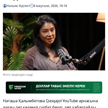
Назым Әділет
8 маусым, 2026, 19:18
Фото: видеодан кадр
Наташа Қалымбетова Qasqajol YouTube арнасына
алғаш рет көлемді сұхбат берді, деп хабарлайды