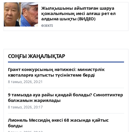
Жылқышыны айыптаған шаруа
қожалығының иесі алғаш рет ел
алдына шықты (ВИДЕО)
ӨЗЕКТІ
СОҢҒЫ ЖАҢАЛЫҚТАР
Грант конкурсының нәтижесі: министрлік
квоталарға қатысты түсініктеме берді
8 тамыз, 2026, 20:21
9 тамызда ауа райы қандай болады? Синоптиктер
болжамын жариялады
8 тамыз, 2026, 20:17
Лионель Мессидің әкесі 68 жасында қайтыс
болды