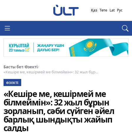
Қаз
Төте
Lat
Рус
Басты бет
/
Өзекті
/
«Кешіре ме, кешірмей ме білмеймін»: 32 жыл бұр...
ӨЗЕКТІ
«Кешіре ме, кешірмей ме
білмеймін»: 32 жыл бұрын
зорланып, сәби сүйген әйел
барлық шындықты жайып
салды