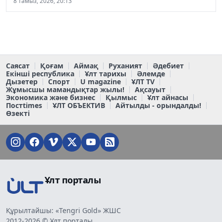
8 тамыз, 2026, 20:13
Саясат
Қоғам
Аймақ
Руханият
Әдебиет
Екінші республика
Ұлт тарихы
Әлемде
Дызетер
Спорт
U magazine
ҰЛТ TV
Жұмысшы мамандықтар жылы!
Ақсауыт
Экономика және бизнес
Қылмыс
Ұлт айнасы
Постtimes
ҰЛТ ОБЪЕКТИВ
Айтылды - орындалды!
Өзекті
Ұлт порталы
Құрылтайшы: «Tengri Gold» ЖШС
2012-2026 © Ұлт порталы