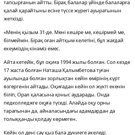
тапсырғанын айтты. Бірақ балалар үйінде балаларға
қалай қарайтыны есіне түссе жүрегі ауыратынын
жеткізді.
«Менің қызым 31-де. Мені кешіре ме, кешірмей ме,
білмеймін. Бірақ оған айтқым келетіні, бұл жағдай
екеуміздің кінәміз емес.
Айта кетейік, бұл оқиға 1994 жылы болған. Сол кезде
17 жаста болған Наташа Қалымбетова туған
ауылында болған зорлықтан кейін өмірінің күрт
өзгергенін айтады. Оқиғадан кейін ол жүкті екенін
біліп, Орал қаласына қоныс аударады. Онда
педколледжге оқуға түседі. Алайда оқу орны
тарапынан да, айналасындағы адамдардан да
толыққанды қолдау көрмеген.
Кейін ол дені сау қыз бала дүниеге әкеледі.