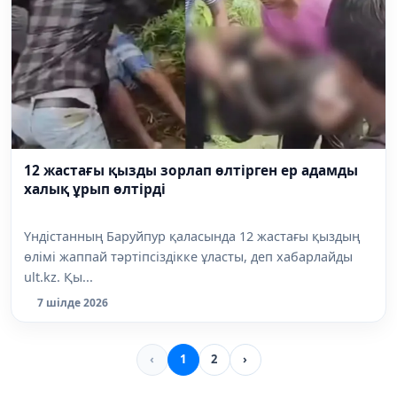
12 жастағы қызды зорлап өлтірген ер адамды
халық ұрып өлтірді
Үндістанның Баруйпур қаласында 12 жастағы қыздың
өлімі жаппай тәртіпсіздікке ұласты, деп хабарлайды
ult.kz. Қы...
7 шілде 2026
‹
1
2
›