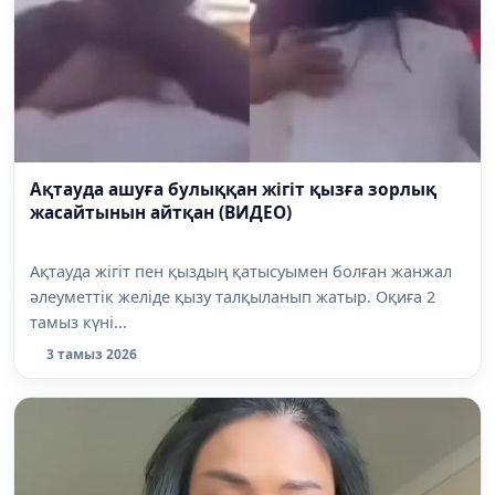
Ақтауда ашуға булыққан жігіт қызға зорлық
жасайтынын айтқан (ВИДЕО)
Ақтауда жігіт пен қыздың қатысуымен болған жанжал
әлеуметтік желіде қызу талқыланып жатыр. Оқиға 2
тамыз күні...
3 тамыз 2026