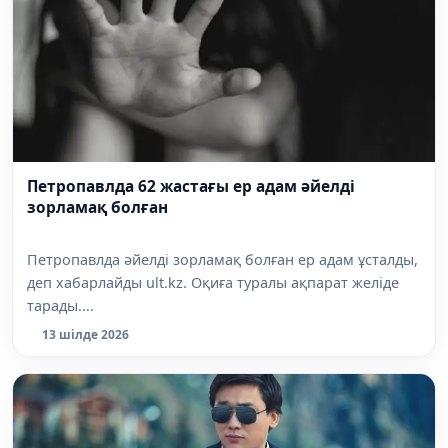
Петропавлда 62 жастағы ер адам әйелді
зорламақ болған
Петропавлда әйелді зорламақ болған ер адам ұсталды,
деп хабарлайды ult.kz. Оқиға туралы ақпарат желіде
тарады....
13 шілде 2026