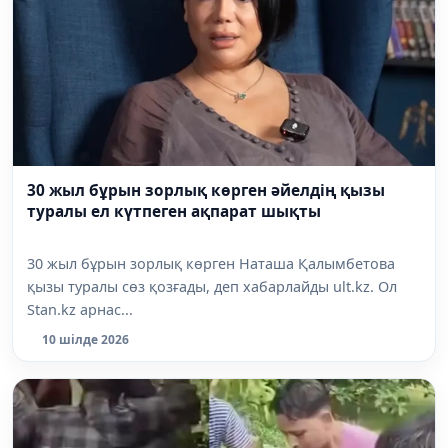
30 жыл бұрын зорлық көрген әйелдің қызы
туралы ел күтпеген ақпарат шықты
30 жыл бұрын зорлық көрген Наташа Қалымбетова
қызы туралы сөз қозғады, деп хабарлайды ult.kz. Ол
Stan.kz арнас...
10 шілде 2026