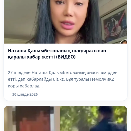
Наташа Қалымбетованың шаңырағынан
қаралы хабар жетті (ВИДЕО)
27 шілдеде Наташа Қалымбетованың анасы өмірден
өтті, деп хабарлайды ult.kz. Бұл туралы НемолчиKZ
қоры хабарлад...
30 шілде 2026