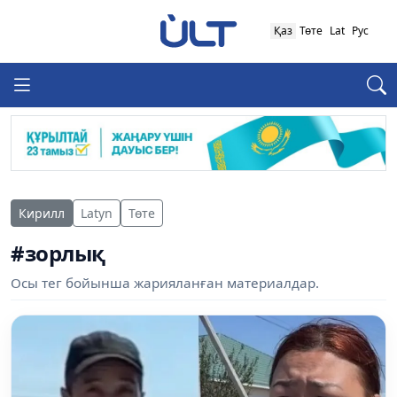
Қаз
Төте
Lat
Рус
Кирилл
Latyn
Төте
#зорлық
Осы тег бойынша жарияланған материалдар.