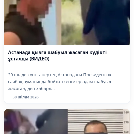
Астанада қызға шабуыл жасаған күдікті
ұсталды (ВИДЕО)
29 шілде күні таңертең Астанадағы Президенттік
саябақ аумағында бойжеткенге ер адам шабуыл
жасаған, деп хабарл...
30 шілде 2026