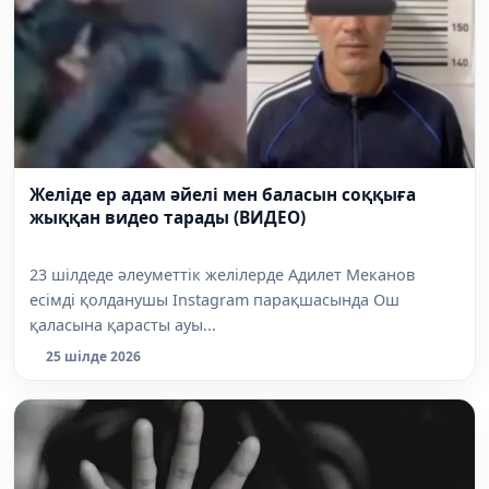
Желіде ер адам әйелі мен баласын соққыға
жыққан видео тарады (ВИДЕО)
23 шілдеде әлеуметтік желілерде Адилет Меканов
есімді қолданушы Instagram парақшасында Ош
қаласына қарасты ауы...
25 шілде 2026