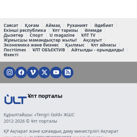
Саясат
Қоғам
Аймақ
Руханият
Әдебиет
Екінші республика
Ұлт тарихы
Әлемде
Дызетер
Спорт
U magazine
ҰЛТ TV
Жұмысшы мамандықтар жылы!
Ақсауыт
Экономика және бизнес
Қылмыс
Ұлт айнасы
Постtimes
ҰЛТ ОБЪЕКТИВ
Айтылды - орындалды!
Өзекті
Ұлт порталы
Құрылтайшы: «Tengri Gold» ЖШС
2012-2026 © Ұлт порталы
ҚР Ақпарат және қоғамдық даму министрлігі Ақпарат