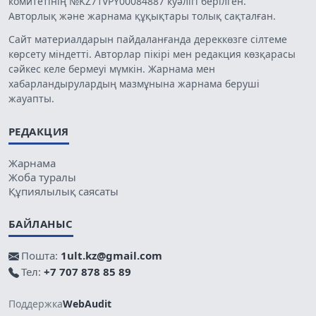
комитетінің №KZ71VPY00084887 куәлігі берілген.
Авторлық және жарнама құқықтары толық сақталған.
Сайт материалдарын пайдаланғанда дереккөзге сілтеме
көрсету міндетті. Авторлар пікірі мен редакция көзқарасы
сәйкес келе бермеуі мүмкін. Жарнама мен
хабарландырулардың мазмұнына жарнама беруші
жауапты.
РЕДАКЦИЯ
Жарнама
Жоба туралы
Құпиялылық саясаты
БАЙЛАНЫС
Пошта:
1ult.kz@gmail.com
Тел:
+7 707 878 85 89
Поддержка
WebAudit