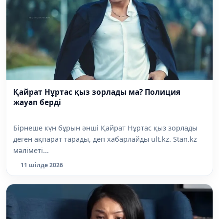
Қайрат Нұртас қыз зорлады ма? Полиция
жауап берді
Бірнеше күн бұрын әнші Қайрат Нұртас қыз зорлады
деген ақпарат тарады, деп хабарлайды ult.kz. Stan.kz
мәліметі...
11 шілде 2026