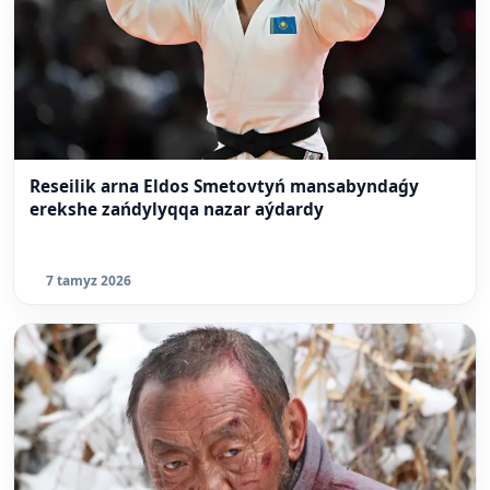
Reseilik arna Eldos Smetovtyń mansabyndaǵy
erekshe zańdylyqqa nazar aýdardy
7 tamyz 2026