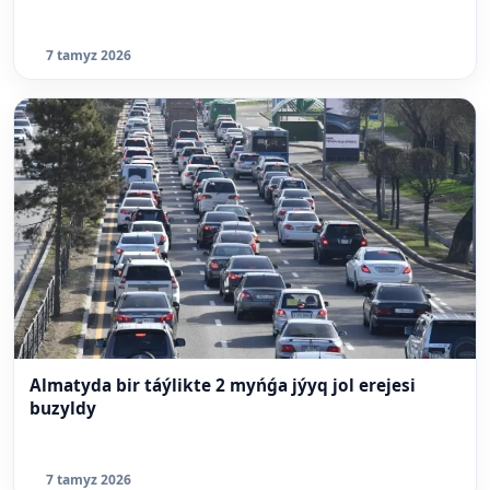
7 tamyz 2026
Almatyda bir táýlikte 2 myńǵa jýyq jol erejesi
buzyldy
7 tamyz 2026