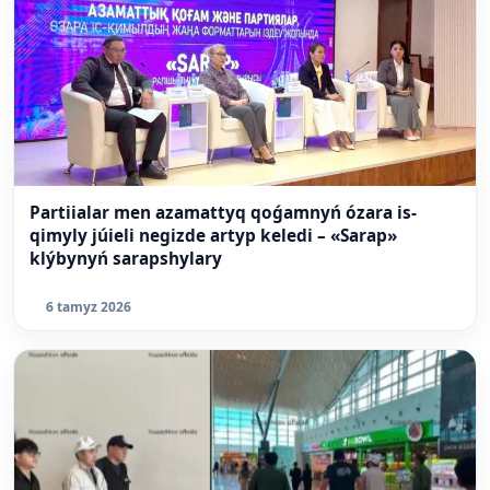
Partiialar men azamattyq qoǵamnyń ózara is-
qimyly júieli negizde artyp keledi – «Sarap»
klýbynyń sarapshylary
6 tamyz 2026