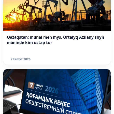
Qazaqstan: munai men mys. Ortalyq Aziiany shyn
máninde kim ustap tur
7 tamyz 2026