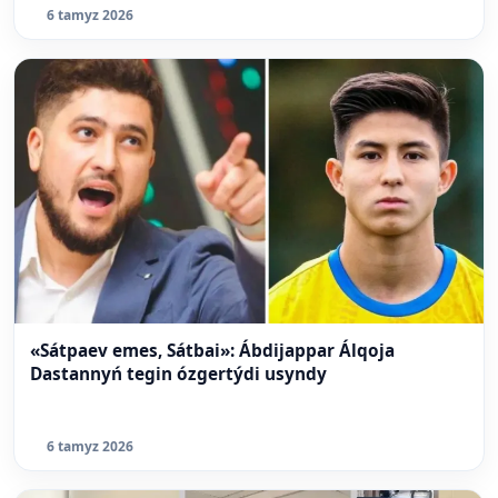
6 tamyz 2026
«Sátpaev emes, Sátbai»: Ábdijappar Álqoja
Dastannyń tegin ózgertýdi usyndy
6 tamyz 2026