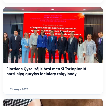
Elordada Qytai tájiribesi men Si Tszinpinniń
partiialyq qurylys ideialary talqylandy
7 tamyz 2026