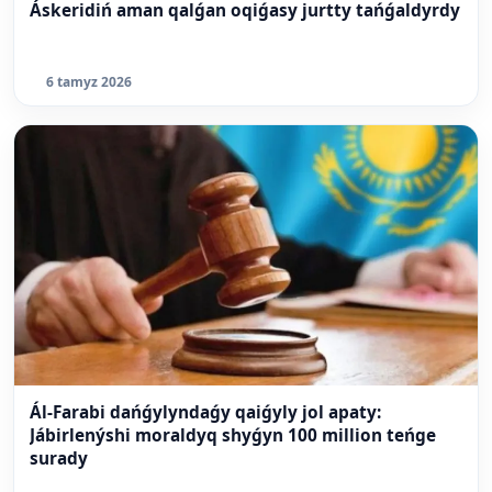
Áskeridiń aman qalǵan oqiǵasy jurtty tańǵaldyrdy
6 tamyz 2026
Ál-Farabi dańǵylyndaǵy qaiǵyly jol apaty:
Jábirlenýshi moraldyq shyǵyn 100 million teńge
surady