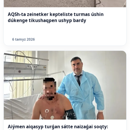
AQSh-ta zeinetker kepteliste turmas úshin
dúkenge tikushaqpen ushyp bardy
6 tamyz 2026
Aiýmen aiqasyp turǵan sátte naizaǵai soqty: