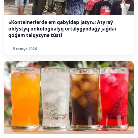
«Konteinerlerde em qabyldap jatyr»: Atyraý
oblystyq onkologiialyq ortalyǵyndaǵy jaǵdai
qoǵam talqysyna tústi
5 tamyz 2026