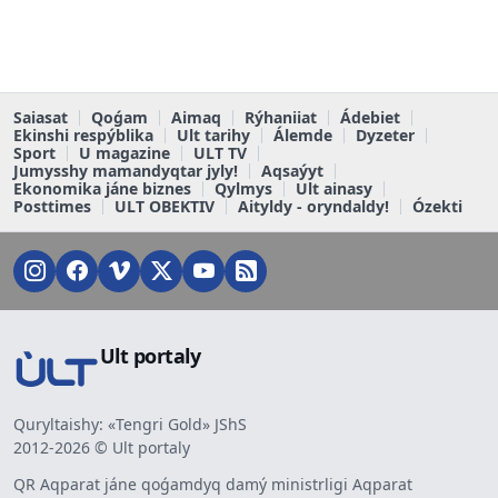
Saiasat
Qoǵam
Aimaq
Rýhaniiat
Ádebiet
Ekinshi respýblika
Ult tarihy
Álemde
Dyzeter
Sport
U magazine
ULT TV
Jumysshy mamandyqtar jyly!
Aqsaýyt
Ekonomika jáne biznes
Qylmys
Ult ainasy
Posttimes
ULT OBEKTIV
Aityldy - oryndaldy!
Ózekti
Ult portaly
Quryltaishy: «Tengri Gold» JShS
2012-2026 © Ult portaly
QR Aqparat jáne qoǵamdyq damý ministrligi Aqparat