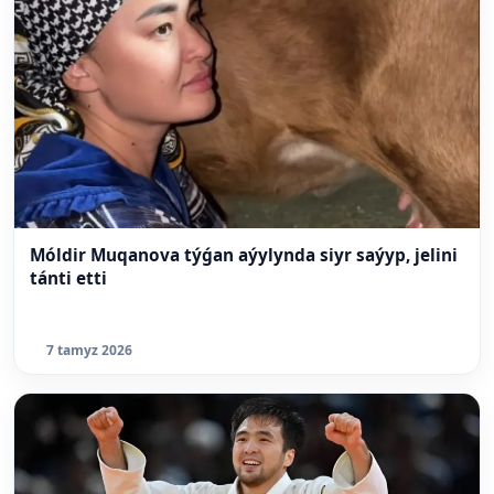
Móldir Muqanova týǵan aýylynda siyr saýyp, jelini
tánti etti
7 tamyz 2026