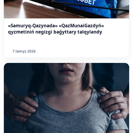
«Samuryq-Qazynada» «QazMunaiGazdyń»
qyzmetiniń negizgi baǵyttary talqylandy
7 tamyz 2026