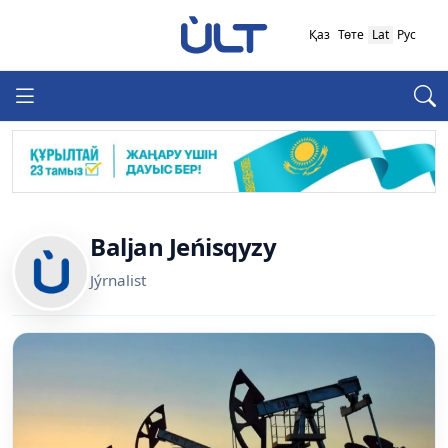
Қаз
Төте
Lat
Рус
Baljan Jeńisqyzy
Jýrnalist