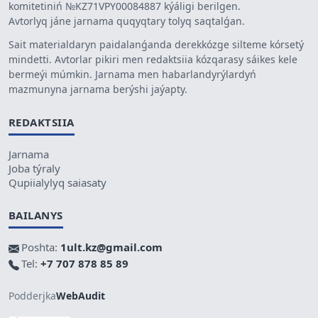
komitetiniń №KZ71VPY00084887 kýáligi berilgen.
Avtorlyq jáne jarnama quqyqtary tolyq saqtalǵan.
Sait materialdaryn paidalanǵanda derekkózge silteme kórsetý
mindetti. Avtorlar pikiri men redaktsiia kózqarasy sáikes kele
bermeýi múmkin. Jarnama men habarlandyrýlardyń
mazmunyna jarnama berýshi jaýapty.
REDAKTSIIA
Jarnama
Joba týraly
Qupiialylyq saiasaty
BAILANYS
Poshta:
1ult.kz@gmail.com
Tel:
+7 707 878 85 89
Podderjka
WebAudit