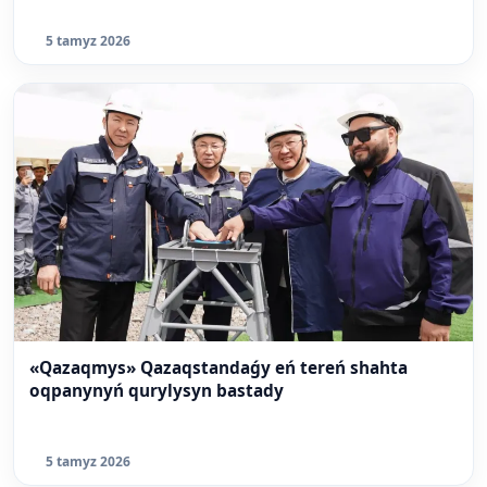
5 tamyz 2026
«Qazaqmys» Qazaqstandaǵy eń tereń shahta
oqpanynyń qurylysyn bastady
5 tamyz 2026