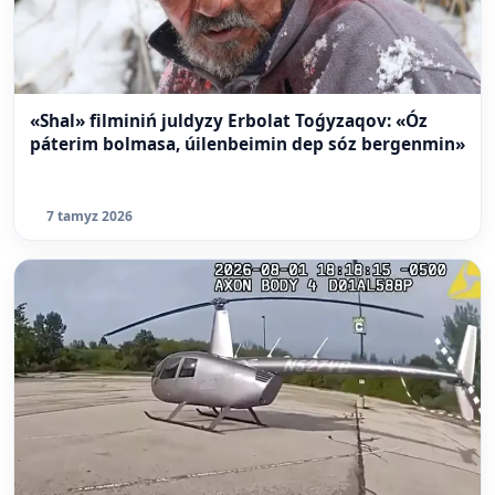
«Shal» filminiń juldyzy Erbolat Toǵyzaqov: «Óz
páterim bolmasa, úilenbeimin dep sóz bergenmin»
7 tamyz 2026