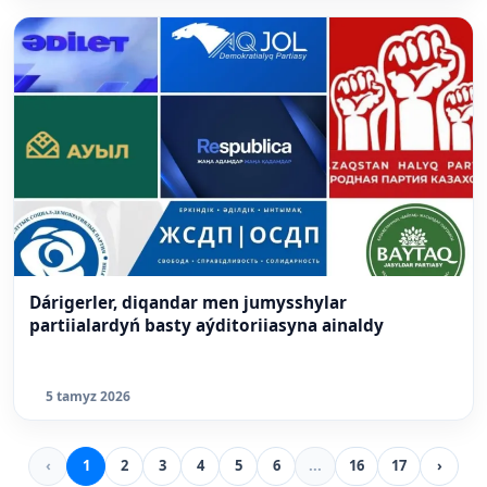
Dárigerler, diqandar men jumysshylar
partiialardyń basty aýditoriiasyna ainaldy
5 tamyz 2026
‹
1
2
3
4
5
6
...
16
17
›