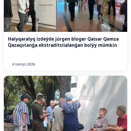
Halyqaralyq izdeýde júrgen bloger Qaisar Qamza
Qazaqstanǵa ekstraditsiialanǵan bolýy múmkin
6 tamyz 2026