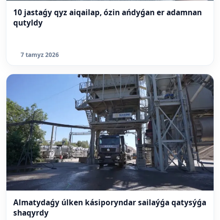
10 jastaǵy qyz aiqailap, ózin ańdyǵan er adamnan
qutyldy
7 tamyz 2026
Almatydaǵy úlken kásiporyndar sailaýǵa qatysýǵa
shaqyrdy