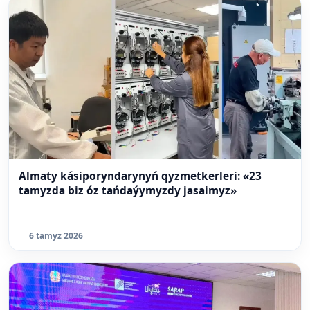
Almaty kásiporyndarynyń qyzmetkerleri: «23
tamyzda biz óz tańdaýymyzdy jasaimyz»
6 tamyz 2026