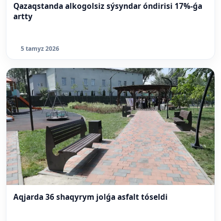
Qazaqstanda alkogolsiz sýsyndar óndirisi 17%-ǵa
artty
5 tamyz 2026
Aqjarda 36 shaqyrym jolǵa asfalt tóseldi