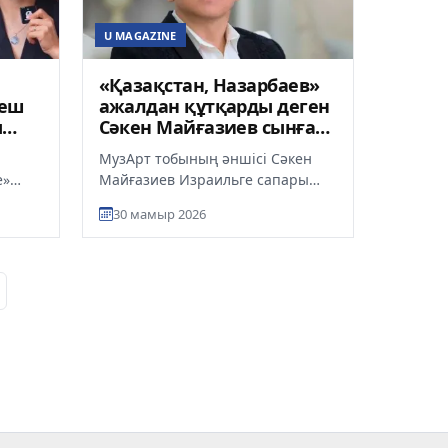
U MAGAZINE
«Қазақстан, Назарбаев»
кеш
ажалдан құтқарды деген
ы
Сәкен Майғазиев сынға
қалды
МузАрт тобының әншісі Сәкен
е»
Майғазиев Израильге сапары
і, деп
кезінде өміріне қауіп төнген сәтті
30 мамыр 2026
ама
еске алды. Оның айтуынша,...