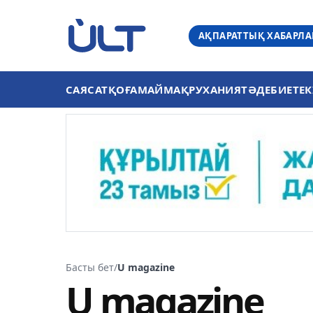
АҚПАРАТТЫҚ ХАБАРЛ
САЯСАТ
ҚОҒАМ
АЙМАҚ
РУХАНИЯТ
ӘДЕБИЕТ
ЕК
Басты бет
/
U magazine
U magazine