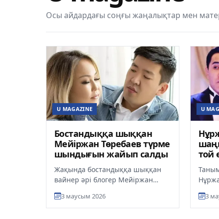
Осы айдардағы соңғы жаңалықтар мен мате
U MAGAZINE
U MAG
Бостандыққа шыққан
Нұрж
Мейіржан Төребаев түрме
шаңы
шындығын жайып салды
той 
Жақында бостандыққа шыққан
Таным
вайнер әрі блогер Мейіржан
Нұржа
Төребаев “Отец” подкастында
қуан
3 маусым 2026
3 ма
басынан өткен қиын кезең,
көпшіл
түрмеде...
хабарл