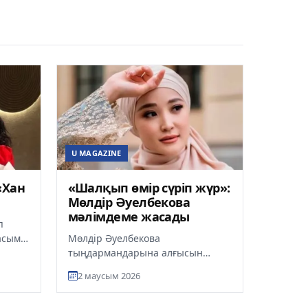
U MAGAZINE
«Хан
«Шалқып өмір сүріп жүр»:
Мөлдір Әуелбекова
мәлімдеме жасады
п
асым
Мөлдір Әуелбекова
тыңдармандарына алғысын
білдірді, деп хабарлайды ult.kz.
2 маусым 2026
Әнші Мөлдір Әуелбекова ел
аралап концерт...