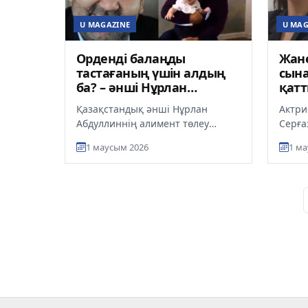
U MAGAZINE
U MAG
Орденді балаңды
Жане
тастағаның үшін алдың
сына
ба? – әнші Нұрлан
қат
Абдуллиннің бұрынғы
Қазақстандық әнші Нұрлан
Актри
жары
Абдуллиннің алимент төлеу
Серға
мәселесіне қатысты дау шықты,
қалай
1 маусым 2026
1 ма
деп хабарлайды ult.kz.
айтып
Әлеуметтік...
«өзген