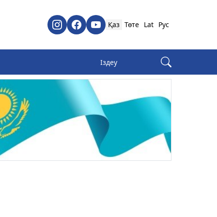
Қаз
Төте
Lat
Рус