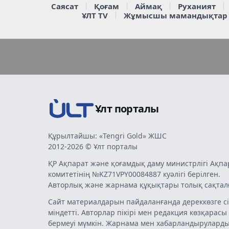
Саясат
Қоғам
Аймақ
Руханият
ҰЛТ TV
Жұмысшы мамандықтар
Ұлт порталы
Құрылтайшы: «Tengri Gold» ЖШС
2012-2026 © Ұлт порталы
ҚР Ақпарат және қоғамдық даму министрлігі Ақпа
комитетінің №KZ71VPY00084887 куәлігі берілген.
Авторлық және жарнама құқықтары толық сақтал
Сайт материалдарын пайдаланғанда дереккөзге сі
міндетті. Авторлар пікірі мен редакция көзқарасы
бермеуі мүмкін. Жарнама мен хабарландырулард