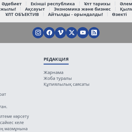
Әдебиет
Екінші республика
Ұлт тарихы
Әлем
 жылы!
Ақсауыт
Экономика және бизнес
Қыл
ҰЛТ ОБЪЕКТИВ
Айтылды - орындалды!
Өзекті
РЕДАКЦИЯ
Жарнама
Жоба туралы
Құпиялылық саясаты
рат
ған.
лтеме көрсету
 сәйкес келе
ың мазмұнына