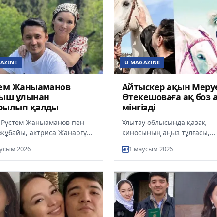
AZINE
U MAGAZINE
тем Жаныаманов
Айтыскер ақын Меру
ғыш ұлынан
Өтекешоваға ақ боз 
рылып қалды
мінгізді
 Рүстем Жаныаманов пен
Ұлытау облысында қазақ
жұбайы, актриса Жанаргүл
киносының аңыз тұлғасы,
манова ауыр қайғыға
Қазақстанның Халық
усым 2026
1 маусым 2026
 болды. Отбасының тұңғыш
әртісі Меруерт
Өтекешова қазақы дәстүрм
құрметк...