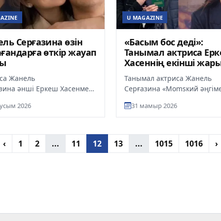
AZINE
U MAGAZINE
ль Серғазина өзін
«Басым бос деді»:
ғандарға өткір жауап
Танымал актриса Ер
ты
Хасеннің екінші жар
екенін мойындады
са Жанель
Танымал актриса Жанель
зина әнші Еркеш Хасенмен
Серғазина «Momsкий әңгім
 танысып, отбасы құрғанын
бағдарламасына сұхбат берд
усым 2026
31 мамыр 2026
 берді. Ол өзіне тағылған
хабарлайды ult.kz. Бағдарл
ің...
жү...
‹
1
2
...
11
12
13
...
1015
1016
›