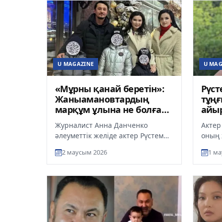
U MAGAZINE
U MAG
«Мұрны қанай беретін»:
Рүс
Жаныамановтардың
тұң
марқұм ұлына не болған
айы
еді?
Журналист Анна Данченко
Актер
әлеуметтік желіде актер Рүстем
оның 
Жаныаманов пен жұбайы
Жаныа
2 маусым 2026
1 ма
Жанаргүлдің екі жыл бұрын
душар
берген сұхба...
ұл...