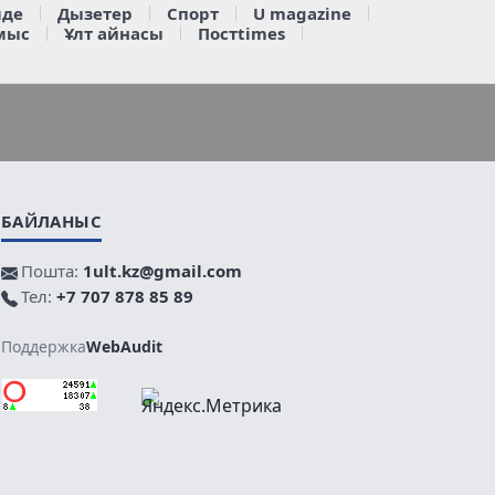
де
Дызетер
Спорт
U magazine
мыс
Ұлт айнасы
Постtimes
БАЙЛАНЫС
Пошта:
1ult.kz@gmail.com
Тел:
+7 707 878 85 89
Поддержка
WebAudit