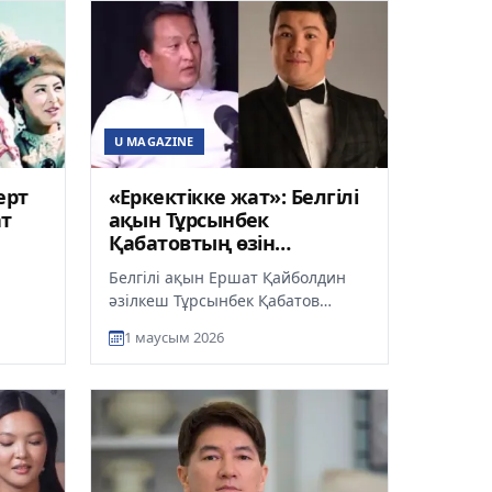
U MAGAZINE
ерт
«Еркектікке жат»: Белгілі
ат
ақын Тұрсынбек
Қабатовтың өзін
мұқатқанын айтты
Белгілі ақын Ершат Қайболдин
әзілкеш Тұрсынбек Қабатов
туралы пікір білдірді, деп
1 маусым 2026
хабарлайды ult.kz. Ақынның
ен
сөзінш...