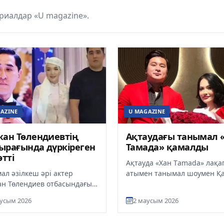
риалдар «U magazine».
AZINE
U MAGAZINE
ан Төлендиевтің
Ақтаудағы танымал 
рағында дүркіреген
Тамада» қамалды
өтті
Ақтауда «Хан Тamada» лақа
ал әзілкеш әрі актер
атымен танымал шоумен Қ
н Төлендиев отбасындағы
Өтешев қорғау нұсқамасын
ышты жаңалығын
бұзғаны үшін 10 тәулікке
усым 2026
2 маусым 2026
ікпен бөлісті, деп
әкімшілік...
айды ult.k...