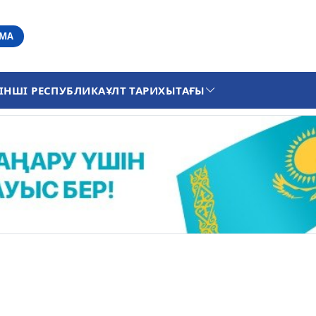
АМА
ІНШІ РЕСПУБЛИКА
ҰЛТ ТАРИХЫ
ТАҒЫ