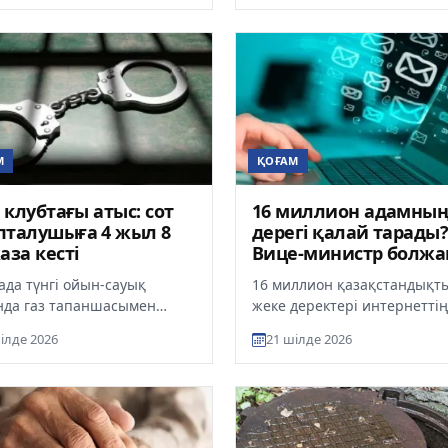
...
мат...
М
ҚОҒАМ
і клубтағы атыс: сот
16 миллион адамны
пталушыға 4 жыл 8
дерегі қалай тарады
аза кесті
Вице-министр болж
айтты
ада түнгі ойын-сауық
16 миллион қазақстандықт
да газ тапаншасымен
жеке деректері интернеттің
а оқ атқан қала тұрғыны 4
«қара нарығы» – Darknet а
ілде 2026
21 шілде 2026
 айға бас бостандығынан
сатылған болуы мүмкін. Бұл 
.