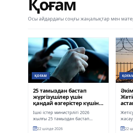
Қоғам
Осы айдардағы соңғы жаңалықтар мен мате
ҚОҒАМ
ҚОҒА
25 тамыздан бастап
Әкі
жүргізушілер үшін
Жеті
қандай өзгерістер күшіне
аста
енеді?
жауа
Ішкі істер министрлігі 2026
Жетіс
бос
жылғы 25 тамыздан бастап
жасау
Қазақстан Республикасының “Жол
енуін
22 шілде 2026
22 ш
жүрісі туралы” заңына енгізілге...
әкімш