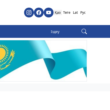
Қаз
Төте
Lat
Рус