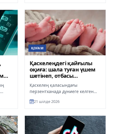
№103...
ҚОҒАМ
ң
Қаскелеңдегі қайғылы
?
оқиға: шала туған үшем
ам
шетінеп, отбасы
дәрігерлерді жауапқа
ың
Қаскелең қаласындағы
тартуды талап етті
перзентханада дүниеге келген
рқылы
шала туған үшем шетінеп кетті.
21 шілде 2026
тур...
Қара жамылған отбасы оқиғаның
мән-...