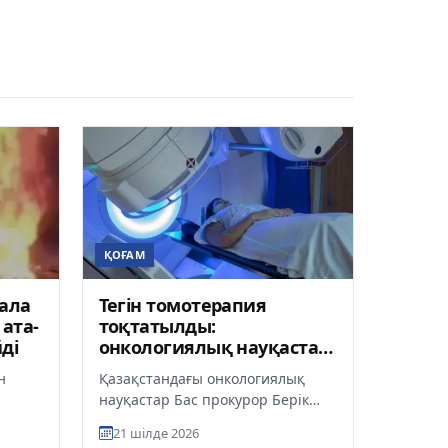
ҚОҒАМ
бала
Тегін томотерапия
 ата-
тоқтатылды:
ді
онкологиялық науқастар
көмек сұрады
н
Қазақстандағы онкологиялық
науқастар Бас прокурор Берік
ік
Асыловқа үндеу жолдап,
21 шілде 2026
ген
Денсаулық сақтау министрлігінің