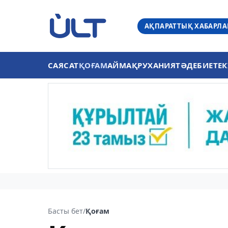
АҚПАРАТТЫҚ ХАБАРЛ
САЯСАТ
ҚОҒАМ
АЙМАҚ
РУХАНИЯТ
ӘДЕБИЕТ
ЕК
Басты бет
/
Қоғам