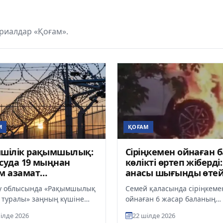
риалдар «Қоғам».
М
ҚОҒАМ
мшілік рақымшылық:
Сіріңкемен ойнаған 
суда 19 мыңнан
көлікті өртеп жіберді:
м азамат
анасы шығынды өтей
пкершіліктен
у облысында «Рақымшылық
Семей қаласында сіріңкеме
атылды
 туралы» заңның күшіне
ойнаған 6 жасар баланың
ен бері 19 204 адам
абайсыз әрекетінен автокөл
ілде 2026
22 шілде 2026
ілік жауапкершіліктен
өртеніп кетті. Енді келтіріл