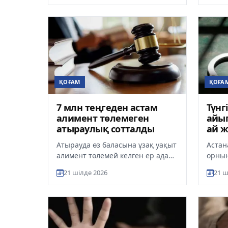
босаты
ҚОҒАМ
ҚОҒА
7 млн теңгеден астам
Түнг
алимент төлемеген
айы
атыраулық сотталды
ай ж
Атырауда өз баласына ұзақ уақыт
Астан
алимент төлемей келген ер адам
орнын
1 жылға бас бостандығын шектеу
адамғ
21 шілде 2026
21 ш
жазасына кесілді. Бұл...
жыл 8
айыр..