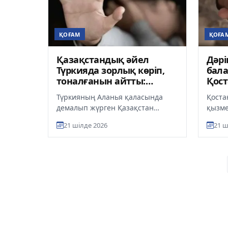
ҚОҒАМ
ҚОҒА
Қазақстандық әйел
Дәрі
Түркияда зорлық көріп,
бала
тоналғанын айтты:
Қост
күдікті қамауға алынды
90 м
Түркияның Аланья қаласында
Қоста
айы
демалып жүрген Қазақстан
қызме
азаматшасы өзіне жыныстық
қолда
21 шілде 2026
21 ш
сипаттағы зорлық-зомбылық
жаста
жасалып, ұя...
әкімші