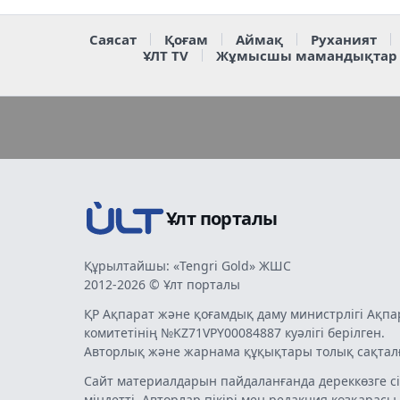
Саясат
Қоғам
Аймақ
Руханият
ҰЛТ TV
Жұмысшы мамандықтар
Ұлт порталы
Құрылтайшы: «Tengri Gold» ЖШС
2012-2026 © Ұлт порталы
ҚР Ақпарат және қоғамдық даму министрлігі Ақпа
комитетінің №KZ71VPY00084887 куәлігі берілген.
Авторлық және жарнама құқықтары толық сақтал
Сайт материалдарын пайдаланғанда дереккөзге сі
міндетті. Авторлар пікірі мен редакция көзқарасы