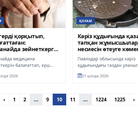
М
ҚОҒАМ
герді қорқытып,
Кәріз құдығында қаз
ғаттаған:
тапқан жұмысшыла
анайда зейнеткерге
несиесін өтеуге көме
ың теңгеден астам
беріледі
найда медицина
Павлодар облысында кәріз
ппұл салынды
ткерін балағаттап, күш
құдығындағы газдан уланып
намын деп қорқытқан 70
жұмған алты жұмысшының
ілде 2026
21 шілде 2026
н асқан зейнеткер
отбасына жан-жақты қолда
лік жауапк...
көрсетіледі...
‹
1
2
...
9
10
11
...
1224
1225
›