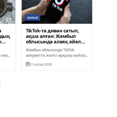
ҚОҒАМ
а
TikTok-та диван сатып,
рдың
ақша алған: Жамбыл
к
облысында алаяқ әйел
2,5 жылға сотталды
Жамбыл облысында TikTok
 көз
әлеуметтік желісі арқылы жиһаз
сатамын деп тұрғынды алдаған
21 шілде 2026
у
әйел 2 жыл 6 айға бас
бостандығ...