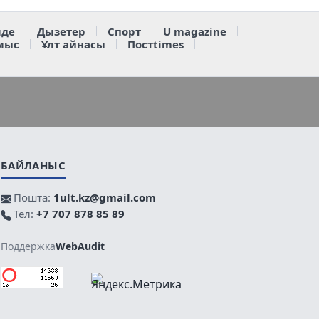
де
Дызетер
Спорт
U magazine
мыс
Ұлт айнасы
Постtimes
БАЙЛАНЫС
Пошта:
1ult.kz@gmail.com
Тел:
+7 707 878 85 89
Поддержка
WebAudit