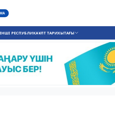
АМА
ІНШІ РЕСПУБЛИКА
ҰЛТ ТАРИХЫ
ТАҒЫ