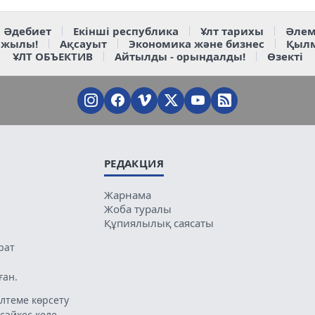
Әдебиет
Екінші республика
Ұлт тарихы
Әлем
 жылы!
Ақсауыт
Экономика және бизнес
Қыл
ҰЛТ ОБЪЕКТИВ
Айтылды - орындалды!
Өзекті
РЕДАКЦИЯ
Жарнама
Жоба туралы
Құпиялылық саясаты
рат
ған.
лтеме көрсету
 сәйкес келе