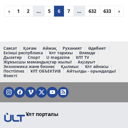
‹
1
2
...
5
6
7
...
632
633
›
Саясат
Қоғам
Аймақ
Руханият
Әдебиет
Екінші республика
Ұлт тарихы
Әлемде
Дызетер
Спорт
U magazine
ҰЛТ TV
Жұмысшы мамандықтар жылы!
Ақсауыт
Экономика және бизнес
Қылмыс
Ұлт айнасы
Постtimes
ҰЛТ ОБЪЕКТИВ
Айтылды - орындалды!
Өзекті
Ұлт порталы