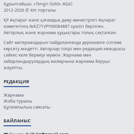
Құрылтайшы: «Tengri Gold» ЖШС
2012-2026 © Ұлт порталы
ҚР Ақпарат және қоғамдық даму министрлігі Ақпарат
комитетінің №KZ71VPY00084887 куәлігі берілген.
Авторлық және жарнама құқықтары толық сақталған.
Сайт материалдарын пайдаланғанда дереккөзге сілтеме
көрсету міндетті. Авторлар пікірі мен редакция көзқарасы
сәйкес келе бермеуі мүмкін. Жарнама мен
хабарландырулардың мазмұнына жарнама беруші
жауапты.
РЕДАКЦИЯ
Жарнама
Жоба туралы
Құпиялылық саясаты
БАЙЛАНЫС
Пошта:
1ult.kz@gmail.com