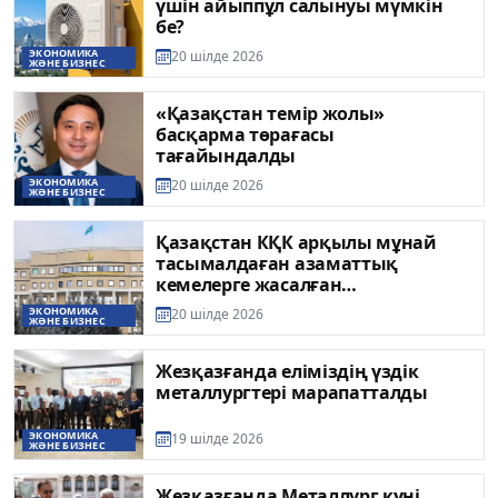
үшін айыппұл салынуы мүмкін
бе?
ЭКОНОМИКА
20 шілде 2026
ЖӘНЕ БИЗНЕС
«Қазақстан темір жолы»
басқарма төрағасы
тағайындалды
ЭКОНОМИКА
20 шілде 2026
ЖӘНЕ БИЗНЕС
Қазақстан КҚК арқылы мұнай
тасымалдаған азаматтық
кемелерге жасалған
шабуылдарды қатаң айыптады
ЭКОНОМИКА
20 шілде 2026
ЖӘНЕ БИЗНЕС
Жезқазғанда еліміздің үздік
металлургтері марапатталды
ЭКОНОМИКА
19 шілде 2026
ЖӘНЕ БИЗНЕС
Жезқазғанда Металлург күні