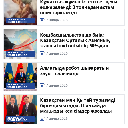
Құжатсыз жұмыс істеген ет цехы
әшкереленді: 3 тоннадан астам
өнім тәркіленді
ЭКОНОМИКА
17 шілде 2026
ЖӘНЕ БИЗНЕС
Көшбасшылықтан да биік:
Қазақстан Орталық Азияның
жалпы ішкі өнімінің 50%-дан
астамын қалыптастырып отыр
ЭКОНОМИКА
17 шілде 2026
ЖӘНЕ БИЗНЕС
Алматыда робот шығаратын
зауыт салынады
ЭКОНОМИКА
17 шілде 2026
ЖӘНЕ БИЗНЕС
Қазақстан мен Қытай туризмді
бірге дамытады: Шанхайда
маңызды келісімдер жасалды
ЭКОНОМИКА
17 шілде 2026
ЖӘНЕ БИЗНЕС