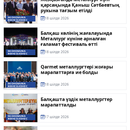
қарсаңында Қаныш Сәтбаевтың
рухына тағзым етілді
ЭКОНОМИКА
18 шілде 2026
ЖӘНЕ БИЗНЕС
Балқаш көлінің жағалауында
Металлург күніне арналған
ғаламат фестиваль өтті
ЭКОНОМИКА
18 шілде 2026
ЖӘНЕ БИЗНЕС
Qarmet металлургтері жоғары
марапаттарға ие болды
ЭКОНОМИКА
18 шілде 2026
ЖӘНЕ БИЗНЕС
Балқашта үздік металлургтер
марапатталды
ЭКОНОМИКА
17 шілде 2026
ЖӘНЕ БИЗНЕС