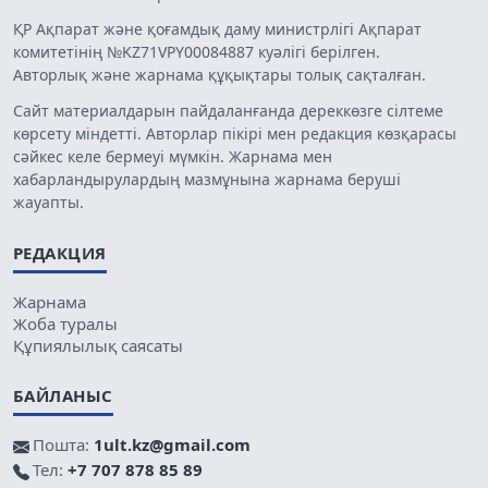
ҚР Ақпарат және қоғамдық даму министрлігі Ақпарат
комитетінің №KZ71VPY00084887 куәлігі берілген.
Авторлық және жарнама құқықтары толық сақталған.
Сайт материалдарын пайдаланғанда дереккөзге сілтеме
көрсету міндетті. Авторлар пікірі мен редакция көзқарасы
сәйкес келе бермеуі мүмкін. Жарнама мен
хабарландырулардың мазмұнына жарнама беруші
жауапты.
РЕДАКЦИЯ
Жарнама
Жоба туралы
Құпиялылық саясаты
БАЙЛАНЫС
Пошта:
1ult.kz@gmail.com
Тел:
+7 707 878 85 89