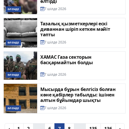
өлтірді
7 шілде 2026
ӘЛЕМДЕ
Тазалық қызметкерлері ескі
диваннан шіріп кеткен мәйіт
тапты
7 шілде 2026
ӘЛЕМДЕ
ХАМАС Газа секторын
басқармайтын болды
7 шілде 2026
ӘЛЕМДЕ
Мысырда бұрын белгісіз болған
көне қабірлер табылды: ішінен
алтын бұйымдар шықты
7 шілде 2026
ӘЛЕМДЕ
‹
1
2
...
6
7
8
...
135
136
›