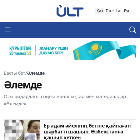
Қаз
Төте
Lat
Рус
Басты бет
/
Әлемде
Әлемде
Осы айдардағы соңғы жаңалықтар мен материалдар
«Әлемде».
Ер адам әйелінің бетіне қайнаған
шәрбәтті шашып, Өзбекстанға
қашып кеткен