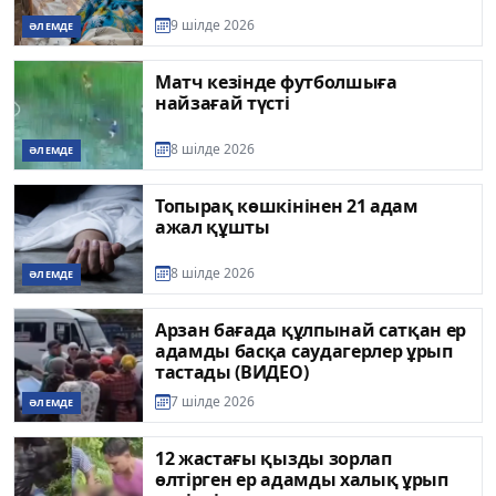
9 шілде 2026
ӘЛЕМДЕ
Матч кезінде футболшыға
найзағай түсті
8 шілде 2026
ӘЛЕМДЕ
Топырақ көшкінінен 21 адам
ажал құшты
8 шілде 2026
ӘЛЕМДЕ
Арзан бағада құлпынай сатқан ер
адамды басқа саудагерлер ұрып
тастады (ВИДЕО)
7 шілде 2026
ӘЛЕМДЕ
12 жастағы қызды зорлап
өлтірген ер адамды халық ұрып