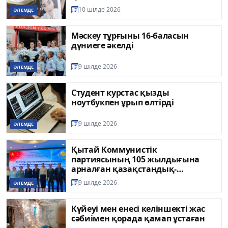
10 шілде 2026
ӘЛЕМДЕ
Мәскеу тұрғыны 16-баласын
дүниеге әкелді
9 шілде 2026
ӘЛЕМДЕ
Студент курстас қызды
ноутбукпен ұрып өлтірді
9 шілде 2026
ӘЛЕМДЕ
Қытай Коммунистік
партиясының 105 жылдығына
арналған қазақстандық-
қытайлық семинар өтті
9 шілде 2026
ӘЛЕМДЕ
Күйеуі мен енесі келіншекті жас
сәбиімен қорада қамап ұстаған