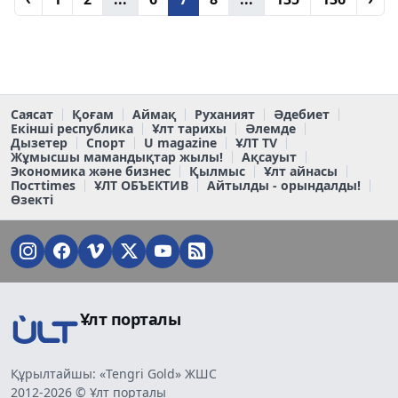
Саясат
Қоғам
Аймақ
Руханият
Әдебиет
Екінші республика
Ұлт тарихы
Әлемде
Дызетер
Спорт
U magazine
ҰЛТ TV
Жұмысшы мамандықтар жылы!
Ақсауыт
Экономика және бизнес
Қылмыс
Ұлт айнасы
Постtimes
ҰЛТ ОБЪЕКТИВ
Айтылды - орындалды!
Өзекті
Ұлт порталы
Құрылтайшы: «Tengri Gold» ЖШС
2012-2026 © Ұлт порталы