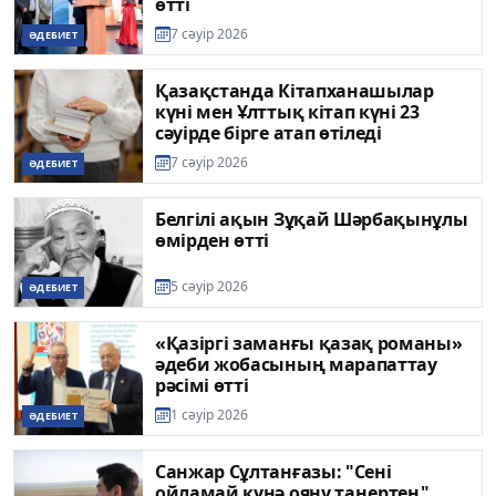
өтті
7 сәуір 2026
ӘДЕБИЕТ
Қазақстанда Кітапханашылар
күні мен Ұлттық кітап күні 23
сәуірде бірге атап өтіледі
7 сәуір 2026
ӘДЕБИЕТ
Белгілі ақын Зұқай Шәрбақынұлы
өмірден өтті
5 сәуір 2026
ӘДЕБИЕТ
«Қазіргі заманғы қазақ романы»
әдеби жобасының марапаттау
рәсімі өтті
1 сәуір 2026
ӘДЕБИЕТ
Санжар Сұлтанғазы: "Сені
ойламай күнә ояну таңертең"