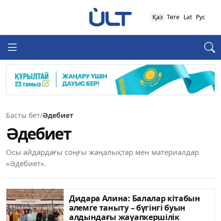
Қаз
Төте
Lat
Рус
Басты бет
/
Әдебиет
Әдебиет
Осы айдардағы соңғы жаңалықтар мен материалдар
«Әдебиет».
Дидара Алина: Балалар кітабын
әлемге таныту – бүгінгі буын
алдындағы жауапкершілік