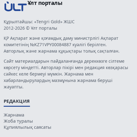
Ұлт порталы
Құрылтайшы: «Tengri Gold» ЖШС
2012-2026 © Ұлт порталы
ҚР Ақпарат және қоғамдық даму министрлігі Ақпарат
комитетінің №KZ71VPY00084887 куәлігі берілген.
Авторлық және жарнама құқықтары толық сақталған.
Сайт материалдарын пайдаланғанда дереккөзге сілтеме
көрсету міндетті. Авторлар пікірі мен редакция көзқарасы
сәйкес келе бермеуі мүмкін. Жарнама мен
хабарландырулардың мазмұнына жарнама беруші
жауапты.
РЕДАКЦИЯ
Жарнама
Жоба туралы
Құпиялылық саясаты