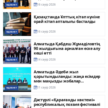
16 сәуір 2026
ӘДЕБИЕТ
Қазақстанда Ұлттық кітап күніне
орай кітап апталығы басталды
16 сәуір 2026
ӘДЕБИЕТ
Алматыда Қабдеш Жұмаділовтің
90 жылдығына арналған еске алу
кеші өтті
14 сәуір 2026
ӘДЕБИЕТ
Алматыда Әдеби жыл
қорытындыланды: жаңа есімдер
мен маңызды жобалар
таныстырылды
11 сәуір 2026
ӘДЕБИЕТ
Дәстүрлі «Қарағанды көктемі»
республикалық поэзия фестивалі