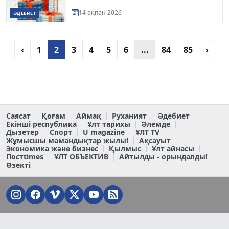
14 ақпан 2026
ӘДЕБИЕТ
‹
1
2
3
4
5
6
...
84
85
›
Саясат
Қоғам
Аймақ
Руханият
Әдебиет
Екінші республика
Ұлт тарихы
Әлемде
Дызетер
Спорт
U magazine
ҰЛТ TV
Жұмысшы мамандықтар жылы!
Ақсауыт
Экономика және бизнес
Қылмыс
Ұлт айнасы
Постtimes
ҰЛТ ОБЪЕКТИВ
Айтылды - орындалды!
Өзекті