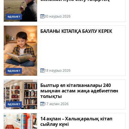
30 наурыз 2026
ӘДЕБИЕТ
БАЛАНЫ КІТАПҚА БАУЛУ КЕРЕК
18 наурыз 2026
ӘДЕБИЕТ
Былтыр ел кітапханалары 240
мыңнан астам жаңа әдебиетпен
толықты
17 ақпан 2026
ӘДЕБИЕТ
14 ақпан – Халықаралық кітап
сыйлау күні