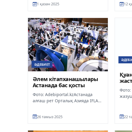
қайра
1 қазан 2025
12 қ
жеңімпаздарын марапаттау
жана
рәсімі өтт...
Таңж
жинағ
ӘДЕБ
ӘДЕБИЕТ
Қуан
Әлем кітапханашылары
жас
Астанада бас қосты
Фото: 
Фото: Adebiportal.kzАстанада
жазуш
алғаш рет Орталық Азияда IFLA
сіңірг
Әлемдік кітапхана және ақпарат
халық
конгресі өтті. «Білімді б...
сыйлы
26 тамыз 2025
22 т