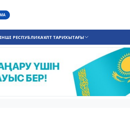
АМА
ІНШІ РЕСПУБЛИКА
ҰЛТ ТАРИХЫ
ТАҒЫ