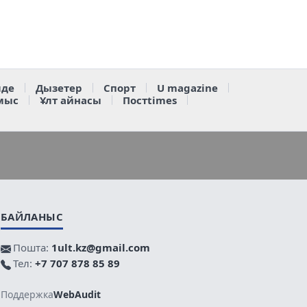
де
Дызетер
Спорт
U magazine
мыс
Ұлт айнасы
Постtimes
БАЙЛАНЫС
Пошта:
1ult.kz@gmail.com
Тел:
+7 707 878 85 89
Поддержка
WebAudit