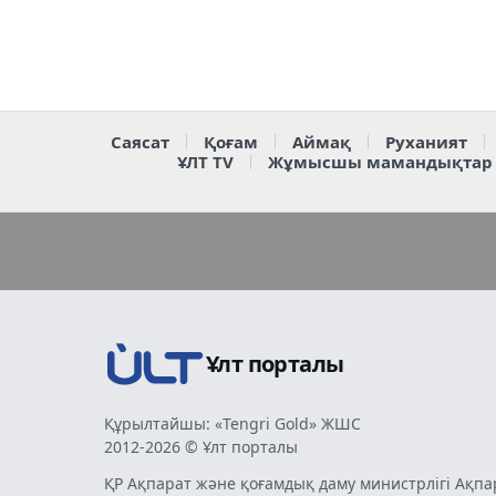
Саясат
Қоғам
Аймақ
Руханият
ҰЛТ TV
Жұмысшы мамандықтар
Ұлт порталы
Құрылтайшы: «Tengri Gold» ЖШС
2012-2026 © Ұлт порталы
ҚР Ақпарат және қоғамдық даму министрлігі Ақпа