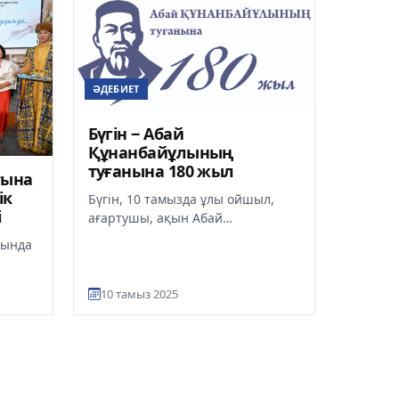
ӘДЕБИЕТ
Бүгін ‒ Абай
Құнанбайұлының
туғанына 180 жыл
ғына
ік
Бүгін, 10 тамызда ұлы ойшыл,
і
ағартушы, ақын Абай
Құнанбайұлының туғанына 180
сында
жыл, деп хабарлайды Ult.kz. 2020
жылы...
заттың
10 тамыз 2025
ы д...