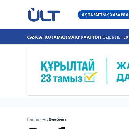
АҚПАРАТТЫҚ ХАБАРЛ
САЯСАТ
ҚОҒАМ
АЙМАҚ
РУХАНИЯТ
ӘДЕБИЕТ
ЕК
Басты бет
/
Әдебиет