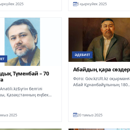
ткері, мәдени мұра
ыркүйек 2025
5 қыркүйек 2025
жыл, д...
шыры Ақан
арықұлының жеке
ын...
ӘДЕБИЕТ
ИЕТ
Абайдың қара сөздер
дық Түменбай – 70
Фото: Gov.kzUlt.kz оқырманғ
та
Абай Құнанбайұлының 180
Anatili.kzБүгін белгілі
жылдық мерейтойына
ы, Қазақстанның еңбек
байланысты Абайдың 45 қа
ен қайраткері,
сөзін оқып, ой е...
аралық «Алаш» әдеби
ғының и...
амыз 2025
20 тамыз 2025