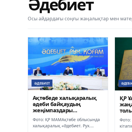
Әдебиет
Осы айдардағы соңғы жаңалықтар мен мате
ӘДЕБИЕТ
ӘДЕБ
Ақтөбеде халықаралық
ҚР Ұ
әдеби байқаудың
жаң
жеңімпаздары
тол
марапатталды
Фото: ҚР МАМАқтөбе облысында
Фото:
халықаралық «Әдебиет. Рух.
кітап
Қоғам» әдеби байқауының