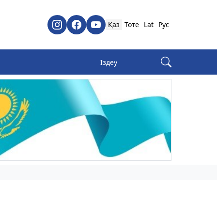
Қаз
Төте
Lat
Рус