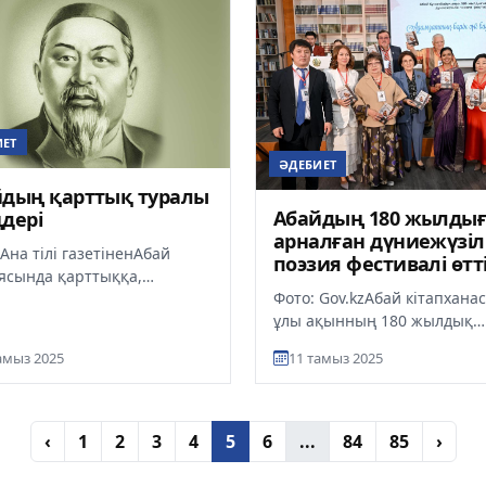
ИЕТ
ӘДЕБИЕТ
йдың қарттық туралы
Абайдың 180 жылды
дері
арналған дүниежүзіл
 Ана тілі газетіненАбай
поэзия фестивалі өтт
ясында қарттыққа,
Фото: Gov.kzАбай кітапхана
ікке көп орын бірелген.
ұлы ақынның 180 жылдық
кті алуан түрлі теңеумен,
мерейтойы аясында «Адам
амыз 2025
11 тамыз 2025
бәрін сүй, бауырым деп» атт
‹
1
2
3
4
5
6
...
84
85
›