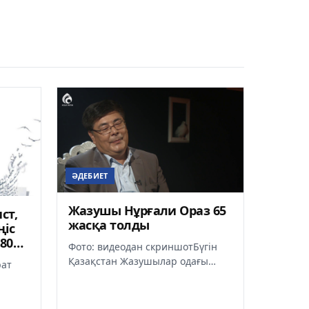
ӘДЕБИЕТ
Жазушы Нұрғали Ораз 65
ст,
жасқа толды
ңіс
80
Фото: видеодан скриншотБүгін
Қазақстан Жазушылар одағы
рат
Басқармасының төрағасы
Мереке Құлкенов жазушы,
і
Халықаралық «...
80