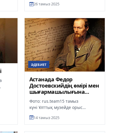
26 тамыз 2025
ӘДЕБИЕТ
і
Астанада Федор
а
Достоевскийдің өмірі мен
шығармашылығына
арналған көрме өтеді
ра
Фото: rus.team15 тамыз
күні Ұлттық музейде орыс
әдебиетінің ұлы классик
14 тамыз 2025
жазушысы, философ және
публицист Ф.М. Досто...