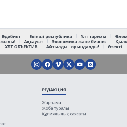
Әдебиет
Екінші республика
Ұлт тарихы
Әлем
 жылы!
Ақсауыт
Экономика және бизнес
Қыл
ҰЛТ ОБЪЕКТИВ
Айтылды - орындалды!
Өзекті
РЕДАКЦИЯ
Жарнама
Жоба туралы
Құпиялылық саясаты
рат