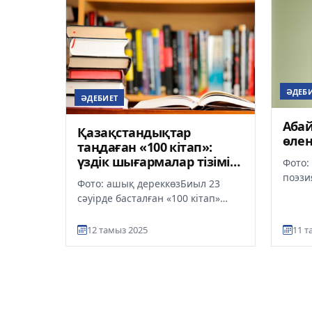
ӘДЕБ
ӘДЕБИЕТ
Аба
Қазақстандықтар
өлең
таңдаған «100 кітап»:
үздік шығармалар тізімі
Фото:
жарияланды
поэзи
Фото: ашық дереккөзБиыл 23
кәріл
сәуірде басталған «100 кітап»
Кәрілі
жалпыұлттық сауалнамасының
тү...
қорытындысы шықты, деп
12 тамыз 2025
11 т
хабарлай...