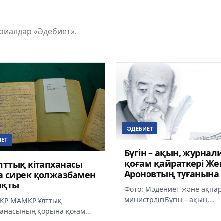
риалдар «Әдебиет».
ӘДЕБИЕТ
ИЕТ
Бүгін – ақын, журнали
қоғам қайраткері Же
лттық кітапханасы
Ароновтың туғанына 
а сирек қолжазбамен
жыл
ықты
Фото: Мәдениет және ақпа
министрлігіБүгін – ақын,
 ҚР МАМҚР Ұлттық
журналист, қоғам қайраткер
ханасының қорына қоғам
Жеңіс Ароновтың туғанына 