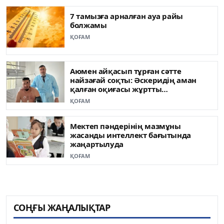
7 тамызға арналған ауа райы
болжамы
ҚОҒАМ
Аюмен айқасып тұрған сәтте
найзағай соқты: Әскеридің аман
қалған оқиғасы жұртты
таңғалдырды
ҚОҒАМ
Мектеп пәндерінің мазмұны
жасанды интеллект бағытында
жаңартылуда
ҚОҒАМ
СОҢҒЫ ЖАҢАЛЫҚТАР