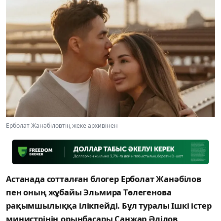
Ерболат Жанәбіловтің жеке архивінен
Астанада сотталған блогер Ерболат Жанәбілов
пен оның жұбайы Эльмира Төлегенова
рақымшылыққа ілікпейді. Бұл туралы Ішкі істер
министрінің орынбасары Санжар Әділов