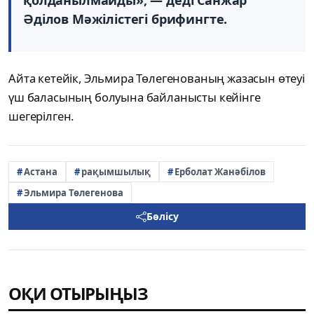
қолданылмайды», — деді Санжар
Әділов Мәжілістегі брифингте.
Айта кетейік, Эльмира Төлегенованың жазасын өтеуі
үш баласының болуына байланысты кейінге
шегерілген.
Астана
рақымшылық
Ерболат Жанәбілов
Эльмира Төлегенова
Бөлісу
ОҚИ ОТЫРЫҢЫЗ