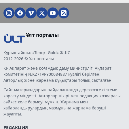
Ұлт порталы
Құрылтайшы: «Tengri Gold» ЖШС
2012-2026 © Ұлт порталы
ҚР Ақпарат және қоғамдық даму министрлігі Ақпарат
комитетінің №KZ71VPY00084887 куәлігі берілген.
Авторлық және жарнама құқықтары толық сақталған.
Сайт материалдарын пайдаланғанда дереккөзге сілтеме
көрсету міндетті. Авторлар пікірі мен редакция көзқарасы
сәйкес келе бермеуі мүмкін. Жарнама мен
хабарландырулардың мазмұнына жарнама беруші
жауапты.
РЕДАКЦИЯ