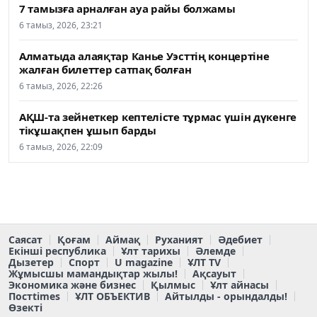
7 тамызға арналған ауа райы болжамы
6 тамыз, 2026, 23:21
Алматыда алаяқтар Канье Уэсттің концертіне
жалған билеттер сатпақ болған
6 тамыз, 2026, 22:26
АҚШ-та зейнеткер кептелісте тұрмас үшін дүкенге
тікұшақпен ұшып барды
6 тамыз, 2026, 22:09
Саясат
Қоғам
Аймақ
Руханият
Әдебиет
Екінші республика
Ұлт тарихы
Әлемде
Дызетер
Спорт
U magazine
ҰЛТ TV
Жұмысшы мамандықтар жылы!
Ақсауыт
Экономика және бизнес
Қылмыс
Ұлт айнасы
Постtimes
ҰЛТ ОБЪЕКТИВ
Айтылды - орындалды!
Өзекті