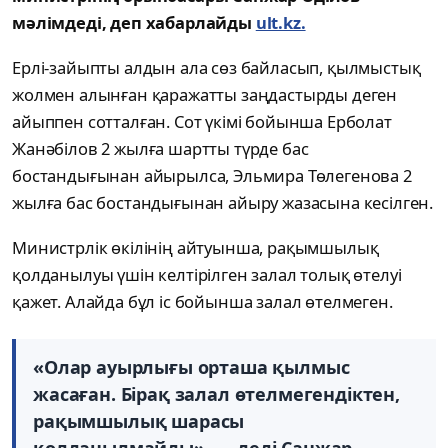
мәлімдеді, деп хабарлайды
ult.kz.
Ерлі-зайыпты алдын ала сөз байласып, қылмыстық
жолмен алынған қаражатты заңдастырды деген
айыппен сотталған. Сот үкімі бойынша Ерболат
Жанәбілов 2 жылға шартты түрде бас
бостандығынан айырылса, Эльмира Төлегенова 2
жылға бас бостандығынан айыру жазасына кесілген.
Министрлік өкілінің айтуынша, рақымшылық
қолданылуы үшін келтірілген залал толық өтелуі
қажет. Алайда бұл іс бойынша залал өтелмеген.
«Олар ауырлығы орташа қылмыс
жасаған. Бірақ залал өтелмегендіктен,
рақымшылық шарасы