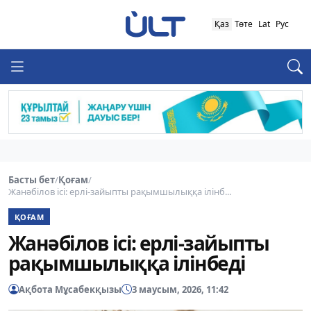
Қаз
Төте
Lat
Рус
Басты бет
/
Қоғам
/
Жанәбілов ісі: ерлі-зайыпты рақымшылыққа ілінб...
ҚОҒАМ
Жанәбілов ісі: ерлі-зайыпты
рақымшылыққа ілінбеді
Ақбота Мұсабекқызы
3 маусым, 2026, 11:42