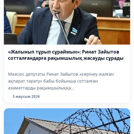
«Жалынып тұрып сұраймын»: Ринат Зайытов
сотталғандарға рақымшылық жасауды сұрады
Мәжіліс депутаты Ринат Зайытов «көрінеу жалған
ақпарат тарату» бабы бойынша сотталған
азаматтарды рақымшылыққа...
3 маусым 2026