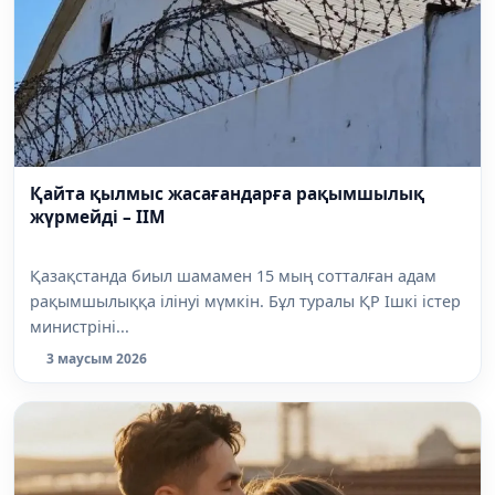
Қайта қылмыс жасағандарға рақымшылық
жүрмейді – ІІМ
Қазақстанда биыл шамамен 15 мың сотталған адам
рақымшылыққа ілінуі мүмкін. Бұл туралы ҚР Ішкі істер
министріні...
3 маусым 2026