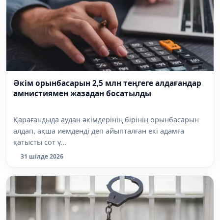
Әкім орынбасарын 2,5 млн теңгеге алдағандар
амнистиямен жазадан босатылды
Қарағандыда аудан әкімдерінің бірінің орынбасарын
алдап, ақша иемденді деп айыпталған екі адамға
қатысты сот ү...
31 шілде 2026