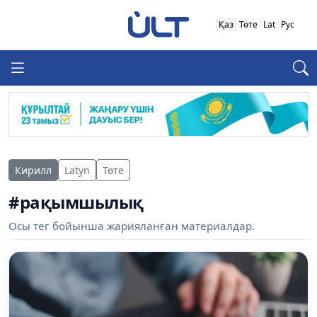
Қаз
Төте
Lat
Рус
Кирилл
Latyn
Төте
#рақымшылық
Осы тег бойынша жарияланған материалдар.