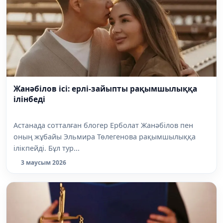
Жанәбілов ісі: ерлі-зайыпты рақымшылыққа
ілінбеді
Астанада сотталған блогер Ерболат Жанәбілов пен
оның жұбайы Эльмира Төлегенова рақымшылыққа
ілікпейді. Бұл тур...
3 маусым 2026