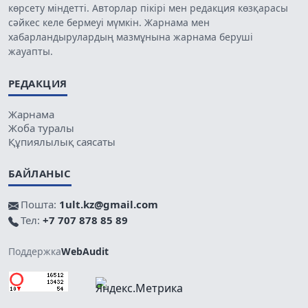
көрсету міндетті. Авторлар пікірі мен редакция көзқарасы
сәйкес келе бермеуі мүмкін. Жарнама мен
хабарландырулардың мазмұнына жарнама беруші
жауапты.
РЕДАКЦИЯ
Жарнама
Жоба туралы
Құпиялылық саясаты
БАЙЛАНЫС
Пошта:
1ult.kz@gmail.com
Тел:
+7 707 878 85 89
Поддержка
WebAudit