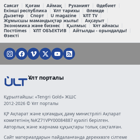
Саясат
Қоғам
Аймақ
Руханият
Әдебиет
Екінші республика
Ұлт тарихы
Әлемде
Дызетер
Спорт
U magazine
ҰЛТ TV
Жұмысшы мамандықтар жылы!
Ақсауыт
Экономика және бизнес
Қылмыс
Ұлт айнасы
Постtimes
ҰЛТ ОБЪЕКТИВ
Айтылды - орындалды!
Өзекті
Ұлт порталы
Құрылтайшы: «Tengri Gold» ЖШС
2012-2026 © Ұлт порталы
ҚР Ақпарат және қоғамдық даму министрлігі Ақпарат
комитетінің №KZ71VPY00084887 куәлігі берілген.
Авторлық және жарнама құқықтары толық сақталған.
Сайт материалдарын пайдаланғанда дереккөзге сілтеме