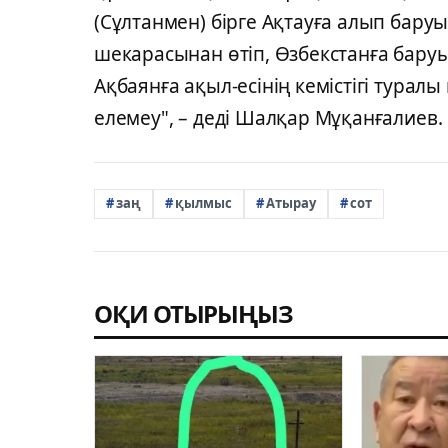
(Сұлтанмен) бірге Ақтауға алып бару
шекарасынан өтіп, Өзбекстанға бару
Ақбаянға ақыл-есінің кемістігі турал
елемеу", – деді Шалқар Мұқанғалиев.
заң
қылмыс
Атырау
сот
ОҚИ ОТЫРЫҢЫЗ