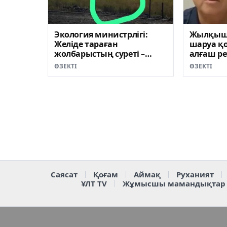
Экология министрлігі:
Жылқыш
Желіде тараған
шаруа қ
жолбарыстың суреті –
алғаш ре
фейк
шықты (
ӨЗЕКТІ
ӨЗЕКТІ
Саясат
Қоғам
Аймақ
Руханият
ҰЛТ TV
Жұмысшы мамандықтар