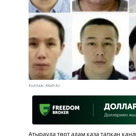
Коллаж: Alash.kz
Атырауда төрт адам қаза тапқан қан