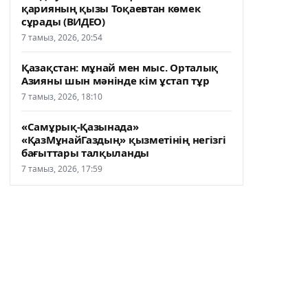
қарияның қызы Тоқаевтан көмек
сұрады (ВИДЕО)
7 тамыз, 2026, 20:54
Қазақстан: мұнай мен мыс. Орталық
Азияны шын мәнінде кім ұстап тұр
7 тамыз, 2026, 18:10
«Самұрық-Қазынада»
«ҚазМұнайГаздың» қызметінің негізгі
бағыттары талқыланды
7 тамыз, 2026, 17:59