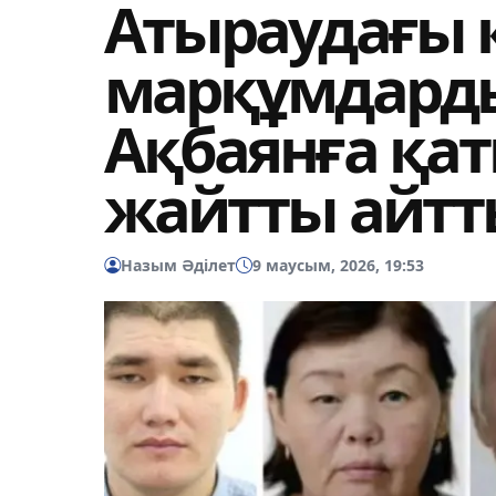
Атыраудағы 
марқұмдард
Ақбаянға қат
жайтты айтт
Назым Әділет
9 маусым, 2026, 19:53