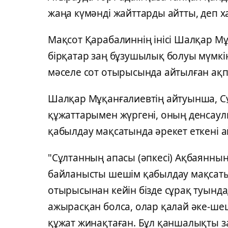
жаңа күмәнді жайттарды айтты, деп х
Мақсот Қарабалиннің інісі Шалқар М
бірқатар заң бұзушылық болуы мүмкін
мәселе сот отырысында айтылған ақп
Шалқар Мұқанғалиевтің айтуынша, Сұ
құжаттарымен жүргені, оның денсаул
қабылдау мақсатында әрекет еткені а
"Сұлтанның апасы (әпкесі) Ақбаянның
байланысты шешім қабылдаy мақсатын
отырысынан кейін бізде сұрақ туында
ажырасқан болса, олар қалай әке-ше
құжат жинақтаған. Бұл қаншалықты з