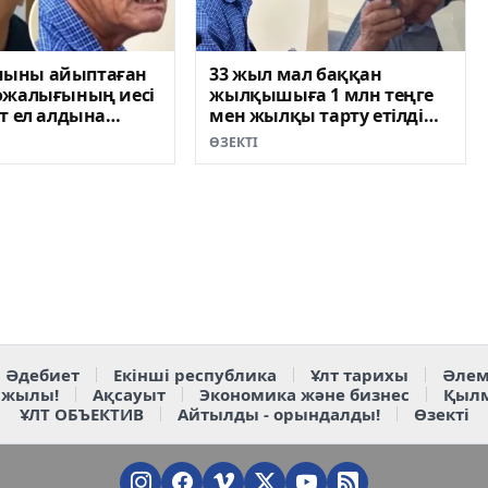
ыны айыптаған
33 жыл мал баққан
ожалығының иесі
жылқышыға 1 млн теңге
т ел алдына
мен жылқы тарту етілді
ВИДЕО)
(ВИДЕО)
ӨЗЕКТІ
Әдебиет
Екінші республика
Ұлт тарихы
Әлем
 жылы!
Ақсауыт
Экономика және бизнес
Қыл
ҰЛТ ОБЪЕКТИВ
Айтылды - орындалды!
Өзекті