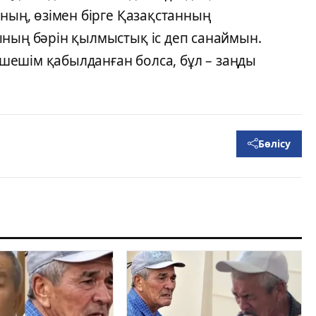
ының, өзімен бірге Қазақстанның
ының бәрін қылмыстық іс деп санаймын.
ы шешім қабылданған болса, бұл – заңды
Бөлісу