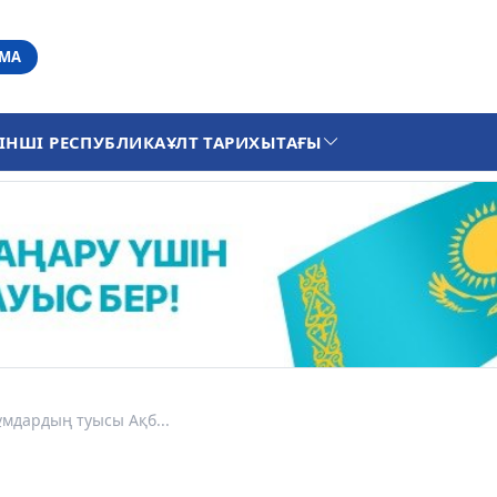
АМА
ІНШІ РЕСПУБЛИКА
ҰЛТ ТАРИХЫ
ТАҒЫ
мдардың туысы Ақб...