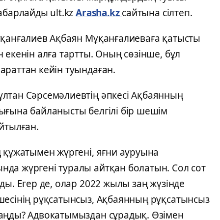
абарлайды ult.kz
Arasha.kz
сайтына сілтеп.
ұқанғалиев Ақбаян Мұқанғалиеваға қатысты
 екенін алға тартты. Оның сөзінше, бұл
араттан кейін туындаған.
лтан Сәрсемәлиевтің әпкесі Ақбаянның
ығына байланысты белгілі бір шешім
йтылған.
 құжатымен жүргені, яғни ауруына
да жүргені туралы айтқан болатын. Сол сот
ды. Егер де, олар 2022 жылы заң жүзінде
шесінің рұқсатынсыз, Ақбаянның рұқсатынсыз
аңды? Адвокатымыздан сұрадық. Өзімен