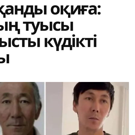
қанды оқиға:
ың туысы
ысты күдікті
ы