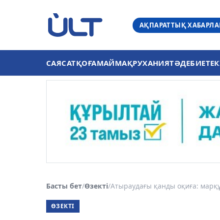
АҚПАРАТТЫҚ ХАБАРЛ
САЯСАТ
ҚОҒАМ
АЙМАҚ
РУХАНИЯТ
ӘДЕБИЕТ
ЕК
Басты бет
/
Өзекті
/
Атыраудағы қанды оқиға: марқұ
ӨЗЕКТІ