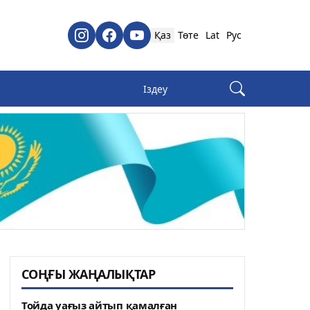
Қаз
Төте
Lat
Рус
СОҢҒЫ ЖАҢАЛЫҚТАР
Тойда уағыз айтып қамалған