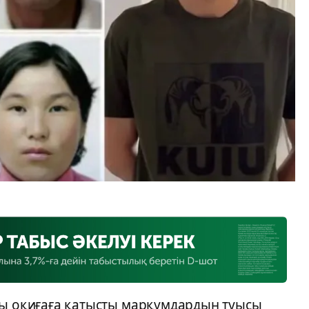
ды оқиғаға қатысты марқұмдардың туысы