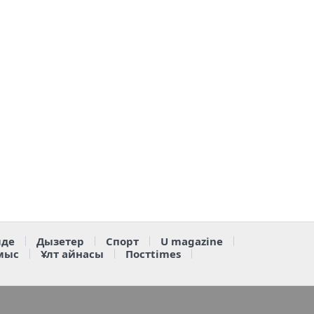
де
Дызетер
Спорт
U magazine
мыс
Ұлт айнасы
Постtimes