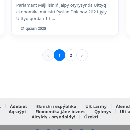
Parlament Májilisiniń jalpy otyrysynda Ulttyq
ekonomika ministri Rýslan Dálenov 2021 jyly
Ulttyq qordan 1 tr...
21 qazan 2020
‹
1
2
›
t
Ádebiet
Ekinshi respýblika
Ult tarihy
Álemd
Aqsaýyt
Ekonomika jáne biznes
Qylmys
Ult 
Aityldy - oryndaldy!
Ózekti