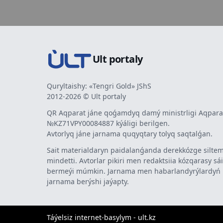
Ult portaly
Quryltaishy: «Tengri Gold» JShS
2012-2026 © Ult portaly
QR Aqparat jáne qoǵamdyq damý ministrligi Aqparat
№KZ71VPY00084887 kýáligi berilgen.
Avtorlyq jáne jarnama quqyqtary tolyq saqtalǵan.
Sait materialdaryn paidalanǵanda derekkózge siltem
mindetti. Avtorlar pikiri men redaktsiia kózqarasy sá
bermeýi múmkin. Jarnama men habarlandyrýlardy
jarnama berýshi jaýapty.
Táýelsiz internet-basylym - ult.kz