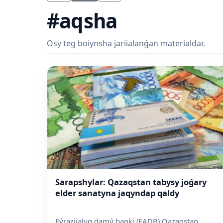
#aqsha
Osy teg boiynsha jariialanǵan materialdar.
Sarapshylar: Qazaqstan tabysy joǵary
elder sanatyna jaqyndap qaldy
Eýraziialyq damý banki (EADB) Qazaqstan