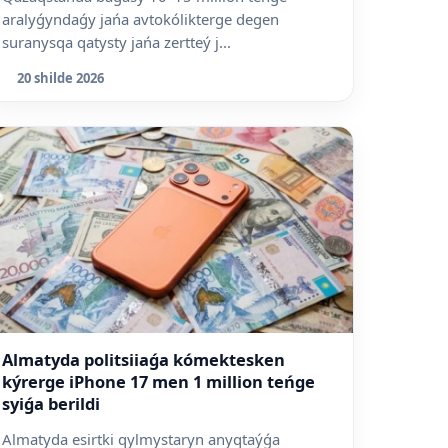
aralyǵyndaǵy jańa avtokólikterge degen
suranysqa qatysty jańa zertteý j...
20 shilde 2026
Almatyda politsiiaǵa kómektesken
kýrerge iPhone 17 men 1 million teńge
syiǵa berildi
Almatyda esirtki qylmystaryn anyqtaýǵa