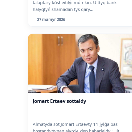
talaptary kúsheitilýi múmkin. Ulttyq bank
halyqtyń shamadan tys qary...
27 mamyr 2026
Jomart Ertaev sottaldy
Almatyda sot Jomart Ertaevty 11 jylǵa bas
bostandyǵynan aiyrdy, dep habarlaidy "Ult