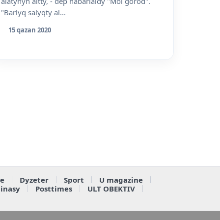
alatynyn aitty, - dep habarlaidy "Moi gorod".
"Barlyq salyqty al...
15 qazan 2020
e
Dyzeter
Sport
U magazine
ainasy
Posttimes
ULT OBEKTIV