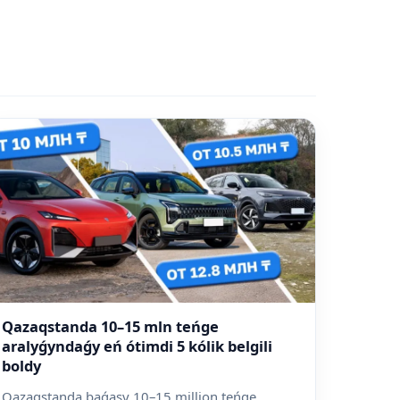
Qazaqstanda 10–15 mln teńge
aralyǵyndaǵy eń ótimdi 5 kólik belgili
boldy
Qazaqstanda baǵasy 10–15 million teńge