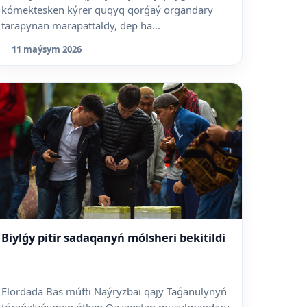
kómektesken kýrer quqyq qorǵaý organdary
tarapynan marapattaldy, dep ha...
11 maýsym 2026
Biylǵy pitir sadaqanyń mólsheri bekitildi
Elordada Bas múfti Naýryzbai qajy Taǵanulynyń
tóraǵalyǵymen ótken Qazaqstan musylmandary