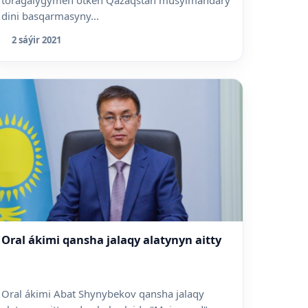
dini basqarmasyny...
2 sáýir 2021
Oral ákimi qansha jalaqy alatynyn aitty
Oral ákimi Abat Shynybekov qansha jalaqy