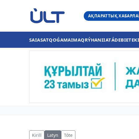
АҚПАРАТТЫҚ ХАБАРЛ
SAIASAT
QOǴAM
AIMAQ
RÝHANIIAT
ÁDEBIET
EK
Kirill
Latyn
Tóte