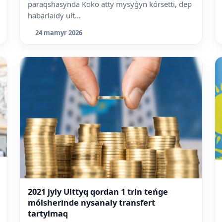
paraqshasynda Koko atty mysyǵyn kórsetti, dep
habarlaidy ult...
24 mamyr 2026
2021 jyly Ulttyq qordan 1 trln teńge
mólsherinde nysanaly transfert
tartylmaq