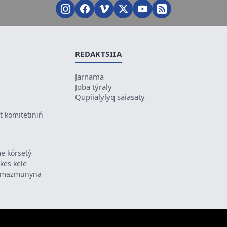
REDAKTSIIA
Jarnama
Joba týraly
Qupiialylyq saiasaty
 komitetiniń
e kórsetý
ikes kele
ń mazmunyna