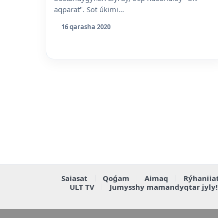
aqparat". Sot úkimi...
16 qarasha 2020
Saiasat
Qoǵam
Aimaq
Rýhaniia
ULT TV
Jumysshy mamandyqtar jyly!