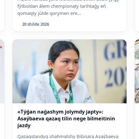
fýtboldan álem chempionaty tarihtaǵy eń
qomaqty júlde qorymen ere...
20 shilde 2026
«Týǵan naǵashym jolymdy japty»:
Asaýbaeva qazaq tilin nege bilmeitinin
jazdy
Qazaqstandyq shahmatshy Bibisara Asaýbaeva