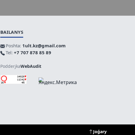
BAILANYS
Poshta:
1ult.kz@gmail.com
Tel:
+7 707 878 85 89
Podderjka
WebAudit
Joǵary