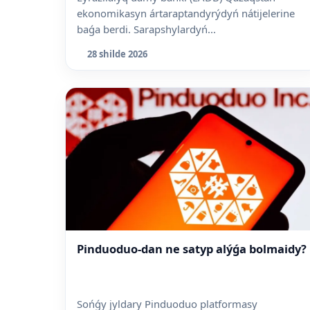
ekonomikasyn ártaraptandyrýdyń nátijelerine
baǵa berdi. Sarapshylardyń...
28 shilde 2026
Pinduoduo-dan ne satyp alýǵa bolmaidy?
Sońǵy jyldary Pinduoduo platformasy