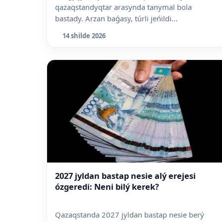
qazaqstandyqtar arasynda tanymal bola
bastady. Arzan baǵasy, túrli jeńildi...
14 shilde 2026
2027 jyldan bastap nesie alý erejesi
ózgeredi: Neni bilý kerek?
Qazaqstanda 2027 jyldan bastap nesie berý