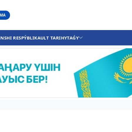
АМА
INSHI RESPÝBLIKA
ULT TARIHY
TAǴY