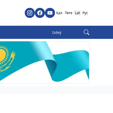
Қаз
Төте
Lat
Рус