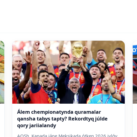
Álem chempionatynda quramalar
qansha tabys tapty? Rekordtyq júlde
qory jariialandy
AQSh, Kanada jáne Meksikada ótken 2026 jylǵy