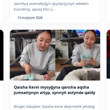
sporttyq azamattyǵyn aýystyrýynyń sebebin
túsindirip, qazaq tilin ú...
12 maýsym 2026
Qaisha Kerei mysyǵyna qansha aqsha
jumsaitynyn aityp, synnyń astynda qaldy
Bloger, kásipker Qaisha Kerei áleýmettik jelidegi