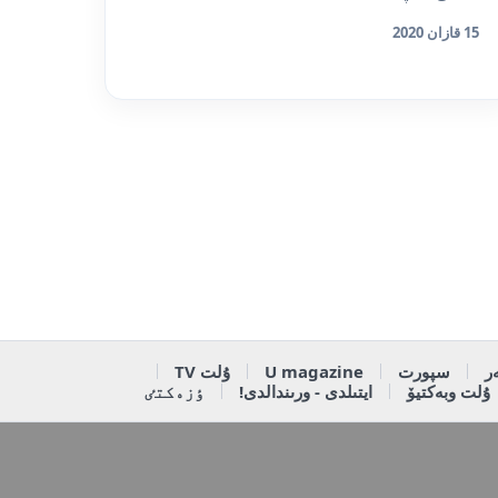
15 قازان 2020
ر
سپورت
U magazine
ۇلت TV
ۇلت وبەكتيۆ
ايتىلدى - ورىندالدى!
ٶزەكتٸ