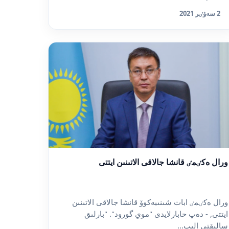
2 سەۋٸر 2021
ورال ەكٸمٸ قانشا جالاقى الاتىنىن ايتتى
ورال ەكٸمٸ ابات شىنىبەكوۆ قانشا جالاقى الاتىنىن
ايتتى, - دەپ حابارلايدى "موي گورود". "بارلىق
سالىقتى الىپ...