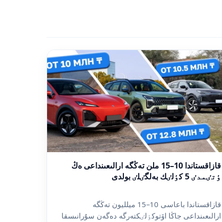
قازاقستاندا 10–15 ملن تەڭگە ارالىعىنداعى ەڭ
ٶتٸمدٸ 5 كٶلٸك بەلگٸلٸ بولدى
قازاقستاندا باعاسى 10–15 ميلليون تەڭگە
ارالىعىنداعى جاڭا اۆتوكٶلٸكتەرگە دەگەن سۇرانىسقا