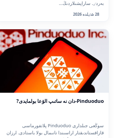
بەردٸ. ساراپشىلاردىڭ...
28 شٸلدە 2026
Pinduoduo-دان نە ساتىپ الۋعا بولمايدى?
سوڭعى جىلدارى Pinduoduo پلاتفورماسى
قازاقستاندىقتار اراسىندا تانىمال بولا باستادى. ارزان