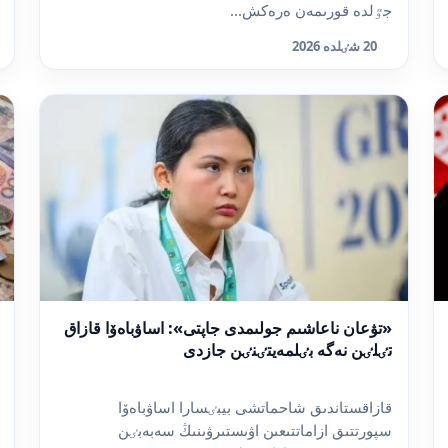
جٷلدە قورىمەن ەرەكش...
20 شٸلدە 2026
«تۋعان ناعاشىم جولىمدى جاپتى»: اساۋباەۆا قازاق
تٸلٸن نەگە بٸلمەيتٸنٸن جازدى
قازاقستاندىق شاحماتشى بيبٸسارا اساۋباەۆا
سپورتتىق ازاماتتىعىن اۋىستىرۋىنىڭ سەبەبٸن