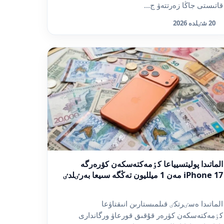
قاتىستى جاڭا زەرتتەۋ ج...
20 شٸلدە 2026
الماتىدا پوليتسيياعا كٶمەكتەسكەن كۋرەرگە
iPhone 17 مەن 1 ميلليون تەڭگە سىيعا بەرٸلدٸ
الماتىدا ەسٸرتكٸ قىلمىستارىن انىقتاۋعا
كٶمەكتەسكەن كۋرەر قۇقىق قورعاۋ ورگاندارى