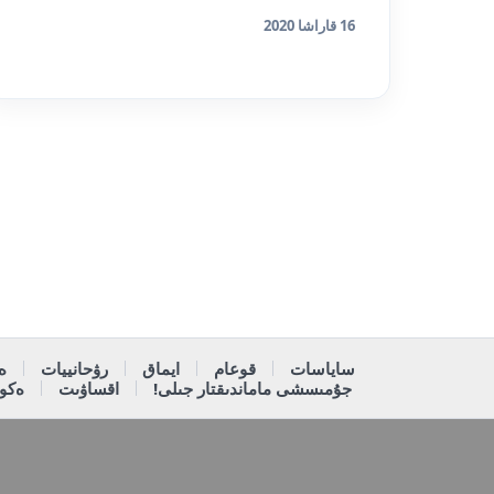
16 قاراشا 2020
ساياسات
قوعام
ايماق
رۋحانييات
ە
جۇمىسشى ماماندىقتار جىلى!
اقساۋىت
ەكون