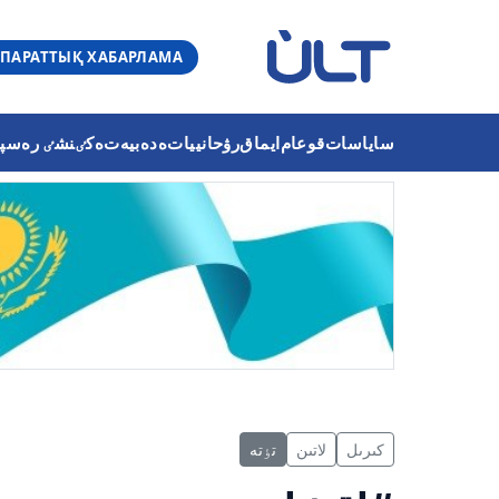
ПАРАТТЫҚ ХАБАРЛАМА
ساياسات
قوعام
ايماق
رۋحانييات
ەدەبيەت
ەكٸنشٸ رەسپۋب
كىرىل
لاتىن
تٶتە