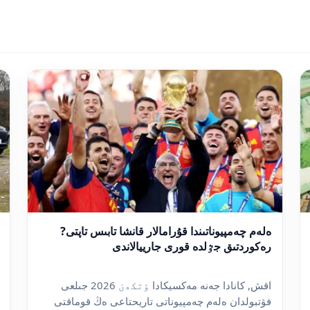
ەلەم چەمپيوناتىندا قۇرامالار قانشا تابىس تاپتى?
رەكوردتىق جٷلدە قورى جارييالاندى
اقش, كانادا جەنە مەكسيكادا ٶتكەن 2026 جىلعى
فۋتبولدان ەلەم چەمپيوناتى تاريحتاعى ەڭ قوماقتى