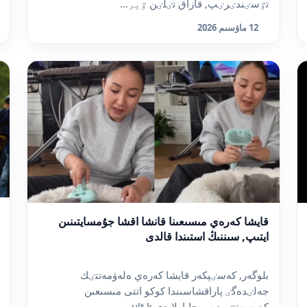
تٷسٸندٸرٸپ, قازاق تٸلٸن ٷير...
12 ماۋسىم 2026
قايشا كەرەي مىسىعىنا قانشا اقشا جۇمسايتىنىن
ايتىپ, سىننىڭ استىندا قالدى
بلوگەر, كەسٸپكەر قايشا كەرەي ەلەۋمەتتٸك
جەلٸدەگٸ پاراقشاسىندا كوكو اتتى مىسىعىن
كٶرسەتتٸ, دەپ حابارلايدى ult.k...