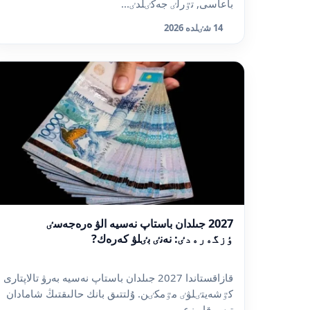
باعاسى, تٷرلٸ جەڭٸلدٸ...
14 شٸلدە 2026
2027 جىلدان باستاپ نەسيە الۋ ەرەجەسٸ
ٶزگەرەدٸ: نەنٸ بٸلۋ كەرەك?
قازاقستاندا 2027 جىلدان باستاپ نەسيە بەرۋ تالاپتارى
كٷشەيتٸلۋٸ مٷمكٸن. ۇلتتىق بانك حالىقتىڭ شامادان
تىس قارىزع...