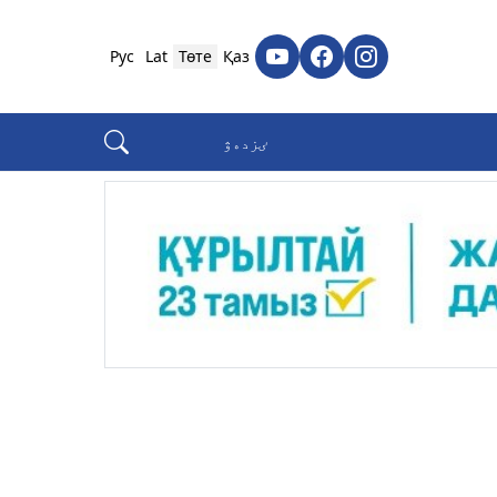
Рус
Lat
Төте
Қаз