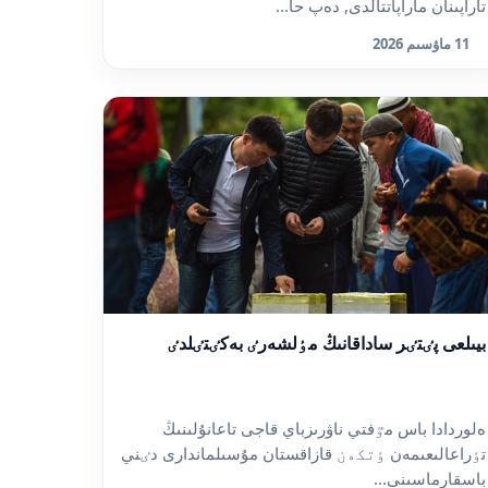
تاراپىنان ماراپاتتالدى, دەپ حا...
11 ماۋسىم 2026
بيىلعى پٸتٸر ساداقانىڭ مٶلشەرٸ بەكٸتٸلدٸ
ەلوردادا باس مٷفتي ناۋرىزباي قاجى تاعانۇلىنىڭ
تٶراعالىعىمەن ٶتكەن قازاقستان مۇسىلماندارى دٸني
باسقارماسىنى...