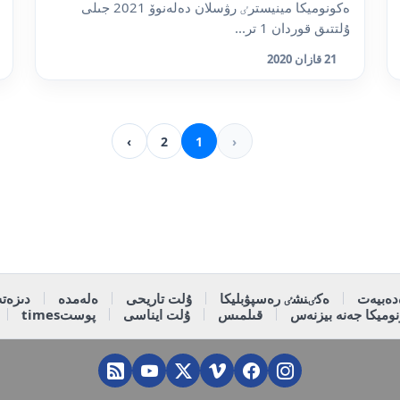
ەكونوميكا مينيسترٸ رۋسلان دەلەنوۆ 2021 جىلى
ۇلتتىق قوردان 1 تر...
21 قازان 2020
›
2
1
‹
دەبيەت
ەكٸنشٸ رەسپۋبليكا
ۇلت تاريحى
ەلەمدە
دىزەتە
وميكا جەنە بيزنەس
قىلمىس
ۇلت ايناسى
پوستtimes