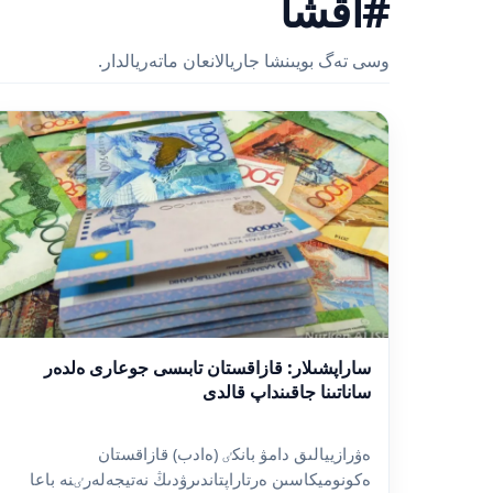
#اقشا
وسى تەگ بويىنشا جاريالانعان ماتەريالدار.
ساراپشىلار: قازاقستان تابىسى جوعارى ەلدەر
ساناتىنا جاقىنداپ قالدى
ەۋرازييالىق دامۋ بانكٸ (ەادب) قازاقستان
ەكونوميكاسىن ەرتاراپتاندىرۋدىڭ نەتيجەلەرٸنە باعا