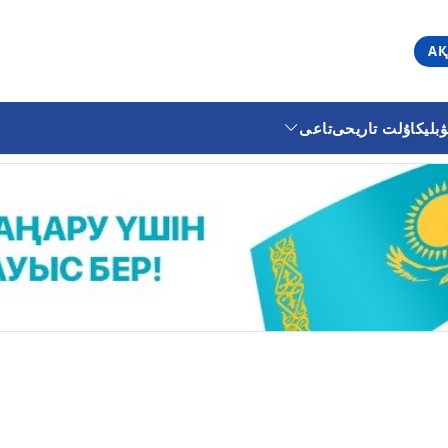
АҚ
ليكا
ۇلت تاريحى
تاعى