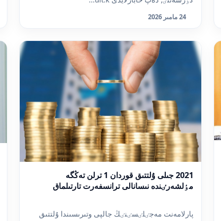
24 مامىر 2026
2021 جىلى ۇلتتىق قوردان 1 ترلن تەڭگە
مٶلشەرٸندە نىسانالى ترانسفەرت تارتىلماق
پارلامەنت مەجٸلٸسٸنٸڭ جالپى وتىرىسىندا ۇلتتىق