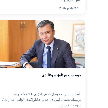
27 مامىر 2026
جومارت ەرتاەۆ سوتتالدى
الماتىدا سوت جومارت ەرتاەۆتى 11 جىلعا باس
بوستاندىعىنان ايىردى, دەپ حابارلايدى "ۇلت اقپارات".
سوت ٷكٸمٸ...