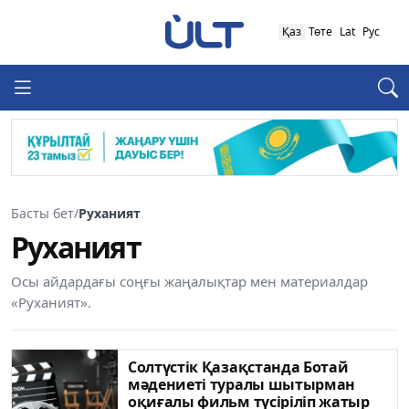
Қаз
Төте
Lat
Рус
Басты бет
/
Руханият
Руханият
Осы айдардағы соңғы жаңалықтар мен материалдар
«Руханият».
Солтүстік Қазақстанда Ботай
мәдениеті туралы шытырман
оқиғалы фильм түсіріліп жатыр