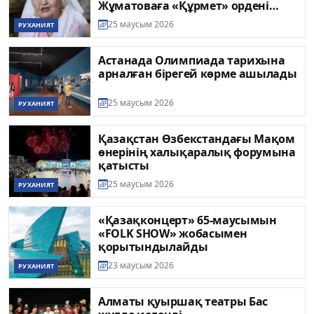
Жұматоваға «Құрмет» ордені
берілді
25 маусым 2026
РУХАНИЯТ
Астанада Олимпиада тарихына
арналған бірегей көрме ашылады
25 маусым 2026
РУХАНИЯТ
Қазақстан Өзбекстандағы Мақом
өнерінің халықаралық форумына
қатысты
25 маусым 2026
РУХАНИЯТ
«Қазақконцерт» 65-маусымын
«FOLK SHOW» жобасымен
қорытындылайды
23 маусым 2026
РУХАНИЯТ
Алматы қуыршақ театры Бас