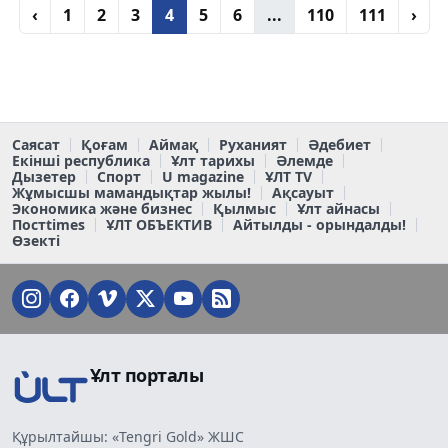
‹
1
2
3
4
5
6
...
110
111
›
Саясат
Қоғам
Аймақ
Руханият
Әдебиет
Екінші республика
Ұлт тарихы
Әлемде
Дызетер
Спорт
U magazine
ҰЛТ TV
Жұмысшы мамандықтар жылы!
Ақсауыт
Экономика және бизнес
Қылмыс
Ұлт айнасы
Постtimes
ҰЛТ ОБЪЕКТИВ
Айтылды - орындалды!
Өзекті
Ұлт порталы
Құрылтайшы: «Tengri Gold» ЖШС