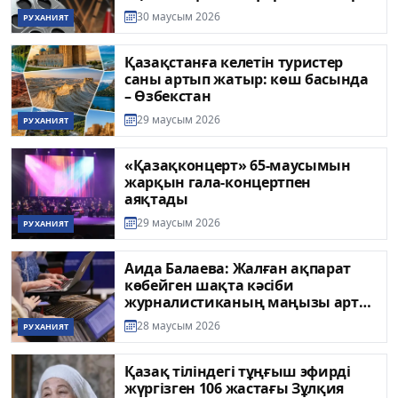
30 маусым 2026
РУХАНИЯТ
Қазақстанға келетін туристер
саны артып жатыр: көш басында
– Өзбекстан
29 маусым 2026
РУХАНИЯТ
«Қазақконцерт» 65-маусымын
жарқын гала-концертпен
аяқтады
29 маусым 2026
РУХАНИЯТ
Аида Балаева: Жалған ақпарат
көбейген шақта кәсіби
журналистиканың маңызы арта
түсті
28 маусым 2026
РУХАНИЯТ
Қазақ тіліндегі тұңғыш эфирді
жүргізген 106 жастағы Зұлқия