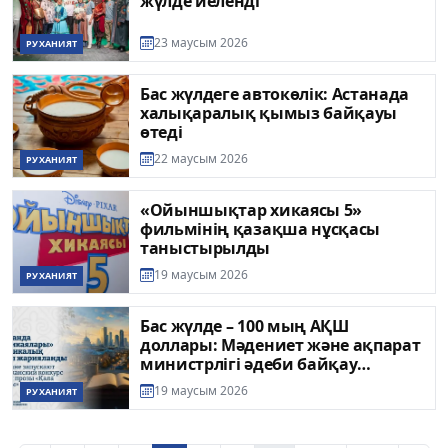
жүлде иеленді
23 маусым 2026
РУХАНИЯТ
Бас жүлдеге автокөлік: Астанада
халықаралық қымыз байқауы
өтеді
22 маусым 2026
РУХАНИЯТ
«Ойыншықтар хикаясы 5»
фильмінің қазақша нұсқасы
таныстырылды
19 маусым 2026
РУХАНИЯТ
Бас жүлде – 100 мың АҚШ
доллары: Мәдениет және ақпарат
министрлігі әдеби байқау
жариялады
19 маусым 2026
РУХАНИЯТ