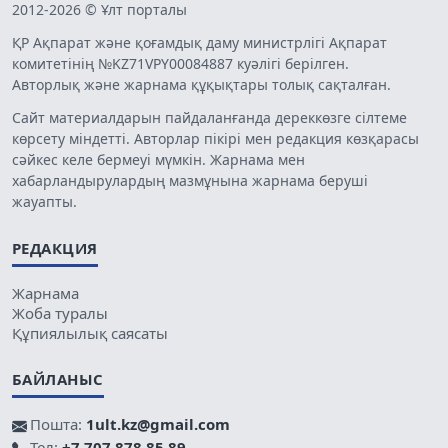
2012-2026 © Ұлт порталы
ҚР Ақпарат және қоғамдық даму министрлігі Ақпарат
комитетінің №KZ71VPY00084887 куәлігі берілген.
Авторлық және жарнама құқықтары толық сақталған.
Сайт материалдарын пайдаланғанда дереккөзге сілтеме
көрсету міндетті. Авторлар пікірі мен редакция көзқарасы
сәйкес келе бермеуі мүмкін. Жарнама мен
хабарландырулардың мазмұнына жарнама беруші
жауапты.
РЕДАКЦИЯ
Жарнама
Жоба туралы
Құпиялылық саясаты
БАЙЛАНЫС
Пошта:
1ult.kz@gmail.com
Тел:
+7 707 878 85 89