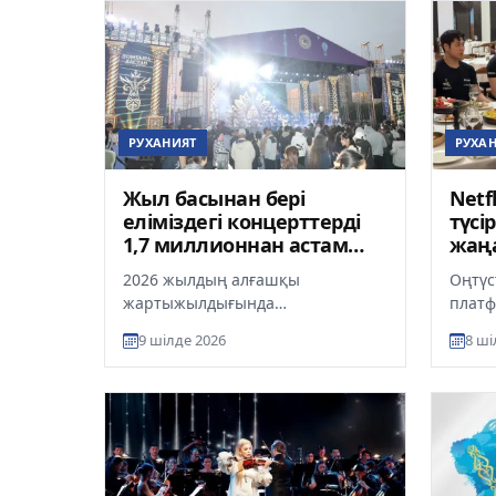
РУХАНИЯТ
РУХА
Жыл басынан бері
Netf
еліміздегі концерттерді
түсі
1,7 миллионнан астам
жаңа
адам тамашалады
жүр
2026 жылдың алғашқы
Оңтүс
жартыжылдығында
платф
республикадағы концерт
реали
9 шілде 2026
8 ші
ұйымдары 2966 мәдени іс-шара
Алматы
өткізіп, оларды 1 752 940 а...