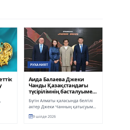
РУХАНИЯТ
еттік
Аида Балаева Джеки
у
Чанды Қазақстандағы
түсірілімнің басталуымен
рді?
құттықтады
,
Бүгін Алматы қаласында белгілі
актер Джеки Чанның қатысуымен
түсірілетін Armour of God:
9 шілде 2026
тылған
Ultimatum («Доспехи бога: У...