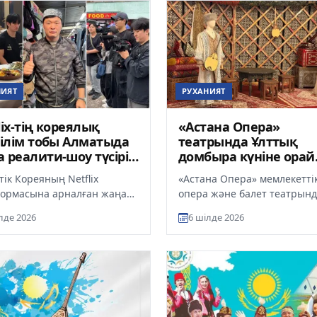
НИЯТ
РУХАНИЯТ
lix-тің кореялық
«Астана Опера»
рілім тобы Алматыда
театрында Ұлттық
 реалити-шоу түсіріп
домбыра күніне орай
көрме ашылды
тік Кореяның Netflix
«Астана Опера» мемлекетті
ормасына арналған жаңа
опера және балет театрын
ти-шоудың түсірілім тобы
Ұлттық домбыра күніне ора
лде 2026
6 шілде 2026
ға келді. Strong Fellas ж...
«Басты рөлде – Домбыра» а
тақыр...