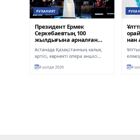
РУХАНИЯТ
РУХА
Президент Ермек
Ұлтт
Серкебаевтың 100
орай
жылдығына арналған
нан 
мерейтойлық кешке
өтед
Астанада Қазақстанның халық
Ұлтты
қатысушыларды
әртісі, көрнекті опера әншісі
елімі
құттықтады
Ермек Серкебаевтың туғанына
бағда
4 шілде 2026
4 ші
100 жыл толуына арналған «Ғас...
жатыр
концер