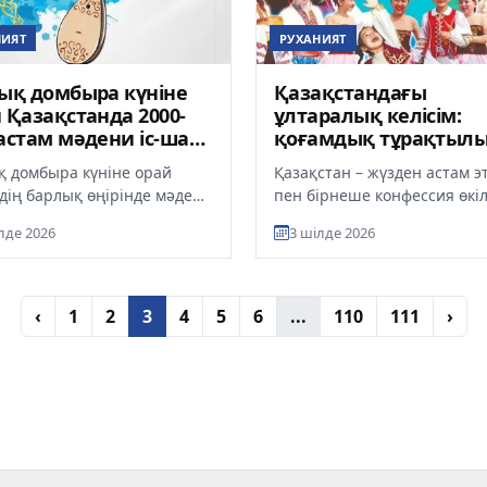
НИЯТ
РУХАНИЯТ
ық домбыра күніне
Қазақстандағы
 Қазақстанда 2000-
ұлтаралық келісім:
астам мәдени іс-шара
қоғамдық тұрақтыл
і
пен орнықты дамуд
қ домбыра күніне орай
Қазақстан – жүзден астам э
негізгі факторы
здің барлық өңірінде мәдени
пен бірнеше конфессия өкіл
рлама ұйымдастырылып
бір шаңырақ астында өмір 
лде 2026
3 шілде 2026
. Оның аясында
жатқан мемлекет. Тәуел...
тте...
‹
1
2
3
4
5
6
...
110
111
›