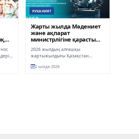
РУХАНИЯТ
Жарты жылда Мәдениет
және ақпарат
ық
министрлігіне қарасты
ың
білім беру ұйымдарының
тнос
2026 жылдың алғашқы
білім алушылары 1200-
дері
жартыжылдығы Қазақстан
ден астам жүлделі орын
сүріп
Республикасы Мәдениет және
иеленді
2 шілде 2026
ақпарат министрлігіне қарасты
білім беру ұйым...