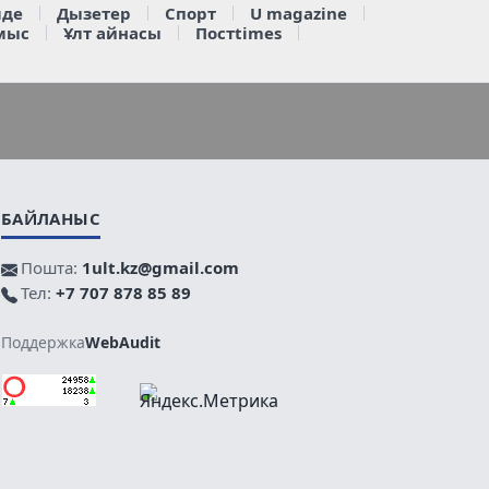
де
Дызетер
Спорт
U magazine
мыс
Ұлт айнасы
Постtimes
БАЙЛАНЫС
Пошта:
1ult.kz@gmail.com
Тел:
+7 707 878 85 89
Поддержка
WebAudit