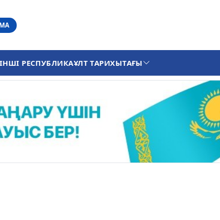
АМА
ІНШІ РЕСПУБЛИКА
ҰЛТ ТАРИХЫ
ТАҒЫ