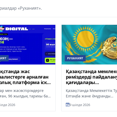
риалдар «Руханият».
НИЯТ
РУХАНИЯТ
қстанда жас
Қазақстанда мемлек
алистерге арналған
рәміздерді пайдалан
лық платформа іске
қағидалары
ылды
жаңартылды: не өзге
ар мен жасөспірімдерге
Қазақстанда Мемлекеттік Ту
ған, 96 жылдық тарихы бар
Елтаңба және Әнұранды
бликалық «Ұлан» газеті
пайдалану қағидаларына
ілде 2026
9 шілде 2026
gital.kz цифрлық платф...
өзгерістер енгізілді. Жаңар
талаптар...