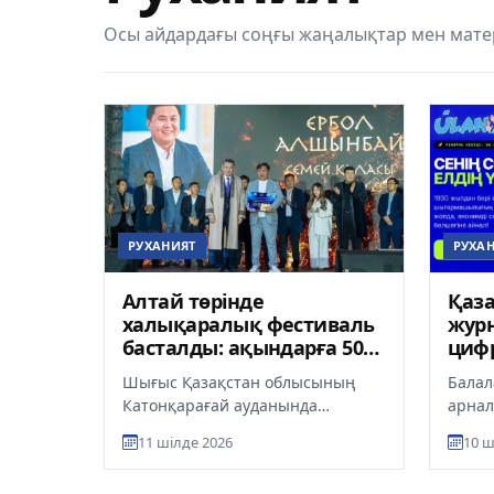
Осы айдардағы соңғы жаңалықтар мен мате
РУХАНИЯТ
РУХА
Алтай төрінде
Қаза
халықаралық фестиваль
журн
басталды: ақындарға 500
цифр
мың теңгеден сыйақы
қос
Шығыс Қазақстан облысының
Балал
табысталды
Катонқарағай ауданында
арнал
халықаралық «Алтай – түркі
респу
11 шілде 2026
10 ш
әлемінің алтын бесігі» фестивалі
ulandi
салтан...