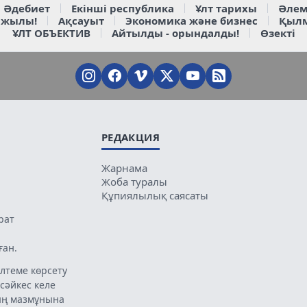
Әдебиет
Екінші республика
Ұлт тарихы
Әлем
 жылы!
Ақсауыт
Экономика және бизнес
Қыл
ҰЛТ ОБЪЕКТИВ
Айтылды - орындалды!
Өзекті
РЕДАКЦИЯ
Жарнама
Жоба туралы
Құпиялылық саясаты
рат
ған.
лтеме көрсету
 сәйкес келе
ың мазмұнына