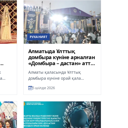
РУХАНИЯТ
Алматыда Ұлттық
домбыра күніне арналған
«Домбыра – дастан» атты
ауқымды мерекелік
к
Алматы қаласында Ұлттық
концерт өтті
да
домбыра күніне орай қала
й
әкімдігінің қолдауымен «Домбыра
5 шілде 2026
тты
– дастан» атты ауқымды
мерекелік к...