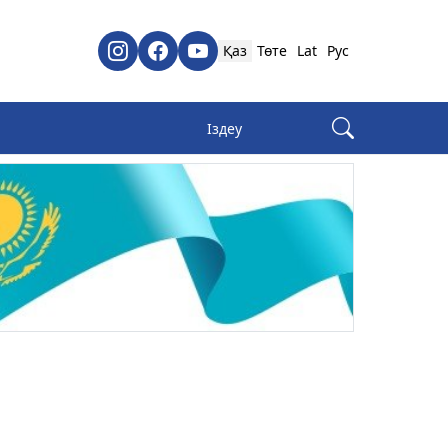
Қаз
Төте
Lat
Рус