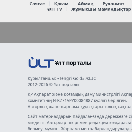
Саясат
Қоғам
Аймақ
Руханият
ҰЛТ TV
Жұмысшы мамандықтар
Ұлт порталы
Құрылтайшы: «Tengri Gold» ЖШС
2012-2026 © Ұлт порталы
ҚР Ақпарат және қоғамдық даму министрлігі Ақпа
комитетінің №KZ71VPY00084887 куәлігі берілген.
Авторлық және жарнама құқықтары толық сақтал
Сайт материалдарын пайдаланғанда дереккөзге сі
міндетті. Авторлар пікірі мен редакция көзқарасы
бермеуі мүмкін. Жарнама мен хабарландырулард