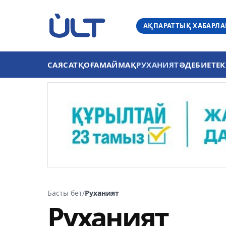
АҚПАРАТТЫҚ ХАБАРЛ
САЯСАТ
ҚОҒАМ
АЙМАҚ
РУХАНИЯТ
ӘДЕБИЕТ
ЕК
Басты бет
/
Руханият
Руханият