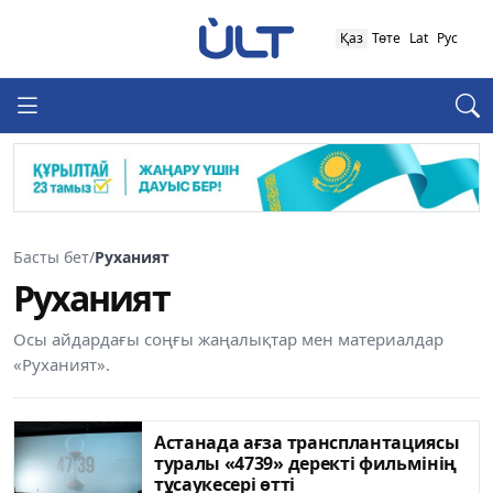
Қаз
Төте
Lat
Рус
Басты бет
/
Руханият
Руханият
Осы айдардағы соңғы жаңалықтар мен материалдар
«Руханият».
Астанада ағза трансплантациясы
туралы «4739» деректі фильмінің
тұсаукесері өтті