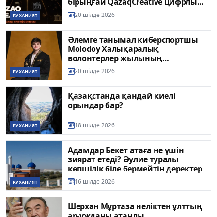
бірыңғай QazaqCreative цифрлық
платформасы іске қосылды
20 шілде 2026
РУХАНИЯТ
Әлемге танымал киберспортшы
Molodoy Халықаралық
волонтерлер жылының
жаһандық амбассадоры атанды
20 шілде 2026
РУХАНИЯТ
Қазақстанда қандай киелі
орындар бар?
18 шілде 2026
РУХАНИЯТ
Адамдар Бекет атаға не үшін
зиярат етеді? Әулие туралы
көпшілік біле бермейтін деректер
16 шілде 2026
РУХАНИЯТ
Шерхан Мұртаза неліктен ұлттың
ар-ұжданы атанды