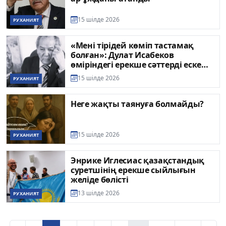
15 шілде 2026
РУХАНИЯТ
«Мені тірідей көміп тастамақ
болған»: Дулат Исабеков
өміріндегі ерекше сәттерді еске
алды
15 шілде 2026
РУХАНИЯТ
Неге жақты таянуға болмайды?
15 шілде 2026
РУХАНИЯТ
Энрике Иглесиас қазақстандық
суретшінің ерекше сыйлығын
желіде бөлісті
13 шілде 2026
РУХАНИЯТ