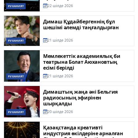
22 шілде 2026
РУХАНИЯТ
Димаш Құдайбергеннің бұл
шешімі әлемді таңғалдырған
21 шілде 2026
РУХАНИЯТ
Мемлекеттік академиялық би
театрына Болат Аюхановтың
есімі берілді
21 шілде 2026
РУХАНИЯТ
Димаштың жаңа әні Бельгия
радиосының эфирінен
шырқалды
20 шілде 2026
РУХАНИЯТ
Қазақстанда креативті
индустрия өкілдеріне арналған