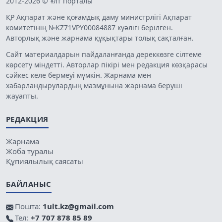
2012-2026 © Ұлт порталы
ҚР Ақпарат және қоғамдық даму министрлігі Ақпарат
комитетінің №KZ71VPY00084887 куәлігі берілген.
Авторлық және жарнама құқықтары толық сақталған.
Сайт материалдарын пайдаланғанда дереккөзге сілтеме
көрсету міндетті. Авторлар пікірі мен редакция көзқарасы
сәйкес келе бермеуі мүмкін. Жарнама мен
хабарландырулардың мазмұнына жарнама беруші
жауапты.
РЕДАКЦИЯ
Жарнама
Жоба туралы
Құпиялылық саясаты
БАЙЛАНЫС
Пошта:
1ult.kz@gmail.com
Тел:
+7 707 878 85 89