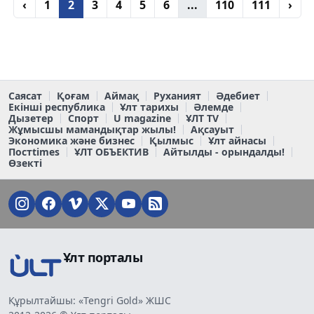
‹
1
2
3
4
5
6
...
110
111
›
Саясат
Қоғам
Аймақ
Руханият
Әдебиет
Екінші республика
Ұлт тарихы
Әлемде
Дызетер
Спорт
U magazine
ҰЛТ TV
Жұмысшы мамандықтар жылы!
Ақсауыт
Экономика және бизнес
Қылмыс
Ұлт айнасы
Постtimes
ҰЛТ ОБЪЕКТИВ
Айтылды - орындалды!
Өзекті
Ұлт порталы
Құрылтайшы: «Tengri Gold» ЖШС