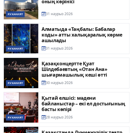
оның көрінісі
31 наурыз 2026
РУХАНИЯТ
Алматыда «Таңбалы: Бабалар
коды» атты халықаралық көрме
ашылады
31 наурыз 2026
РУХАНИЯТ
Қазақконцертте Қуат
Шілдебаевтың «Отан Ана»
шығармашылық кеші өтті
30 наурыз 2026
РУХАНИЯТ
Қытай елшісі: мәдени
байланыстар – екі ел достығының
басты көпірі
28 наурыз 2026
РУХАНИЯТ
Қазақстанда Дүниежүзілік театр