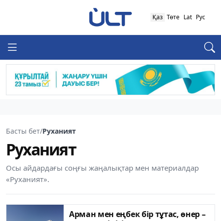
Қаз
Төте
Lat
Рус
Басты бет
/
Руханият
Руханият
Осы айдардағы соңғы жаңалықтар мен материалдар
«Руханият».
Арман мен еңбек бір тұтас, өнер –