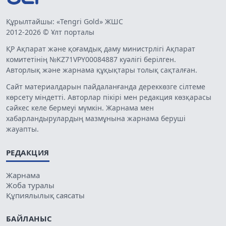
Құрылтайшы: «Tengri Gold» ЖШС
2012-2026 © Ұлт порталы
ҚР Ақпарат және қоғамдық даму министрлігі Ақпарат
комитетінің №KZ71VPY00084887 куәлігі берілген.
Авторлық және жарнама құқықтары толық сақталған.
Сайт материалдарын пайдаланғанда дереккөзге сілтеме
көрсету міндетті. Авторлар пікірі мен редакция көзқарасы
сәйкес келе бермеуі мүмкін. Жарнама мен
хабарландырулардың мазмұнына жарнама беруші
жауапты.
РЕДАКЦИЯ
Жарнама
Жоба туралы
Құпиялылық саясаты
БАЙЛАНЫС