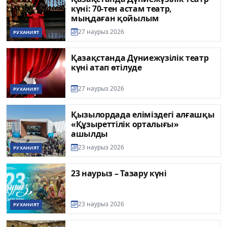
күні: 70-тен астам театр,
мыңдаған қойылым
27 наурыз 2026
РУХАНИЯТ
Қазақстанда Дүниежүзілік театр
күні атап өтілуде
27 наурыз 2026
РУХАНИЯТ
Қызылордада еліміздегі алғашқы
«Құзыреттілік орталығы»
ашылды
23 наурыз 2026
РУХАНИЯТ
23 наурыз – Тазару күні
23 наурыз 2026
РУХАНИЯТ