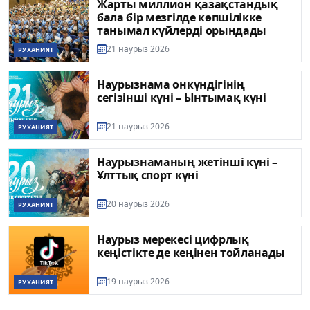
Жарты миллион қазақстандық
бала бір мезгілде көпшілікке
танымал күйлерді орындады
21 наурыз 2026
РУХАНИЯТ
Наурызнама онкүндігінің
сегізінші күні – Ынтымақ күні
21 наурыз 2026
РУХАНИЯТ
Наурызнаманың жетінші күні –
Ұлттық спорт күні
20 наурыз 2026
РУХАНИЯТ
Наурыз мерекесі цифрлық
кеңістікте де кеңінен тойланады
19 наурыз 2026
РУХАНИЯТ