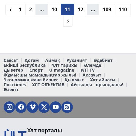
‹
1
2
...
10
11
12
...
109
110
›
Саясат
Қоғам
Аймақ
Руханият
Әдебиет
Екінші республика
Ұлт тарихы
Әлемде
Дызетер
Спорт
U magazine
ҰЛТ TV
Жұмысшы мамандықтар жылы!
Ақсауыт
Экономика және бизнес
Қылмыс
Ұлт айнасы
Постtimes
ҰЛТ ОБЪЕКТИВ
Айтылды - орындалды!
Өзекті
Ұлт порталы