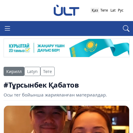
Қаз
Төте
Lat
Рус
Кирилл
Latyn
Төте
#Тұрсынбек Қабатов
Осы тег бойынша жарияланған материалдар.