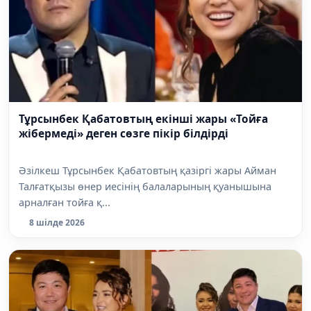
Тұрсынбек Қабатовтың екінші жары «Тойға
жібермеді» деген сөзге пікір білдірді
Әзілкеш Тұрсынбек Қабатовтың қазіргі жары Айман
Талғатқызы өнер иесінің балаларының қуанышына
арналған тойға қ...
8 шілде 2026