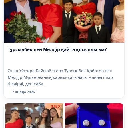
Тұрсынбек пен Мөлдір қайта қосылды ма?
Әнші Жазира Байырбекова Тұрсынбек Қабатов пен
Мөлдір Мұқанованың қарым-қатынасы жайлы пікір
білдірді, деп хаба...
7 шілде 2026