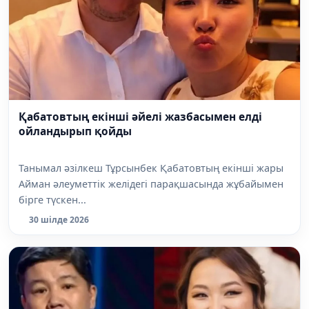
Қабатовтың екінші әйелі жазбасымен елді
ойландырып қойды
Танымал әзілкеш Тұрсынбек Қабатовтың екінші жары
Айман әлеуметтік желідегі парақшасында жұбайымен
бірге түскен...
30 шілде 2026