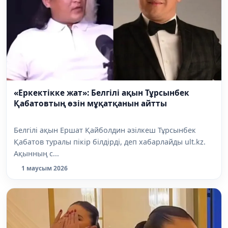
«Еркектікке жат»: Белгілі ақын Тұрсынбек
Қабатовтың өзін мұқатқанын айтты
Белгілі ақын Ершат Қайболдин әзілкеш Тұрсынбек
Қабатов туралы пікір білдірді, деп хабарлайды ult.kz.
Ақынның с...
1 маусым 2026