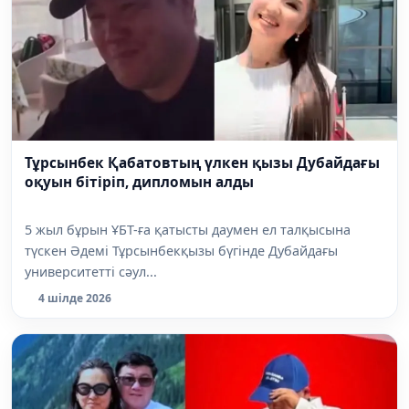
Тұрсынбек Қабатовтың үлкен қызы Дубайдағы
оқуын бітіріп, дипломын алды
5 жыл бұрын ҰБТ-ға қатысты даумен ел талқысына
түскен Әдемі Тұрсынбекқызы бүгінде Дубайдағы
университетті сәул...
4 шілде 2026