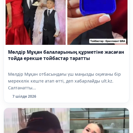
Мөлдір Мұқан балаларының құрметіне жасаған
тойда ерекше тойбастар таратты
Мөлдір Мұқан отбасындағы үш маңызды оқиғаны бір
мерекелік кеште атап өтті, деп хабарлайды ult.kz.
Салтанатты...
7 шілде 2026