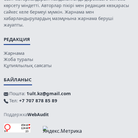
көрсету міндетті. Авторлар пікірі мен редакция көзқарасы
сәйкес келе бермеуі мүмкін. Жарнама мен
хабарландырулардың мазмұнына жарнама беруші
жауапты.
РЕДАКЦИЯ
Жарнама
Жоба туралы
Құпиялылық саясаты
БАЙЛАНЫС
Пошта:
1ult.kz@gmail.com
Тел:
+7 707 878 85 89
Поддержка
WebAudit