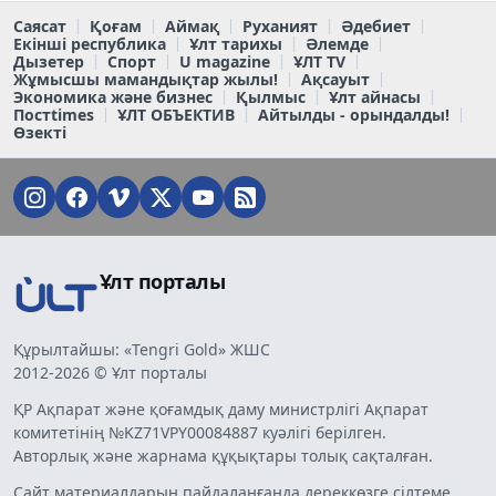
Саясат
Қоғам
Аймақ
Руханият
Әдебиет
Екінші республика
Ұлт тарихы
Әлемде
Дызетер
Спорт
U magazine
ҰЛТ TV
Жұмысшы мамандықтар жылы!
Ақсауыт
Экономика және бизнес
Қылмыс
Ұлт айнасы
Постtimes
ҰЛТ ОБЪЕКТИВ
Айтылды - орындалды!
Өзекті
Ұлт порталы
Құрылтайшы: «Tengri Gold» ЖШС
2012-2026 © Ұлт порталы
ҚР Ақпарат және қоғамдық даму министрлігі Ақпарат
комитетінің №KZ71VPY00084887 куәлігі берілген.
Авторлық және жарнама құқықтары толық сақталған.
Сайт материалдарын пайдаланғанда дереккөзге сілтеме