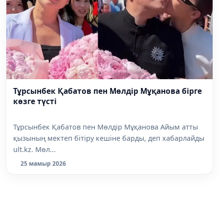
Тұрсынбек Қабатов пен Мөлдір Мұқанова бірге
көзге түсті
Тұрсынбек Қабатов пен Мөлдір Мұқанова Айым атты
қызының мектеп бітіру кешіне барды, деп хабарлайды
ult.kz. Мөл...
25 мамыр 2026