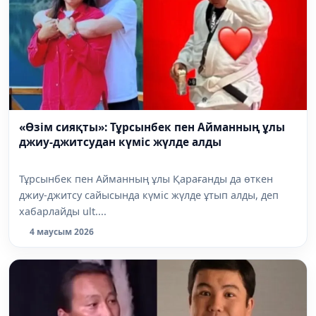
«Өзім сияқты»: Тұрсынбек пен Айманның ұлы
джиу-джитсудан күміс жүлде алды
Тұрсынбек пен Айманның ұлы Қарағанды да өткен
джиу-джитсу сайысында күміс жүлде ұтып алды, деп
хабарлайды ult....
4 маусым 2026