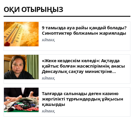
ОҚИ ОТЫРЫҢЫЗ
9 тамызда ауа райы қандай болады?
Синоптиктер болжамын жариялады
АЙМАҚ
«Жеке кездескім келеді»: Ақтауда
қайтыс болған жасөспірімнің анасы
Денсаулық сақтау министріне
жүгінді
АЙМАҚ
Талғарда салынады деген казино
жергілікті тұрғындардың ұйқысын
қашырды
АЙМАҚ