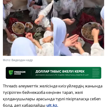
Фото: Видеодан кадр
Threads әлеуметтік желісінде киіз үйлердің жанында
түсірілген бейнежазба кеңінен тарап, желі
қолданушылары арасында түрлі пікірталасқа себеп
болд, деп хабарлайды
ult.kz.