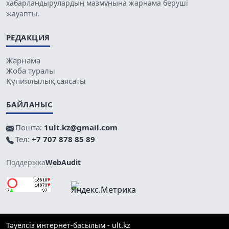
хабарландырулардың мазмұнына жарнама беруші
жауапты.
РЕДАКЦИЯ
Жарнама
Жоба туралы
Құпиялылық саясаты
БАЙЛАНЫС
Пошта:
1ult.kz@gmail.com
Тел:
+7 707 878 85 89
Поддержка
WebAudit
Тәуелсіз интернет-басылым - ult.kz