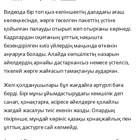
Видеода бір топ қыз-келіншектің даладағы ағаш
көлеңкесінде, жерге төселген пакеттің үстіне
қойылған палауды отырып жеп отырғаны көрінеді.
Кадрлардан оқиғаның ұлттық нақышта
безендірілген киіз үйлердің маңында өткенін
аңғаруға болады. Алайда көпшіліктің назарын
әйелдердің арнайы дастархансыз немесе үстелсіз,
тікелей жерге жайғасып тамақтануы аударған.
Желі қолданушылары бұл жағдайға әртүрлі баға
берді. Бірі мұны ұйымдастырудағы кемшілік деп
санап, қонақтарға, әсіресе әйелдерге қолайлы
жағдай жасалуы тиіс екенін жазды. Олардың
пікірінше, мұндай көрініс қазақы қонақжайлық пен
ұлттық дәстүрге сай келмейді.