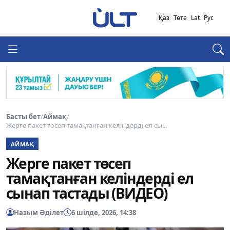
Қаз
Төте
Lat
Рус
Басты бет
/
Аймақ
/
Жерге пакет төсеп тамақтанған келіндерді ел сы...
АЙМАҚ
Жерге пакет төсеп
тамақтанған келіндерді ел
сынап тастады (ВИДЕО)
Назым Әділет
6 шілде, 2026, 14:38