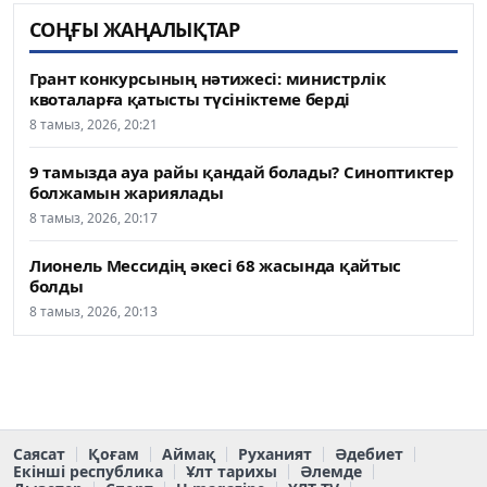
СОҢҒЫ ЖАҢАЛЫҚТАР
Грант конкурсының нәтижесі: министрлік
квоталарға қатысты түсініктеме берді
8 тамыз, 2026, 20:21
9 тамызда ауа райы қандай болады? Синоптиктер
болжамын жариялады
8 тамыз, 2026, 20:17
Лионель Мессидің әкесі 68 жасында қайтыс
болды
8 тамыз, 2026, 20:13
Саясат
Қоғам
Аймақ
Руханият
Әдебиет
Екінші республика
Ұлт тарихы
Әлемде