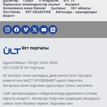
Дызетер
Спорт
U magazine
ҰЛТ TV
Жұмысшы мамандықтар жылы!
Ақсауыт
Экономика және бизнес
Қылмыс
Ұлт айнасы
Постtimes
ҰЛТ ОБЪЕКТИВ
Айтылды - орындалды!
Өзекті
Ұлт порталы
Құрылтайшы: «Tengri Gold» ЖШС
2012-2026 © Ұлт порталы
ҚР Ақпарат және қоғамдық даму министрлігі Ақпарат
комитетінің №KZ71VPY00084887 куәлігі берілген.
Авторлық және жарнама құқықтары толық сақталған.
Сайт материалдарын пайдаланғанда дереккөзге сілтеме
көрсету міндетті. Авторлар пікірі мен редакция көзқарасы
сәйкес келе бермеуі мүмкін. Жарнама мен