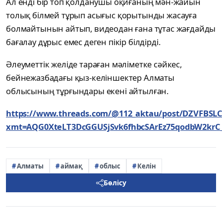
Ал енді бір топ қолданушы оқиғаның мән-жайын
толық білмей тұрып асығыс қорытынды жасауға
болмайтынын айтып, видеодан ғана тұтас жағдайды
бағалау дұрыс емес деген пікір білдірді.
Әлеуметтік желіде тараған мәліметке сәйкес,
бейнежазбадағы қыз-келіншектер Алматы
облысының тұрғындары екені айтылған.
https://www.threads.com/@112_aktau/post/DZVFBS
xmt=AQG0XteLT3DcGGUSjSvk6fhbcSArEz75qodbW2krC_v
Алматы
аймақ
облыс
Келін
Бөлісу