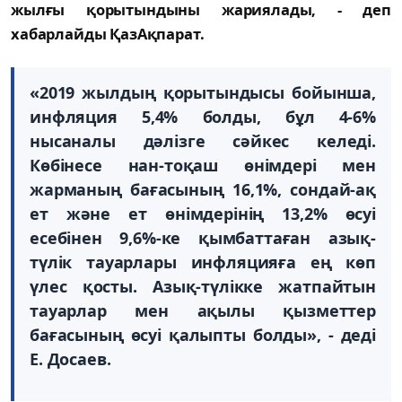
жылғы қорытындыны жариялады, - деп
хабарлайды ҚазАқпарат.
«2019 жылдың қорытындысы бойынша,
инфляция 5,4% болды, бұл 4-6%
нысаналы дәлізге сәйкес келеді.
Көбінесе нан-тоқаш өнімдері мен
жарманың бағасының 16,1%, сондай-ақ
ет және ет өнімдерінің 13,2% өсуі
есебінен 9,6%-ке қымбаттаған азық-
түлік тауарлары инфляцияға ең көп
үлес қосты. Азық-түлікке жатпайтын
тауарлар мен ақылы қызметтер
бағасының өсуі қалыпты болды», - деді
Е. Досаев.