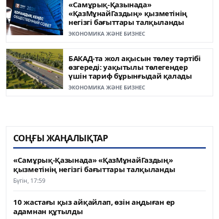
«Самұрық-Қазынада»
«ҚазМұнайГаздың» қызметінің
негізгі бағыттары талқыланды
ЭКОНОМИКА ЖӘНЕ БИЗНЕС
БАКАД-та жол ақысын төлеу тәртібі
өзгереді: уақытылы төлегендер
үшін тариф бұрынғыдай қалады
ЭКОНОМИКА ЖӘНЕ БИЗНЕС
СОҢҒЫ ЖАҢАЛЫҚТАР
«Самұрық-Қазынада» «ҚазМұнайГаздың»
қызметінің негізгі бағыттары талқыланды
Бүгін, 17:59
10 жастағы қыз айқайлап, өзін аңдыған ер
адамнан құтылды