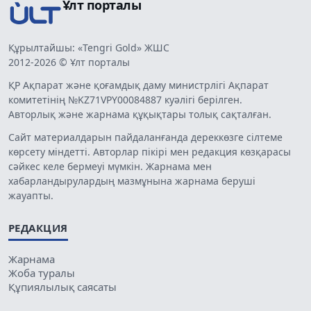
Ұлт порталы
Құрылтайшы: «Tengri Gold» ЖШС
2012-2026 © Ұлт порталы
ҚР Ақпарат және қоғамдық даму министрлігі Ақпарат
комитетінің №KZ71VPY00084887 куәлігі берілген.
Авторлық және жарнама құқықтары толық сақталған.
Сайт материалдарын пайдаланғанда дереккөзге сілтеме
көрсету міндетті. Авторлар пікірі мен редакция көзқарасы
сәйкес келе бермеуі мүмкін. Жарнама мен
хабарландырулардың мазмұнына жарнама беруші
жауапты.
РЕДАКЦИЯ
Жарнама
Жоба туралы
Құпиялылық саясаты