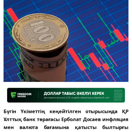
Бүгін Үкіметтің кеңейтілген отырысында ҚР
Ұлттық банк төрағасы Ерболат Досаев инфляция
мен валюта бағамына қатысты былтырғы