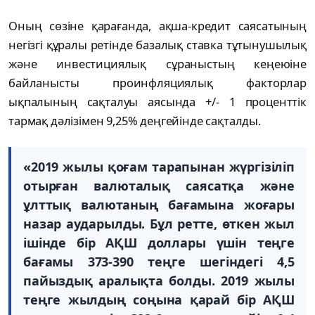
Оның сөзіне қарағанда, ақша-кредит саясатының
негізгі құралы ретінде базалық ставка тұтынушылық
және инвестициялық сұраныстың кеңеюіне
байланысты проинфляциялық факторлар
ықпалының сақталуы аясында +/- 1 проценттік
тармақ дәлізімен 9,25% деңгейінде сақталды.
«2019 жылы қоғам тарапынан жүргізіліп
отырған валюталық саясатқа және
ұлттық валютаның бағамына жоғары
назар аударылды. Бұл ретте, өткен жыл
ішінде бір АҚШ доллары үшін теңге
бағамы 373-390 теңге шегіндегі 4,5
пайыздық аралықта болды. 2019 жылы
теңге жылдың соңына қарай бір АҚШ