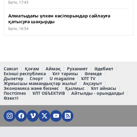
Бүгін, 17:43
Алматыдағы үлкен кәсіпорындар сайлауға
қатысуға шақырды
Бүгін, 16:54
Саясат
Қоғам
Аймақ
Руханият
Әдебиет
Екінші республика
Ұлт тарихы
Әлемде
Дызетер
Спорт
U magazine
ҰЛТ TV
Жұмысшы мамандықтар жылы!
Ақсауыт
Экономика және бизнес
Қылмыс
Ұлт айнасы
Постtimes
ҰЛТ ОБЪЕКТИВ
Айтылды - орындалды!
Өзекті