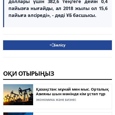
доллары үшін 382,6 теңгеге дейін 0,4
пайызға нығайды, ал 2018 жылы ол 15,6
пайыға әлсіреді», - деді ҰБ басшысы.
Бөлісу
ОҚИ ОТЫРЫҢЫЗ
Қазақстан: мұнай мен мыс. Орталық
Азияны шын мәнінде кім ұстап тұр
ЭКОНОМИКА ЖӘНЕ БИЗНЕС