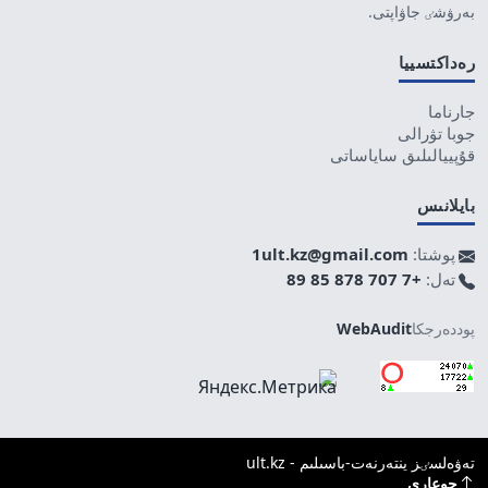
بەرۋشٸ جاۋاپتى.
رەداكتسييا
جارناما
جوبا تۋرالى
قۇپييالىلىق ساياساتى
بايلانىس
پوشتا:
1ult.kz@gmail.com
تەل:
+7 707 878 85 89
پوددەرجكا
WebAudit
تەۋەلسٸز ينتەرنەت-باسىلىم - ult.kz
جوعارى