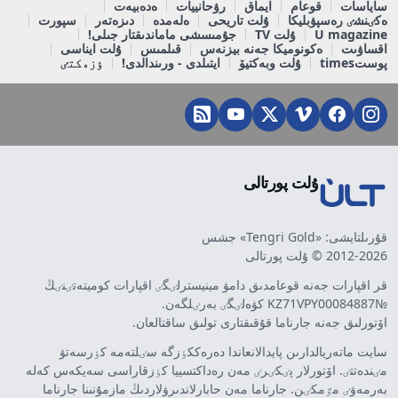
ساياسات
قوعام
ايماق
رۋحانييات
ەدەبيەت
ەكٸنشٸ رەسپۋبليكا
ۇلت تاريحى
ەلەمدە
دىزەتەر
سپورت
U magazine
ۇلت TV
جۇمىسشى ماماندىقتار جىلى!
اقساۋىت
ەكونوميكا جەنە بيزنەس
قىلمىس
ۇلت ايناسى
پوستtimes
ۇلت وبەكتيۆ
ايتىلدى - ورىندالدى!
ٶزەكتٸ
ۇلت پورتالى
قۇرىلتايشى: «Tengri Gold» جشس
2012-2026 © ۇلت پورتالى
قر اقپارات جەنە قوعامدىق دامۋ مينيسترلٸگٸ اقپارات كوميتەتٸنٸڭ
№KZ71VPY00084887 كۋەلٸگٸ بەرٸلگەن.
اۆتورلىق جەنە جارناما قۇقىقتارى تولىق ساقتالعان.
سايت ماتەريالدارىن پايدالانعاندا دەرەككٶزگە سٸلتەمە كٶرسەتۋ
مٸندەتتٸ. اۆتورلار پٸكٸرٸ مەن رەداكتسييا كٶزقاراسى سەيكەس كەلە
بەرمەۋٸ مٷمكٸن. جارناما مەن حابارلاندىرۋلاردىڭ مازمۇنىنا جارناما