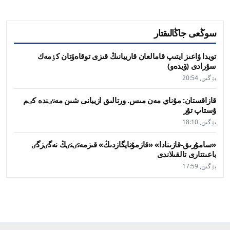
سوڭعى جاڭالىقتار
تويدا ۋاعىز ايتىپ قامالعان قارييانىڭ قىزى توقاەۆتان كٶمەك
سۇرادى (ۆيدەو)
بٷگىن, 20:54
قازاقستان: مۇناي مەن مىس. ورتالىق ازييانى شىن مەنٸندە كٸم
ۇستاپ تۇر
بٷگىن, 18:10
«سامۇرىق-قازىنادا» «قازمۇنايگازدىڭ» قىزمەتٸنٸڭ نەگٸزگٸ
باعىتتارى تالقىلاندى
بٷگىن, 17:59