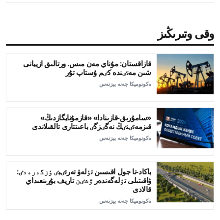
وقى وتىرىڭىز
قازاقستان: مۇناي مەن مىس. ورتالىق ازييانى
شىن مەنٸندە كٸم ۇستاپ تۇر
ەكونوميكا جەنە بيزنەس
«سامۇرىق-قازىنادا» «قازمۇنايگازدىڭ»
قىزمەتٸنٸڭ نەگٸزگٸ باعىتتارى تالقىلاندى
ەكونوميكا جەنە بيزنەس
باكاد-تا جول اقىسىن تٶلەۋ تەرتٸبٸ ٶزگەرەدٸ:
ۋاقىتىلى تٶلەگەندەر ٷشٸن تاريف بۇرىنعىداي
قالادى
ەكونوميكا جەنە بيزنەس