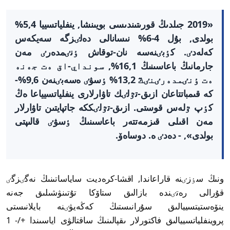
«2019 جىلدىڭ قورىتىندىسى بويىنشا, ينفلياتسييا 5,4%
بولدى, بۇل 4-6% نىسانالى دەلٸزگە سەيكەس
كەلەدٸ. كٶبٸنەسە نان-توقاش ٶنٸمدەرٸ مەن
جارمانىڭ باعاسىنىڭ 16,1%, سونداي-اق ەت جەنە
ەت ٶنٸمدەرٸنٸڭ 13,2% ٶسۋٸ ەسەبٸنەن 9,6%-
كە قىمباتتاعان ازىق-تٷلٸك تاۋارلارى ينفلياتسيياعا ەڭ
كٶپ ٷلەس قوستى. ازىق-تٷلٸككە جاتپايتىن تاۋارلار
مەن اقىلى قىزمەتتەر باعاسىنىڭ ٶسۋٸ قالىپتى
بولدى», - دەدٸ ە. دوساەۆ.
ونىڭ سٶزٸنە قاراعاندا, اقشا-كرەديت ساياساتىنىڭ نەگٸزگٸ
قۇرالى رەتٸندە بازالىق ستاۆكا تۇتىنۋشىلىق جەنە
ينۆەستيتسييالىق سۇرانىستىڭ كەڭەيۋٸنە بايلانىستى
پروينفلياتسييالىق فاكتورلار ىقپالىنىڭ ساقتالۋى اياسىندا +/- 1