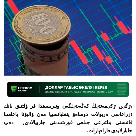
بٷگٸن ٷكٸمەتتٸڭ كەڭەيتٸلگەن وتىرىسىندا قر ۇلتتىق بانك
تٶراعاسى ەربولات دوساەۆ ينفلياتسييا مەن ۆاليۋتا باعامىنا
قاتىستى بىلتىرعى جىلعى قورىتىندىنى جارييالادى, - دەپ
حابارلايدى قازاقپارات.