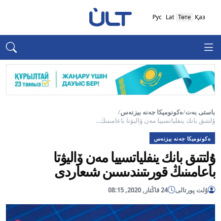
Рус
Lat
Төте
Қаз
باستى بەت
/
ەكونوميكا جەنە بيزنەس
/
ۇلتتىق بانك ينفلياتسييا مەن ۆاليۋتا باعامىنىڭ...
ەكونوميكا جەنە بيزنەس
ۇلتتىق بانك ينفلياتسييا مەن ۆاليۋتا
باعامىنىڭ قورىتىندىسىن شىعاردى
ۇلت پورتالى
24 قاڭتار, 2020, 08:15