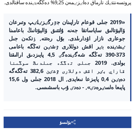
پروتسەنتتٸك تارماق دەلٸزٸمەن 9,25% دەڭگەيٸندە ساقتالدى.
«2019 جىلى قوعام تاراپىنان جٷرگٸزٸلٸپ وتىرعان
ۆاليۋتالىق ساياساتقا جەنە ۇلتتىق ۆاليۋتانىڭ باعامىنا
جوعارى نازار اۋدارىلدى. بۇل رەتتە, ٶتكەن جىل
ٸشٸندە بٸر اقش دوللارى ٷشٸن تەڭگە باعامى
373-390 تەڭگە شەگٸندەگٸ 4,5 پايىزدىق ارالىقتا
بولدى. 2019 جىلى تەڭگە جىلدىڭ سوڭىنا
قاراي بٸر اقش دوللارى ٷشٸن 382,6 تەڭگەگە
دەيٸن 0,4 پايىزعا نىعايدى, ال 2018 جىلى ول 15,6
پايىعا ەلسٸرەدٸ», - دەدٸ ۇب باسشىسى.
بۆلىسۋ