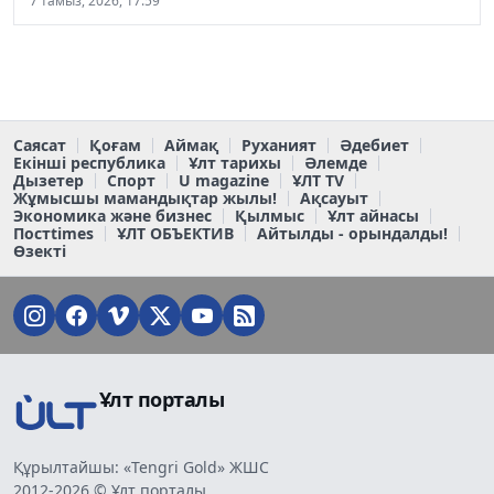
7 тамыз, 2026, 17:59
Саясат
Қоғам
Аймақ
Руханият
Әдебиет
Екінші республика
Ұлт тарихы
Әлемде
Дызетер
Спорт
U magazine
ҰЛТ TV
Жұмысшы мамандықтар жылы!
Ақсауыт
Экономика және бизнес
Қылмыс
Ұлт айнасы
Постtimes
ҰЛТ ОБЪЕКТИВ
Айтылды - орындалды!
Өзекті
Ұлт порталы
Құрылтайшы: «Tengri Gold» ЖШС
2012-2026 © Ұлт порталы