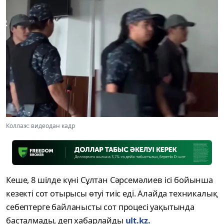
Коллаж: видеодан кадр
Кеше, 8 шілде күні Сұлтан Сәрсемәлиев ісі бойынша
кезекті сот отырысы өтуі тиіс еді. Алайда техникалық
себептерге байланысты сот процесі уақытында
басталмады, деп хабарлайды
ult.kz.