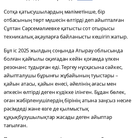
Сотқа қатысушылардың мәліметінше, бір
отбасының төрт мүшесін өлтірді деп айыпталған
Сұлтан Сәрсемәлиевке қатысты сот отырысы
техникалық ақауларға байланысты кешігіп жатыр.
Бұл іс 2025 жылдың соңында Атырау облысында
болған қайғылы оқиғадан кейін қоғамда үлкен
резонанс тудырған еді. Тергеу нұсқасына сәйкес,
айыпталушы бұрынғы жұбайының туыстары –
қайын атасы, қайын енесі, әйелінің ағасы мен
әпкесін өлтірді деген күдікке ілінген. Бұдан бөлек,
оған жәбірленушілердің бірінің атына заңсыз несие
рәсімдеді және өзге де қылмыстық
құқықбұзушылықтар жасады деген айыптар
тағылған.