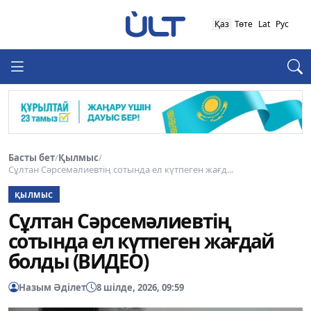
Қаз
Төте
Lat
Рус
Басты бет
/
Қылмыс
/
Сұлтан Сәрсемәлиевтің сотында ел күтпеген жағд...
ҚЫЛМЫС
Сұлтан Сәрсемәлиевтің
сотында ел күтпеген жағдай
болды (ВИДЕО)
Назым Әділет
8 шілде, 2026, 09:59