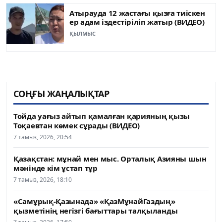
Атырауда 12 жастағы қызға тиіскен
ер адам іздестіріліп жатыр (ВИДЕО)
ҚЫЛМЫС
СОҢҒЫ ЖАҢАЛЫҚТАР
Тойда уағыз айтып қамалған қарияның қызы
Тоқаевтан көмек сұрады (ВИДЕО)
7 тамыз, 2026, 20:54
Қазақстан: мұнай мен мыс. Орталық Азияны шын
мәнінде кім ұстап тұр
7 тамыз, 2026, 18:10
«Самұрық-Қазынада» «ҚазМұнайГаздың»
қызметінің негізгі бағыттары талқыланды