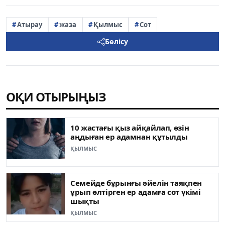
Атырау
жаза
Қылмыс
Сот
Бөлісу
ОҚИ ОТЫРЫҢЫЗ
10 жастағы қыз айқайлап, өзін
аңдыған ер адамнан құтылды
ҚЫЛМЫС
Семейде бұрынғы әйелін таяқпен
ұрып өлтірген ер адамға сот үкімі
шықты
ҚЫЛМЫС