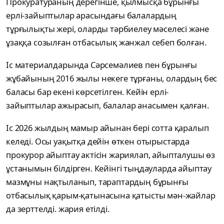
Прокуратураның дерегінше, қылмысқа бұрынғы
ерлі-зайыптылар арасындағы балалардың
тұрғылықты жері, оларды тәрбиелеу мәселесі және
ұзаққа созылған отбасылық жанжал себеп болған.
Іс материалдарында Сәрсемәлиев пен бұрынғы
жұбайының 2016 жылы некеге тұрғаны, олардың бес
баласы бар екені көрсетілген. Кейін ерлі-
зайыптылар ажырасып, балалар анасымен қалған.
Іс 2026 жылдың мамыр айынан бері сотта қаралып
келеді. Осы уақытқа дейін өткен отырыстарда
прокурор айыптау актісін жариялап, айыпталушы өз
ұстанымын білдірген. Кейінгі тыңдауларда айыптау
мазмұны нақтыланып, тараптардың бұрынғы
отбасылық қарым-қатынасына қатысты мән-жайлар
да зерттелді. жария етілді.