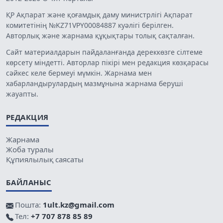
ҚР Ақпарат және қоғамдық даму министрлігі Ақпарат
комитетінің №KZ71VPY00084887 куәлігі берілген.
Авторлық және жарнама құқықтары толық сақталған.
Сайт материалдарын пайдаланғанда дереккөзге сілтеме
көрсету міндетті. Авторлар пікірі мен редакция көзқарасы
сәйкес келе бермеуі мүмкін. Жарнама мен
хабарландырулардың мазмұнына жарнама беруші
жауапты.
РЕДАКЦИЯ
Жарнама
Жоба туралы
Құпиялылық саясаты
БАЙЛАНЫС
Пошта:
1ult.kz@gmail.com
Тел:
+7 707 878 85 89