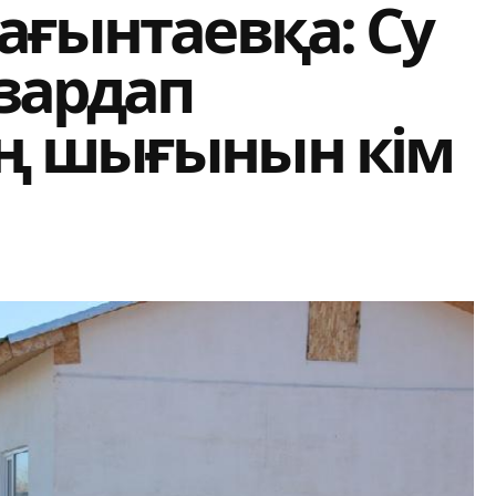
ағынтаевқа: Су
зардап
ң шығынын кім