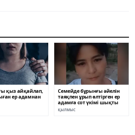
ғы қыз айқайлап,
Семейде бұрынғы әйелін
ыған ер адамнан
таяқпен ұрып өлтірген ер
ы
адамға сот үкімі шықты
ҚЫЛМЫС