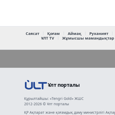
Саясат
Қоғам
Аймақ
Руханият
ҰЛТ TV
Жұмысшы мамандықтар
Ұлт порталы
Құрылтайшы: «Tengri Gold» ЖШС
2012-2026 © Ұлт порталы
ҚР Ақпарат және қоғамдық даму министрлігі Ақпа