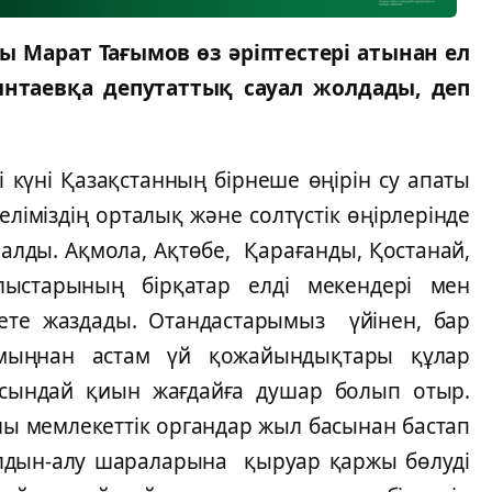
 Марат Тағымов өз әріптестері атынан ел
нтаевқа депутаттық сауал жолдады, деп
і күні Қазақстанның бірнеше өңірін су апаты
еліміздің орталық және солтүстік өңірлерінде
 алды. Ақмола, Ақтөбе, Қарағанды, Қостанай,
блыстарының бірқатар елді мекендері мен
ете жаздады. Отандастарымыз үйінен, бар
 мыңнан астам үй қожайындықтары құлар
осындай қиын жағдайға душар болып отыр.
рлы мемлекеттік органдар жыл басынан бастап
алдын-алу шараларына қыруар қаржы бөлуді