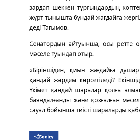
зардап шеккен тұрғындардың көпте
жұрт тынышта бұндай жағдайға жергілі
деді Тағымов.
Сенатордың айтуынша, осы ретте о
мәселе туындап отыр.
«Біріншіден, қиын жағдайға душар
қандай жәрдем көрсетіледі? Екінші
Үкімет қандай шаралар қолға алма
баяндалғанды және қозғалған мәсе
сауал бойынша тиісті шараларды қабы
Бөлісу