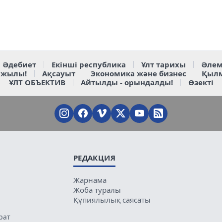
Әдебиет
Екінші республика
Ұлт тарихы
Әлем
 жылы!
Ақсауыт
Экономика және бизнес
Қыл
ҰЛТ ОБЪЕКТИВ
Айтылды - орындалды!
Өзекті
РЕДАКЦИЯ
Жарнама
Жоба туралы
Құпиялылық саясаты
рат