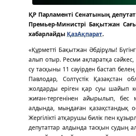
ҚР Парламенті Сенатының депутаты
Премьер-Министрі Бақытжан Сағы
хабарлайды
ҚазАқпарат
.
«Құрметті Бақытжан Әбдірұлы! Бүгінг
алып отыр. Ресми ақпаратқа сәйкес, 
су тасқыны 11 сәуірден бастап белең
Павлодар, Солтүстік Қазақстан о
жолдарды еріген қар суы шайып к
жиған-тергенінен айырылып, бес
алдында, мыңдаған қазақстандық 
Жергілікті атқарушы билік пен құзы
депутаттар алдында тасқын судың 