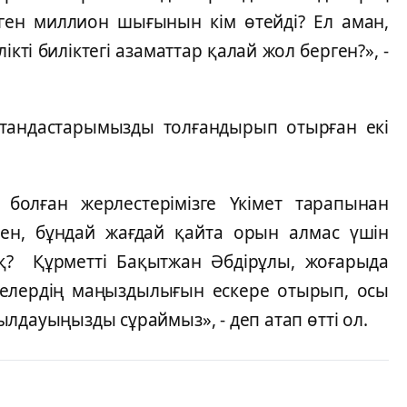
ген миллион шығынын кім өтейді? Ел аман,
кті биліктегі азаматтар қалай жол берген?», -
тандастарымызды толғандырып отырған екі
 болған жерлестерімізге Үкімет тарапынан
ден, бұндай жағдай қайта орын алмас үшін
қ? Құрметті Бақытжан Әбдірұлы, жоғарыда
лелердің маңыздылығын ескере отырып, осы
лдауыңызды сұраймыз», - деп атап өтті ол.