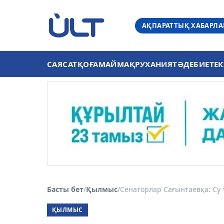
АҚПАРАТТЫҚ ХАБАРЛ
САЯСАТ
ҚОҒАМ
АЙМАҚ
РУХАНИЯТ
ӘДЕБИЕТ
ЕК
Басты бет
/
Қылмыс
/
Сенаторлар Сағынтаевқа: Су 
ҚЫЛМЫС