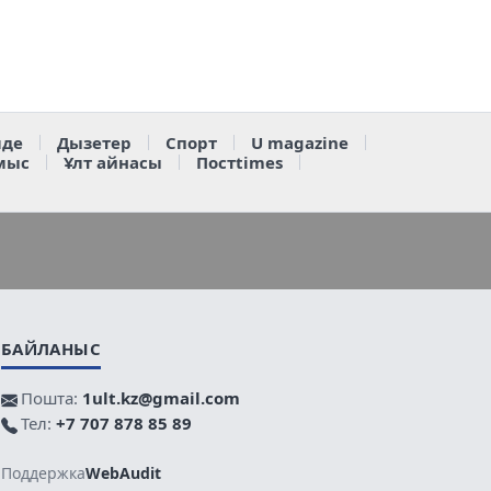
де
Дызетер
Спорт
U magazine
мыс
Ұлт айнасы
Постtimes
БАЙЛАНЫС
Пошта:
1ult.kz@gmail.com
Тел:
+7 707 878 85 89
Поддержка
WebAudit