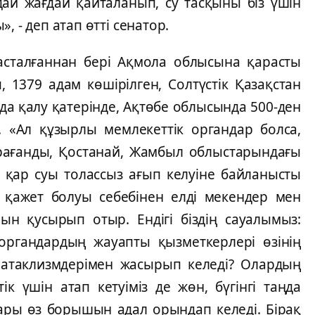
ай жағдай қайталанып, су тасқыны біз үшін
, - деп атап өтті сенатор.
сталғаннан бері Ақмола облысына қарасты
, 1379 адам көшірілген, Солтүстік Қазақстан
да қалу қатерінде, Ақтөбе облысында 500-ден
. «Ал құзырлы мемлекеттік органдар болса,
рағанды, Қостанай, Жамбыл облыстарындағы
 қар суы толассыз ағып келуіне байланысты
 қажет болуы себебінен елді мекендер мен
н қусырып отыр. Ендігі біздің сауалымыз:
органдардың жауапты қызметкерлері өзінің
 атаклизмдерімен жасырып келеді? Олардың
ік үшін атап кетуіміз де жөн, бүгінгі таңда
тары өз борышын адал орындап келеді. Бірақ