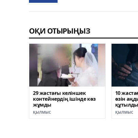
ОҚИ ОТЫРЫҢЫЗ
29 жастағы келіншек
10 жаста
контейнердің ішінде көз
өзін аңд
жұмды
құтылд
ҚЫЛМЫС
ҚЫЛМЫС