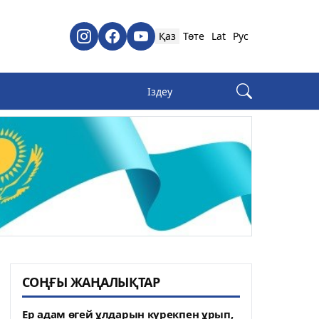
Қаз
Төте
Lat
Рус
СОҢҒЫ ЖАҢАЛЫҚТАР
Ер адам өгей ұлдарын күрекпен ұрып,