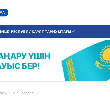
АМА
ІНШІ РЕСПУБЛИКА
ҰЛТ ТАРИХЫ
ТАҒЫ
тасқынынан зардап ш...