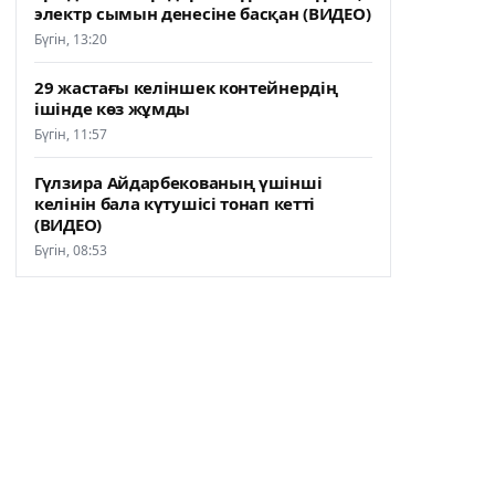
электр сымын денесіне басқан (ВИДЕО)
Бүгін, 13:20
29 жастағы келіншек контейнердің
ішінде көз жұмды
Бүгін, 11:57
Гүлзира Айдарбекованың үшінші
келінін бала күтушісі тонап кетті
(ВИДЕО)
Бүгін, 08:53