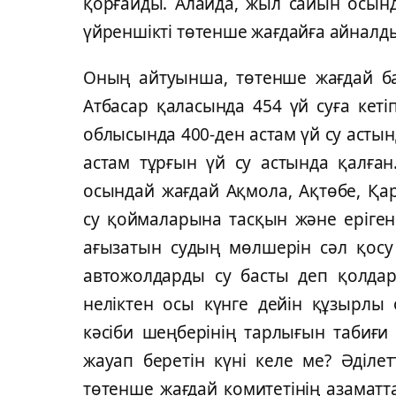
қорғайды. Алайда, жыл сайын осынд
үйреншікті төтенше жағдайға айналды»
Оның айтуынша, төтенше жағдай ба
Атбасар қаласында 454 үй суға кетіп
облысында 400-ден астам үй су астын
астам тұрғын үй су астында қалған
осындай жағдай Ақмола, Ақтөбе, Қа
су қоймаларына тасқын және еріген
ағызатын судың мөлшерін сәл қосу
автожолдарды су басты деп қолдары
неліктен осы күнге дейін құзырлы 
кәсіби шеңберінің тарлығын табиғи
жауап беретін күні келе ме? Әділетт
төтенше жағдай комитетінің азамат