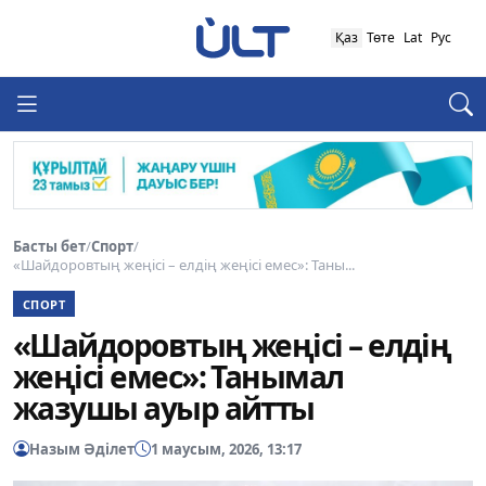
Қаз
Төте
Lat
Рус
Басты бет
/
Спорт
/
«Шайдоровтың жеңісі – елдің жеңісі емес»: Таны...
СПОРТ
«Шайдоровтың жеңісі – елдің
жеңісі емес»: Танымал
жазушы ауыр айтты
Назым Әділет
1 маусым, 2026, 13:17