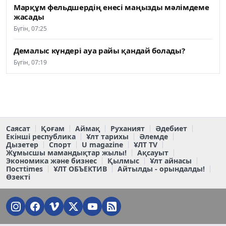
Марқұм фельдшердің енесі маңызды мәлімдеме
жасады
Бүгін, 07:25
Демалыс күндері ауа райы қандай болады?
Бүгін, 07:19
Саясат
Қоғам
Аймақ
Руханият
Әдебиет
Екінші республика
Ұлт тарихы
Әлемде
Дызетер
Спорт
U magazine
ҰЛТ TV
Жұмысшы мамандықтар жылы!
Ақсауыт
Экономика және бизнес
Қылмыс
Ұлт айнасы
Постtimes
ҰЛТ ОБЪЕКТИВ
Айтылды - орындалды!
Өзекті