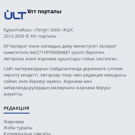
Ұлт порталы
Құрылтайшы: «Tengri Gold» ЖШС
2012-2026 © Ұлт порталы
ҚР Ақпарат және қоғамдық даму министрлігі Ақпарат
комитетінің №KZ71VPY00084887 куәлігі берілген.
Авторлық және жарнама құқықтары толық сақталған.
Сайт материалдарын пайдаланғанда дереккөзге сілтеме
көрсету міндетті. Авторлар пікірі мен редакция көзқарасы
сәйкес келе бермеуі мүмкін. Жарнама мен
хабарландырулардың мазмұнына жарнама беруші
жауапты.
РЕДАКЦИЯ
Жарнама
Жоба туралы
Құпиялылық саясаты