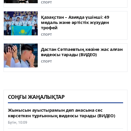
СПОРТ
Қазақстан – Азияда үшінші: 49
медаль жəне əртістік жүзуден
трофей
СПОРТ
Дастан Сәтпаевтың көзіне жас алған
видеосы тарады (ВИДЕО)
СПОРТ
СОҢҒЫ ЖАҢАЛЫҚТАР
Жынысын ауыстырамын деп анасына сес
көрсеткен тұрғынның видеосы тарады (ВИДЕО)
Бүгін, 10:09