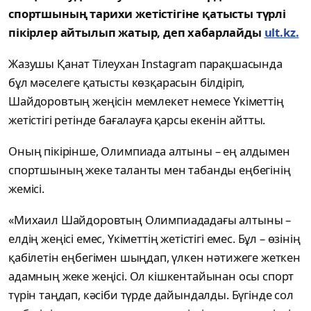
спортшының тарихи жетістігіне қатысты түрлі
пікірлер айтылып жатыр, деп хабарлайды
ult.kz.
Жазушы Қанат Тілеухан Instagram парақшасында
бұл мәселеге қатысты көзқарасын білдіріп,
Шайдоровтың жеңісін мемлекет немесе Үкіметтің
жетістігі ретінде бағалауға қарсы екенін айтты.
Оның пікірінше, Олимпиада алтыны – ең алдымен
спортшының жеке таланты мен табанды еңбегінің
жемісі.
«Михаил Шайдоровтың Олимпиададағы алтыны –
елдің жеңісі емес, Үкіметтің жетістігі емес. Бұл – өзінің
қабілетін еңбегімен шыңдап, үлкен нәтижеге жеткен
адамның жеке жеңісі. Ол кішкентайынан осы спорт
түрін таңдап, кәсіби түрде дайындалды. Бүгінде сол