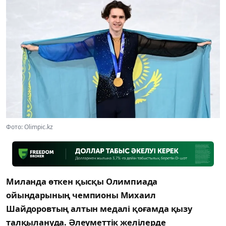
Фото: Olimpic.kz
Миланда өткен қысқы Олимпиада
ойындарының чемпионы Михаил
Шайдоровтың алтын медалі қоғамда қызу
талқылануда. Әлеуметтік желілерде