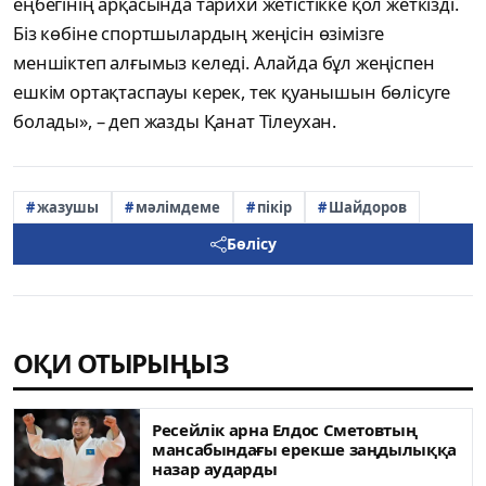
еңбегінің арқасында тарихи жетістікке қол жеткізді.
Біз көбіне спортшылардың жеңісін өзімізге
меншіктеп алғымыз келеді. Алайда бұл жеңіспен
ешкім ортақтаспауы керек, тек қуанышын бөлісуге
болады», – деп жазды Қанат Тілеухан.
жазушы
мәлімдеме
пікір
Шайдоров
Бөлісу
ОҚИ ОТЫРЫҢЫЗ
Ресейлік арна Елдос Сметовтың
мансабындағы ерекше заңдылыққа
назар аударды