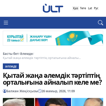
Қаз
Төте
Lat
Рус
Басты бет
/
Әлемде
/
Қытай жаңа әлемдік тәртіптің орталығына айналы...
ӘЛЕМДЕ
Қытай жаңа әлемдік тәртіптің
орталығына айналып келе ме?
Балжан Жеңісқызы
26 мамыр, 2026, 11:09