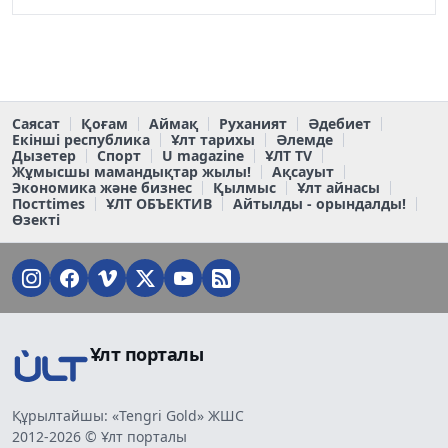
Саясат
Қоғам
Аймақ
Руханият
Әдебиет
Екінші республика
Ұлт тарихы
Әлемде
Дызетер
Спорт
U magazine
ҰЛТ TV
Жұмысшы мамандықтар жылы!
Ақсауыт
Экономика және бизнес
Қылмыс
Ұлт айнасы
Постtimes
ҰЛТ ОБЪЕКТИВ
Айтылды - орындалды!
Өзекті
Ұлт порталы
Құрылтайшы: «Tengri Gold» ЖШС
2012-2026 © Ұлт порталы