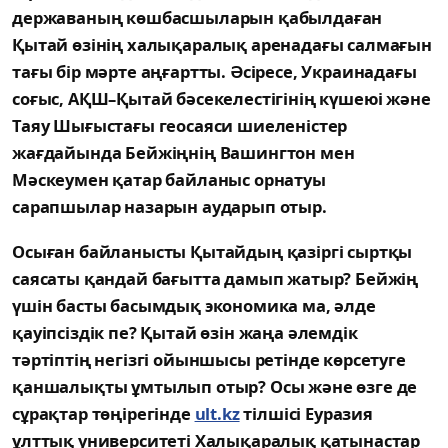
державаның көшбасшыларын қабылдаған
Қытай өзінің халықаралық аренадағы салмағын
тағы бір мәрте аңғартты. Әсіресе, Украинадағы
соғыс, АҚШ–Қытай бәсекелестігінің күшеюі және
Таяу Шығыстағы геосаяси шиеленістер
жағдайында Бейжіңнің Вашингтон мен
Мәскеумен қатар байланыс орнатуы
сарапшылар назарын аударып отыр.
Осыған байланысты Қытайдың қазіргі сыртқы
саясаты қандай бағытта дамып жатыр? Бейжің
үшін басты басымдық экономика ма, әлде
қауіпсіздік пе? Қытай өзін жаңа әлемдік
тәртіптің негізгі ойыншысы ретінде көрсетуге
қаншалықты ұмтылып отыр? Осы және өзге де
сұрақтар төңірегінде
ult.kz
тілшісі Еуразия
ұлттық университеті Халықаралық қатынастар