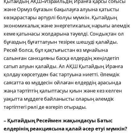
Қытайдың АҚШ
–
Израильдің Иранға қарсы соғысы
және Ормуз бұғазын бақылауға алуына қатысты
көзқарастары әртүрлі болуы мүмкін. Қытайдың
экономикалық және энергетикалық нарығы әлемдік
кеме қатынасы жолдарына тәуелді. Сондықтан ол
бұғаздың бұғатталуын тезірек шешуді қалайды.
Ресей болса, бұл қақтығыстан өз мұнайына
салынған санкцияны басқа елдердің жеңілдетіп
сатып алуын қалайды. Ал АҚШ Қытайдың Иранға
қолдау көрсетуден бас тартуына ниетті. Әлемдік
саясатта өз мүддесін ойлаған елдердің арасында
жаңа тәртіптің қалыптасуы қиын және кез келген
уақытта мүддеге байланысты оларың әлемдік
тәртіптегі рөлі де өзгеріп отырады.
– Қытайдың Ресеймен жақындасуы Батыс
елдерінің реакциясына қалай әсер етуі мүмкін?