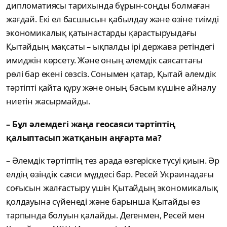
дипломатиясы тарихында бұрын-соңды болмаған
жағдай. Екі ел басшысын қабылдау және өзіне тиімді
экономикалық қатынастарды қарастыруыдағы
Қытайдың мақсаты
–
ықпалды ірі держава ретіндегі
имиджін көрсету. Және оның әлемдік саясаттағы
рөлі бар екені сөзсіз. Сонымен қатар, Қытай әлемдік
тәртіпті қайта құру және оның басым күшіне айналу
ниетін жасырмайды.
– Бұл әлемдегі жаңа геосаяси тәртіптің
қалыптасып жатқанын аңғарта ма?
– Әлемдік тәртіптің тез арада өзгеріске түсуі қиын. Әр
елдің өзіндік саяси мүддесі бар. Ресей Украинадағы
соғысын жалғастыру үшін Қытайдың экономикалық
қолдауына сүйенеді және барынша Қытайды өз
тарпында болуын қалайды. Дегенмен, Ресей мен