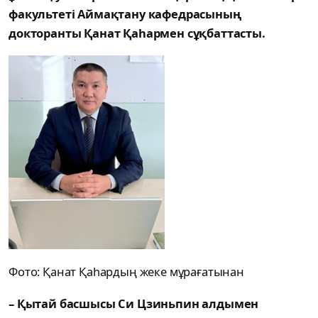
факультеті Аймақтану кафедрасының
докторанты Қанат Қаһармен сұқбаттасты.
Фото: Қанат Қаһардың жеке мұрағатынан
– Қытай басшысы Си Цзиньпин алдымен