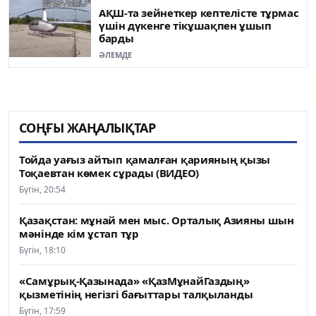
АҚШ-та зейнеткер кептелісте тұрмас
үшін дүкенге тікұшақпен ұшып
барды
ӘЛЕМДЕ
СОҢҒЫ ЖАҢАЛЫҚТАР
Тойда уағыз айтып қамалған қарияның қызы
Тоқаевтан көмек сұрады (ВИДЕО)
Бүгін, 20:54
Қазақстан: мұнай мен мыс. Орталық Азияны шын
мәнінде кім ұстап тұр
Бүгін, 18:10
«Самұрық-Қазынада» «ҚазМұнайГаздың»
қызметінің негізгі бағыттары талқыланды
Бүгін, 17:59