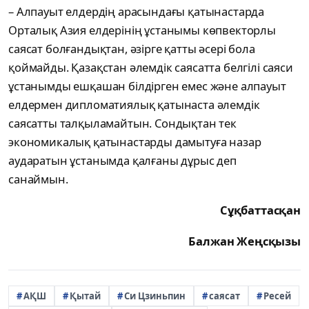
– Алпауыт елдердің арасындағы қатынастарда
Орталық Азия елдерінің ұстанымы көпвекторлы
саясат болғандықтан, әзірге қатты әсері бола
қоймайды. Қазақстан әлемдік саясатта белгілі саяси
ұстанымды ешқашан білдірген емес және алпауыт
елдермен дипломатиялық қатынаста әлемдік
саясатты талқыламайтын. Сондықтан тек
экономикалық қатынастарды дамытуға назар
аударатын ұстанымда қалғаны дұрыс деп
санаймын.
Сұқбаттасқан
Балжан Жеңсқызы
АҚШ
Қытай
Си Цзиньпин
саясат
Ресей