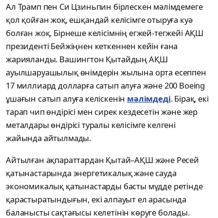
Ал Трамп пен Си Цзиньпин бірлескен мәлімдемеге
қол қойған жоқ, ешқандай келісімге отыруға куә
болған жоқ. Бірнеше келісімнің егжей-тегжейі АҚШ
президенті Бейжіңнен кеткеннен кейін ғана
жарияланды. Вашингтон Қытайдың АҚШ
ауылшаруашылық өнімдерін жылына орта есеппен
17 миллиард долларға сатып алуға және 200 Boeing
ұшағын сатып алуға келіскенін
мәлімдеді
. Бірақ, екі
тарап чип өндірісі мен сирек кездесетін және жер
металдары өндірісі туралы келісімге келгені
жайында айтылмады.
Айтылған ақпараттардан Қытай–АҚШ және Ресей
қатынастарында энергетикалық және сауда
экономикалық қатынастарды басты мүдде ретінде
қарастыратындығын, екі алпауыт ел арасында
баланысты сақтағысы келетінін көруге болады.