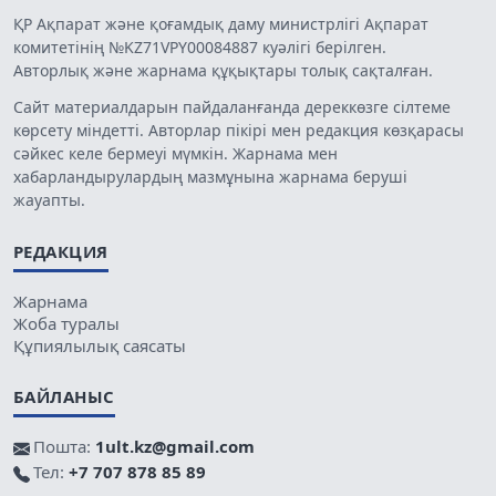
ҚР Ақпарат және қоғамдық даму министрлігі Ақпарат
комитетінің №KZ71VPY00084887 куәлігі берілген.
Авторлық және жарнама құқықтары толық сақталған.
Сайт материалдарын пайдаланғанда дереккөзге сілтеме
көрсету міндетті. Авторлар пікірі мен редакция көзқарасы
сәйкес келе бермеуі мүмкін. Жарнама мен
хабарландырулардың мазмұнына жарнама беруші
жауапты.
РЕДАКЦИЯ
Жарнама
Жоба туралы
Құпиялылық саясаты
БАЙЛАНЫС
Пошта:
1ult.kz@gmail.com
Тел:
+7 707 878 85 89