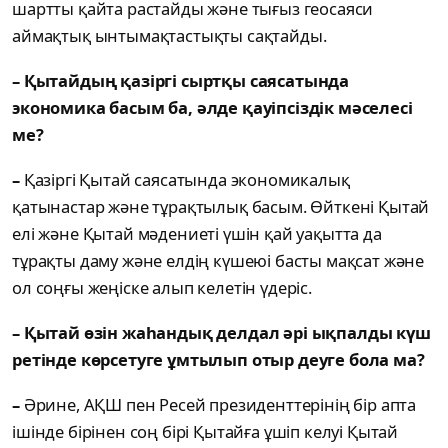
шартты қайта растайды және тығыз геосаяси
аймақтық ынтымақтастықты сақтайды.
– Қытайдың қазіргі сыртқы саясатында
экономика басым ба, әлде қауіпсіздік мәселесі
ме?
–
Қазіргі Қытай саясатында экономикалық
қатынастар және тұрақтылық басым. Өйткені Қытай
елі және Қытай мәдениеті үшін қай уақытта да
тұрақты даму және елдің күшеюі басты мақсат және
ол соңғы жеңіске алып келетін үдеріс.
– Қытай өзін жаһандық делдал әрі ықпалды күш
ретінде көрсетуге ұмтылып отыр деуге бола ма?
–
Әрине, АҚШ пен Ресей президенттерінің бір апта
ішінде бірінен соң бірі Қытайға ұшіп келуі Қытай