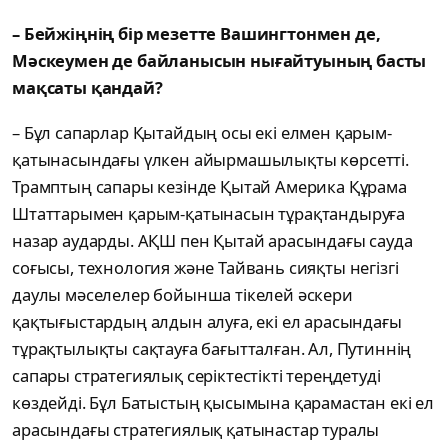
– Бейжіңнің бір мезетте Вашингтонмен де,
Мәскеумен де байланысын нығайтуының басты
мақсаты қандай?
– Бұл сапарлар Қытайдың осы екі елмен қарым-
қатынасындағы үлкен айырмашылықты көрсетті.
Трамптың сапары кезінде Қытай Америка Құрама
Штаттарымен қарым-қатынасын тұрақтандыруға
назар аударды. АҚШ пен Қытай арасындағы сауда
соғысы, технология және Тайвань сияқты негізгі
даулы мәселелер бойынша тікелей әскери
қақтығыстардың алдын алуға, екі ел арасындағы
тұрақтылықты сақтауға бағытталған. Ал, Путиннің
сапары стратегиялық серіктестікті тереңдетуді
көздейді. Бұл Батыстың қысымына қарамастан екі ел
арасындағы стратегиялық қатынастар туралы