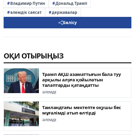
Владимир Путин
Дональд Трамп
әлемдік саясат
державалар
Бөлісу
ОҚИ ОТЫРЫҢЫЗ
Трамп АҚШ азаматтығын бала туу
арқылы алуға қойылатын
талаптарды қатаңдатты
ӘЛЕМДЕ
Таиландтағы мектепте оқушы бес
мұғалімді атып өлтірді
ӘЛЕМДЕ