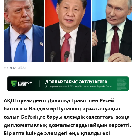
коллаж ult.kz
АҚШ президенті Дональд Трамп пен Ресей
басшысы Владимир Путиннің араға аз уақыт
салып Бейжіңге баруы әлемдік саясаттағы жаңа
дипломатиялық қозғалыстарды айқын көрсетті.
Бір апта ішінде әлемдегі ең ықпалды екі