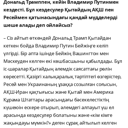
Дональд Трамппен, кейін Владимир Путинмен
кездесті. Бұл кездесулер Қытайдың АҚШ пен
Ресеймен қатынасындағы қандай мүдделерді
шеше алады деп ойлайсыз?
– Сіз айтып өткендей Дональд Трамп Қытайдан
кеткен бойда Владимир Путин Бейжіңге келіп
үлгірді. Бір апта ішінде Бейжің Вашингтон мен
Мәскеуден келген екі көшбасшыны қабылдады. Бұл
іс-шаралар Қытайдың әлемдік саясаттағы рөлін
көресетті. Қазіргі халықаралық тәртіптегі өзгерістер,
Ресей мен Украинаның ұзаққа созылған соғысын,
АҚШ-Иран қақтығысы және Қытай мен Америка
Құрама Штаттары арасындағы бәсекелестіктің
күшеюін ескере отырып, әлемдегі алпауыт үш ел
арасында кездесулер болатыны және «кім кімге
жақындауы мүмкін?» деген сұрақ айтылып келген