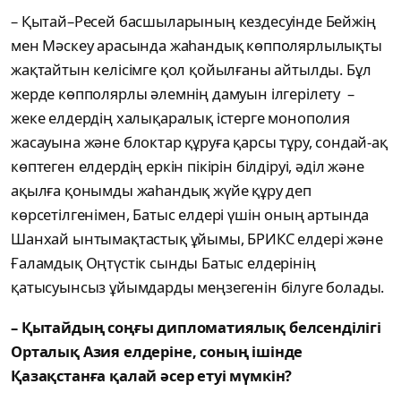
– Қытай–Ресей басшыларының кездесуінде Бейжің
мен Мәскеу арасында жаһандық көпполярлылықты
жақтайтын келісімге қол қойылғаны айтылды. Бұл
жерде көпполярлы әлемнің дамуын ілгерілету –
жеке елдердің халықаралық істерге монополия
жасауына және блоктар құруға қарсы тұру, сондай-ақ
көптеген елдердің еркін пікірін білдіруі, әділ және
ақылға қонымды жаһандық жүйе құру деп
көрсетілгенімен, Батыс елдері үшін оның артында
Шанхай ынтымақтастық ұйымы, БРИКС елдері және
Ғаламдық Оңтүстік сынды Батыс елдерінің
қатысуынсыз ұйымдарды меңзегенін білуге болады.
– Қытайдың соңғы дипломатиялық белсенділігі
Орталық Азия елдеріне, соның ішінде
Қазақстанға қалай әсер етуі мүмкін?