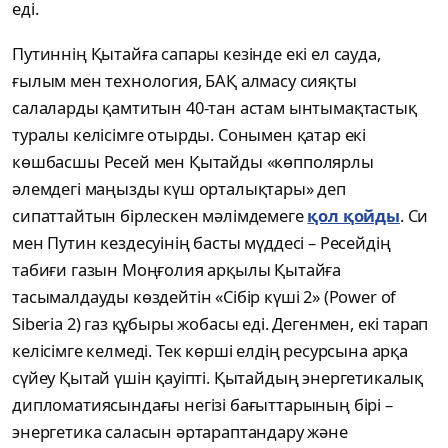
еді.
Путиннің Қытайға сапары кезінде екі ел сауда,
ғылым мен технология, БАҚ алмасу сияқты
салаларды қамтитын 40-тан астам ынтымақтастық
туралы келісімге отырды. Сонымен қатар екі
көшбасшы Ресей мен Қытайды «көпполярлы
әлемдегі маңызды күш орталықтары» деп
сипаттайтын бірлескен мәлімдемеге
қол қойды
. Си
мен Путин кездесуінің басты мүддесі – Ресейдің
табиғи газын Моңғолия арқылы Қытайға
тасымалдауды көздейтін «Сібір күші 2» (Power of
Siberia 2) газ құбыры жобасы еді. Дегенмен, екі тарап
келісімге келмеді. Тек көрші елдің ресурсына арқа
сүйеу Қытай үшін қауіпті. Қытайдың энергетикалық
дипломатиясындағы негізі бағыттарының бірі –
энергетика саласын әртараптандару және