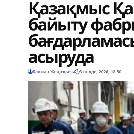
Қазақмыс Қа
байыту фабр
бағдарламас
асыруда
Балжан Жеңісқызы
3 шілде, 2026, 18:50