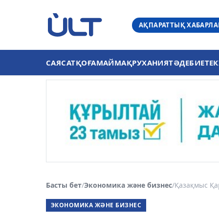
АҚПАРАТТЫҚ ХАБАРЛ
САЯСАТ
ҚОҒАМ
АЙМАҚ
РУХАНИЯТ
ӘДЕБИЕТ
ЕК
Басты бет
/
Экономика және бизнес
/
Қазақмыс Қа
ЭКОНОМИКА ЖӘНЕ БИЗНЕС