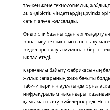
тау-кен және технологиялық жабдықт
ақ өндірістік міндеттердің қауіпсіз ә
сатып алуға жұмсалады.
Өндірістік базаны одан әрі жаңарту 
жаңа тиеу техникасын сатып алу мәсе
жедел орындауға мүмкіндік беріп, тех
ықпал етеді.
Қарағайлы байыту фабрикасының бал
жұмыс сапарының жеке бағыты болды
табиғи паркінің аумағында орналасқ
инфрақұрылым нысандары, қазандық,
қамтамасыз ету жүйелері кіреді. Ны
инженерлік желілердің техникалық ж