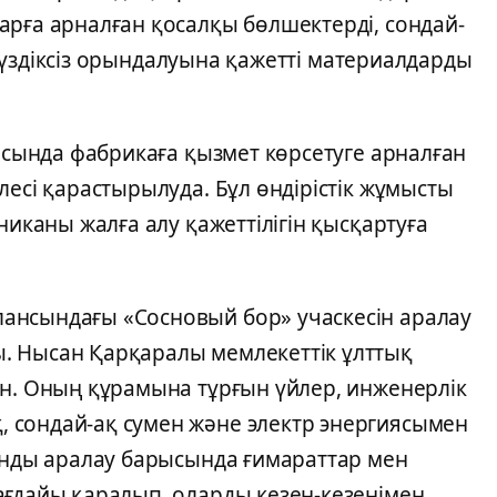
арға арналған қосалқы бөлшектерді, сондай-
рі үздіксіз орындалуына қажетті материалдарды
аясында фабрикаға қызмет көрсетуге арналған
лесі қарастырылуда. Бұл өндірістік жұмысты
никаны жалға алу қажеттілігін қысқартуға
ансындағы «Сосновый бор» учаскесін аралау
. Нысан Қарқаралы мемлекеттік ұлттық
ан. Оның құрамына тұрғын үйлер, инженерлік
 сондай-ақ сумен және электр энергиясымен
санды аралау барысында ғимараттар мен
ағдайы қаралып, оларды кезең-кезеңімен