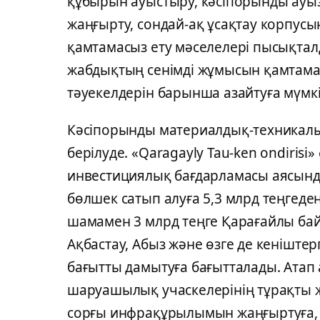
құбырын ауыстыру, кәсіпорынды ауыз
жаңғырту, сондай-ақ ұсақтау корпус
қамтамасыз ету мәселелері пысықтал
жабдықтың сенімді жұмысын қамтамас
тәуекелдерін барынша азайтуға мүмкін
Кәсіпорынды материалдық-техникалы
берілуде. «Qaragayly Tau-ken ondiris
инвестициялық бағдарламасы аясынд
бөлшек сатып алуға 5,3 млрд теңгед
шамамен 3 млрд теңге Қарағайлы бай
Ақбастау, Абыз және өзге де кеніштерг
бағытты дамытуға бағытталады. Атап а
шаруашылық учаскелерінің тұрақты 
сорғы инфрақұрылымын жаңғыртуға, 