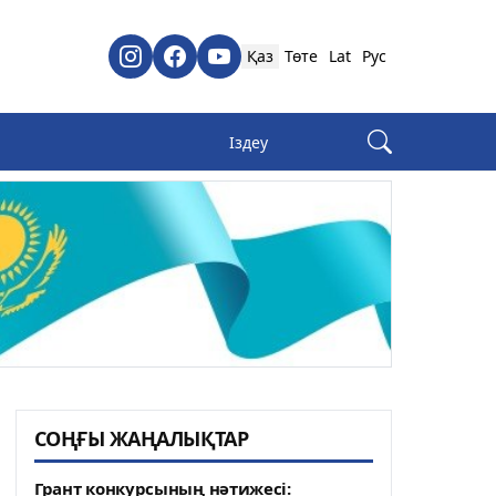
Қаз
Төте
Lat
Рус
СОҢҒЫ ЖАҢАЛЫҚТАР
Грант конкурсының нәтижесі: