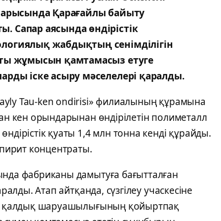
барысында Қарағайлы байыту
 Сапар аясында өндірістік
логиялық жабдықтың сенімділігін
қты жұмысын қамтамасыз етуге
рды іске асыру мәселелері қаралды.
yly Tau-ken ondirisi» филиалының құрамына
ған кен орындарынан өндірілетін полиметалл
ндірістік қуаты 1,4 млн тонна кенді құрайды.
 пирит концентраты.
ында фабриканы дамытуға бағытталған
аралды. Атап айтқанда, сүзгілеу учаскесіне
ту, қалдық шаруашылығының қойыртпақ