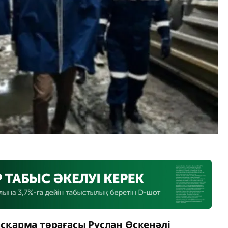
қарма төрағасы Руслан Өскенәлі