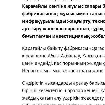
Қарағайлы кентіне жұмыс сапары 
фабрикасының жұмысымен танысты.
инфрақұрылымды жаңғырту, техно
арттыру және кәсіпорынның тұра
бағытталған инвестициялық жобала
Қарағайлы байыту фабрикасы «Qaraga
кіреді және Абыз, Ақбастау, Қажықон
кенін өңдейді. Кәсіпорынның жылдық ө
Негізгі өнімі – мыс концентраты және
Өндірістік нысандарды аралау барыс
бірінші кезектегі іс-шаралар кешені қ
жабдық сатып алу үдерісін жеделде