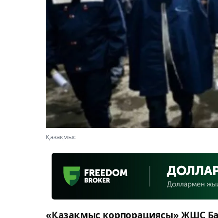
Қазақмыс
«Қазақмыс корпорациясы» ЖШС Бас