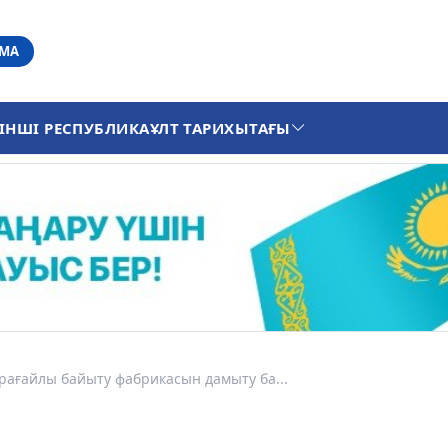
АМА
ІНШІ РЕСПУБЛИКА
ҰЛТ ТАРИХЫ
ТАҒЫ
рағайлы байыту фабрикасын дамыту ба...