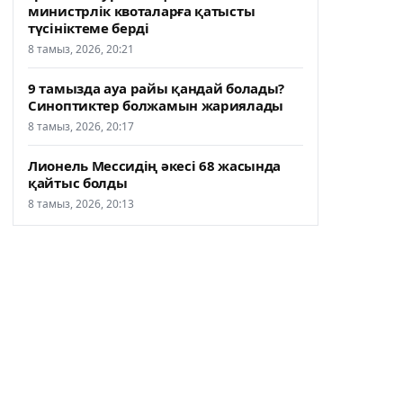
министрлік квоталарға қатысты
түсініктеме берді
8 тамыз, 2026, 20:21
9 тамызда ауа райы қандай болады?
Синоптиктер болжамын жариялады
8 тамыз, 2026, 20:17
Лионель Мессидің әкесі 68 жасында
қайтыс болды
8 тамыз, 2026, 20:13