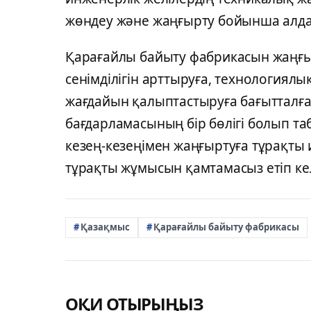
жөндеу және жаңғырту бойынша алд
Қарағайлы байыту фабрикасын жаңғыр
сенімділігін арттыруға, технологиял
жағдайын қалыптастыруға бағытталға
бағдарламасының бір бөлігі болып та
кезең-кезеңімен жаңғыртуға тұрақты 
тұрақты жұмысын қамтамасыз етіп кел
Қазақмыс
Қарағайлы байыту фабрикасы
ОҚИ ОТЫРЫҢЫЗ