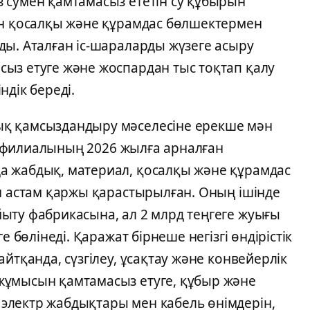
 сумен қамтамасыз ететін су құбырын
ын қосалқы және құрамдас бөлшектермен
ды. Аталған іс-шараларды жүзеге асыру
ыз етуге және жоспардан тыс тоқтап қалу
дік береді.
қ қамсыздандыру мәселесіне ерекше мән
i» филиалының 2026 жылға арналған
а жабдық, материал, қосалқы және құрамдас
ен астам қаржы қарастырылған. Оның ішінде
ыту фабрикасына, ал 2 млрд теңгеге жуығы
е бөлінеді. Қаражат бірнеше негізгі өндірістік
йтқанда, сүзгілеу, ұсақтау және конвейерлік
жұмысын қамтамасыз етуге, құбыр және
электр жабдықтары мен кабель өнімдерін,