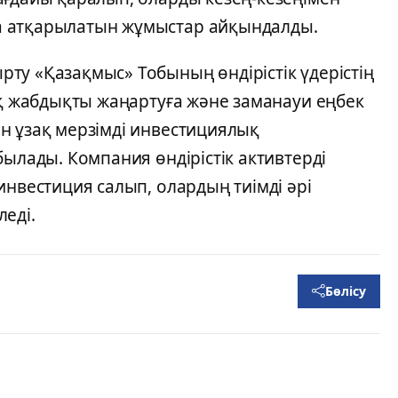
а атқарылатын жұмыстар айқындалды.
ту «Қазақмыс» Тобының өндірістік үдерістің
ық жабдықты жаңартуға және заманауи еңбек
н ұзақ мерзімді инвестициялық
былады. Компания өндірістік активтерді
инвестиция салып, олардың тиімді әрі
еді.
Бөлісу