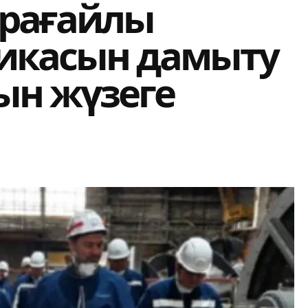
рағайлы
икасын дамыту
ын жүзеге