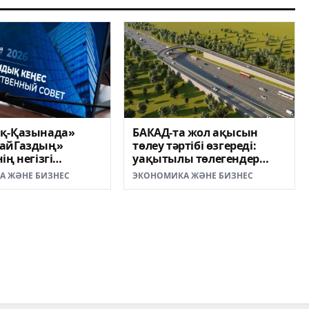
қ-Қазынада»
БАКАД-та жол ақысын
айГаздың»
төлеу тәртібі өзгереді:
ің негізгі
уақытылы төлегендер
ры талқыланды
үшін тариф бұрынғыдай
А ЖӘНЕ БИЗНЕС
ЭКОНОМИКА ЖӘНЕ БИЗНЕС
қалады