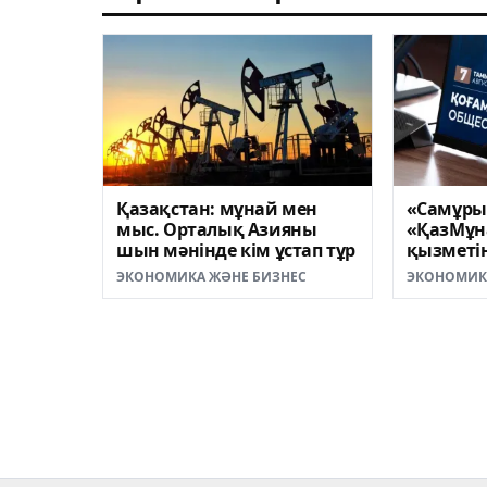
Қазақстан: мұнай мен
«Самұры
мыс. Орталық Азияны
«ҚазМұн
шын мәнінде кім ұстап тұр
қызметін
бағытта
ЭКОНОМИКА ЖӘНЕ БИЗНЕС
ЭКОНОМИК