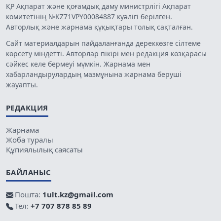
ҚР Ақпарат және қоғамдық даму министрлігі Ақпарат
комитетінің №KZ71VPY00084887 куәлігі берілген.
Авторлық және жарнама құқықтары толық сақталған.
Сайт материалдарын пайдаланғанда дереккөзге сілтеме
көрсету міндетті. Авторлар пікірі мен редакция көзқарасы
сәйкес келе бермеуі мүмкін. Жарнама мен
хабарландырулардың мазмұнына жарнама беруші
жауапты.
РЕДАКЦИЯ
Жарнама
Жоба туралы
Құпиялылық саясаты
БАЙЛАНЫС
Пошта:
1ult.kz@gmail.com
Тел:
+7 707 878 85 89