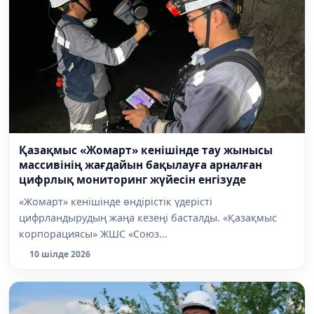
Қазақмыс «Жомарт» кенішінде тау жынысы
массивінің жағдайын бақылауға арналған
цифрлық мониторинг жүйесін енгізуде
«Жомарт» кенішінде өндірістік үдерісті
цифрландырудың жаңа кезеңі басталды. «Қазақмыс
корпорациясы» ЖШС «Союз...
10 шілде 2026