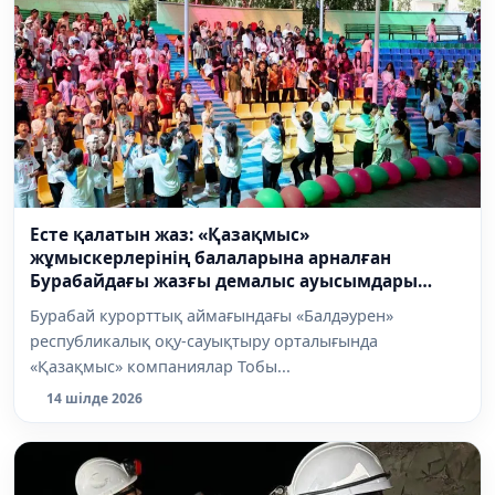
Есте қалатын жаз: «Қазақмыс»
жұмыскерлерінің балаларына арналған
Бурабайдағы жазғы демалыс ауысымдары
аяқталды
Бурабай курорттық аймағындағы «Балдәурен»
республикалық оқу-сауықтыру орталығында
«Қазақмыс» компаниялар Тобы...
14 шілде 2026