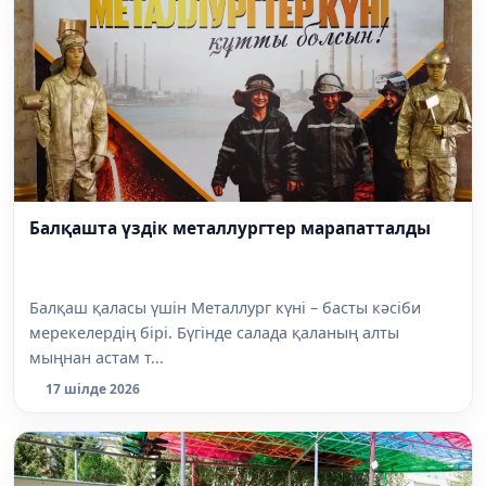
Балқашта үздік металлургтер марапатталды
Балқаш қаласы үшін Металлург күні – басты кәсіби
мерекелердің бірі. Бүгінде салада қаланың алты
мыңнан астам т...
17 шілде 2026