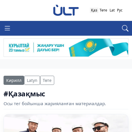
Қаз
Төте
Lat
Рус
Кирилл
Latyn
Төте
#Қазақмыс
Осы тег бойынша жарияланған материалдар.