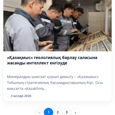
«Қазақмыс» геологиялық барлау саласына
жасанды интеллект енгізуде
Минералдық-шикізат қорын дамыту – «Қазақмыс»
Тобының стратегиялық басымдықтарының бірі. Осы
мақсатта «Kazakhmy...
3 шілде 2026
‹
1
2
3
›