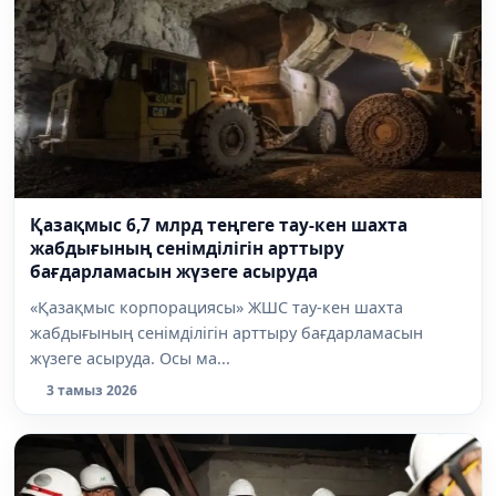
Қазақмыс 6,7 млрд теңгеге тау-кен шахта
жабдығының сенімділігін арттыру
бағдарламасын жүзеге асыруда
«Қазақмыс корпорациясы» ЖШС тау-кен шахта
жабдығының сенімділігін арттыру бағдарламасын
жүзеге асыруда. Осы ма...
3 тамыз 2026