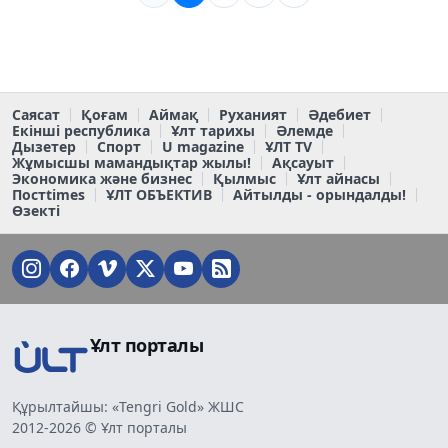
Саясат
Қоғам
Аймақ
Руханият
Әдебиет
Екінші республика
Ұлт тарихы
Әлемде
Дызетер
Спорт
U magazine
ҰЛТ TV
Жұмысшы мамандықтар жылы!
Ақсауыт
Экономика және бизнес
Қылмыс
Ұлт айнасы
Постtimes
ҰЛТ ОБЪЕКТИВ
Айтылды - орындалды!
Өзекті
Ұлт порталы
Құрылтайшы: «Tengri Gold» ЖШС
2012-2026 © Ұлт порталы