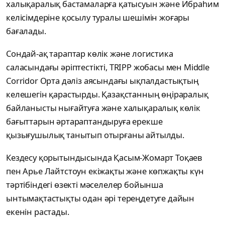
халықаралық бастамаларға қатысуын және Ибраһим
келісімдеріне қосылу туралы шешімін жоғары
бағалады.
Сондай-ақ тараптар көлік және логистика
саласындағы әріптестікті, TRIPP жобасы мен Middle
Corridor Орта дәліз аясындағы ықпалдастықтың
келешегін қарастырды. Қазақстанның өңіраралық
байланысты нығайтуға және халықаралық көлік
бағыттарын әртараптандыруға ерекше
қызығушылық танытып отырғаны айтылды.
Кездесу қорытындысында Қасым-Жомарт Тоқаев
пен Арье Лайтстоун екіжақты және көпжақты күн
тәртібіндегі өзекті мәселелер бойынша
ынтымақтастықты одан әрі тереңдетуге дайын
екенін растады.