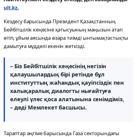
ult.kz.
Кездесу барысында Президент Қазақстанның
Бейбітшілік кеңесіне қатысуының маңызын атап
өтіп, ұйым аясында өзара тиімді ынтымақтастықты
дамытуға мүдделі екенін жеткізді.
– Біз Бейбітшілік кеңесінің негізін
қалаушылардың бірі ретінде бұл
институттың жаһандық қауіпсіздік пен
халықаралық диалогты нығайтуға
елеулі үлес қоса алатынына сенімдіміз,
– деді Мемлекет басшысы.
Тараптар әңгіме барысында Газа секторындағы