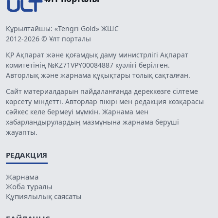
Құрылтайшы: «Tengri Gold» ЖШС
2012-2026 © Ұлт порталы
ҚР Ақпарат және қоғамдық даму министрлігі Ақпарат
комитетінің №KZ71VPY00084887 куәлігі берілген.
Авторлық және жарнама құқықтары толық сақталған.
Сайт материалдарын пайдаланғанда дереккөзге сілтеме
көрсету міндетті. Авторлар пікірі мен редакция көзқарасы
сәйкес келе бермеуі мүмкін. Жарнама мен
хабарландырулардың мазмұнына жарнама беруші
жауапты.
РЕДАКЦИЯ
Жарнама
Жоба туралы
Құпиялылық саясаты