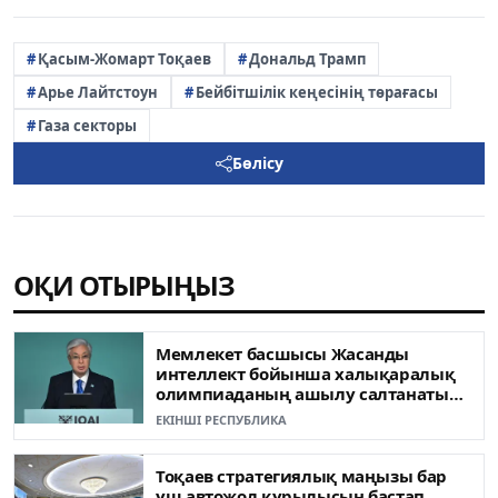
Қасым-Жомарт Тоқаев
Дональд Трамп
Арье Лайтстоун
Бейбітшілік кеңесінің төрағасы
Газа секторы
Бөлісу
ОҚИ ОТЫРЫҢЫЗ
Мемлекет басшысы Жасанды
интеллект бойынша халықаралық
олимпиаданың ашылу салтанатына
қатысты
ЕКІНШІ РЕСПУБЛИКА
Тоқаев стратегиялық маңызы бар
үш автожол құрылысын бастап