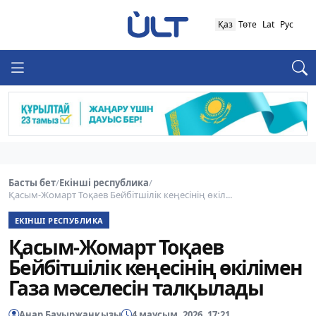
Қаз
Төте
Lat
Рус
Басты бет
/
Екінші республика
/
Қасым-Жомарт Тоқаев Бейбітшілік кеңесінің өкіл...
ЕКІНШІ РЕСПУБЛИКА
Қасым-Жомарт Тоқаев
Бейбітшілік кеңесінің өкілімен
Газа мәселесін талқылады
Анар Бауыржанқызы
4 маусым, 2026, 17:21