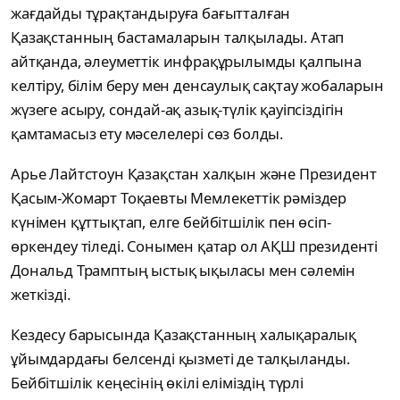
жағдайды тұрақтандыруға бағытталған
Қазақстанның бастамаларын талқылады. Атап
айтқанда, әлеуметтік инфрақұрылымды қалпына
келтіру, білім беру мен денсаулық сақтау жобаларын
жүзеге асыру, сондай-ақ азық-түлік қауіпсіздігін
қамтамасыз ету мәселелері сөз болды.
Арье Лайтстоун Қазақстан халқын және Президент
Қасым-Жомарт Тоқаевты Мемлекеттік рәміздер
күнімен құттықтап, елге бейбітшілік пен өсіп-
өркендеу тіледі. Сонымен қатар ол АҚШ президенті
Дональд Трамптың ыстық ықыласы мен сәлемін
жеткізді.
Кездесу барысында Қазақстанның халықаралық
ұйымдардағы белсенді қызметі де талқыланды.
Бейбітшілік кеңесінің өкілі еліміздің түрлі