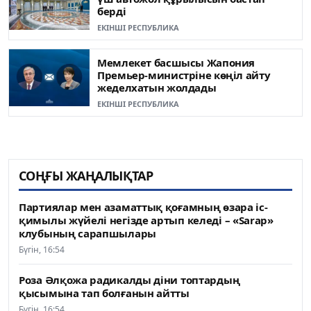
берді
ЕКІНШІ РЕСПУБЛИКА
Мемлекет басшысы Жапония
Премьер-министріне көңіл айту
жеделхатын жолдады
ЕКІНШІ РЕСПУБЛИКА
СОҢҒЫ ЖАҢАЛЫҚТАР
Партиялар мен азаматтық қоғамның өзара іс-
қимылы жүйелі негізде артып келеді – «Sarap»
клубының сарапшылары
Бүгін, 16:54
Роза Әлқожа радикалды діни топтардың
қысымына тап болғанын айтты
Бүгін, 16:54