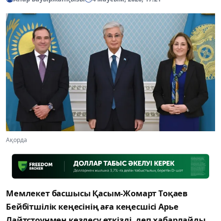
Ақорда
Мемлекет басшысы Қасым-Жомарт Тоқаев
Бейбітшілік кеңесінің аға кеңесшісі Арье
Лайтстоунмен кездесу өткізді, деп хабарлайды