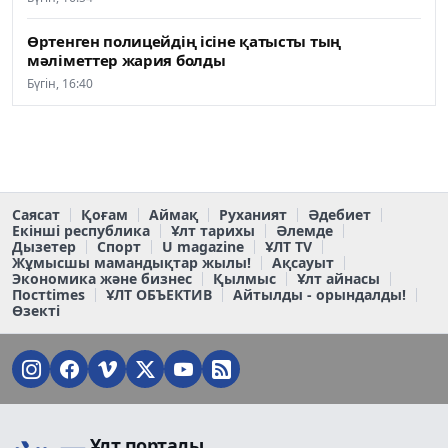
Өртенген полицейдің ісіне қатысты тың
мәліметтер жария болды
Бүгін, 16:40
Саясат
Қоғам
Аймақ
Руханият
Әдебиет
Екінші республика
Ұлт тарихы
Әлемде
Дызетер
Спорт
U magazine
ҰЛТ TV
Жұмысшы мамандықтар жылы!
Ақсауыт
Экономика және бизнес
Қылмыс
Ұлт айнасы
Постtimes
ҰЛТ ОБЪЕКТИВ
Айтылды - орындалды!
Өзекті
Ұлт порталы