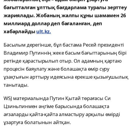
бағытталған ұлттық бағдарлама туралы зерттеу
жариялады. Жобаның жалпы құны шамамен 26
миллиард доллар деп бағаланған, деп
хабарлайды
ult.kz.
Басылым дерегінше, бұл бастама Ресей президенті
Владимир Путиннің жеке басым бағыттарының бірі
ретінде қарастырылып отыр. Ол адамның қартаю
процесін баяулату және болашақта өмір сүру
ұзақтығын арттыру идеясына ерекше қызығушылық
танытады.
WSJ материалында Путин Қытай төрағасы Си
Цзиньпинмен әңгіме барысында болашақта
ағзаларды қайта-қайта алмастыру арқылы өмірді
ұзартуға болатынын айтқан.