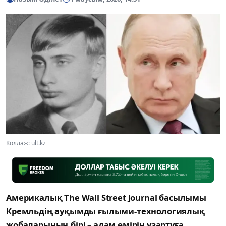
Коллаж: ult.kz
Америкалық The Wall Street Journal басылымы
Кремльдің ауқымды ғылыми-технологиялық
жобаларының бірі – адам өмірін ұзартуға