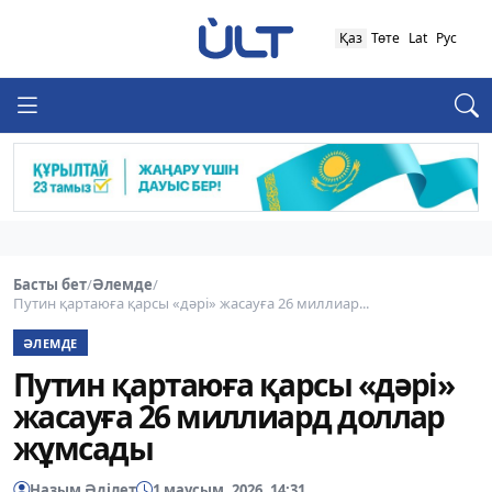
Қаз
Төте
Lat
Рус
Басты бет
/
Әлемде
/
Путин қартаюға қарсы «дәрі» жасауға 26 миллиар...
ӘЛЕМДЕ
Путин қартаюға қарсы «дәрі»
жасауға 26 миллиард доллар
жұмсады
Назым Әділет
1 маусым, 2026, 14:31