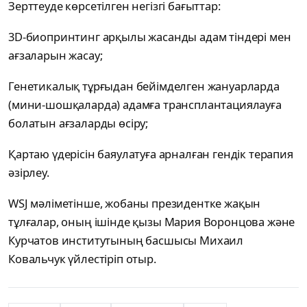
Зерттеуде көрсетілген негізгі бағыттар:
3D-биопринтинг арқылы жасанды адам тіндері мен
ағзаларын жасау;
Генетикалық тұрғыдан бейімделген жануарларда
(мини-шошқаларда) адамға трансплантациялауға
болатын ағзаларды өсіру;
Қартаю үдерісін баяулатуға арналған гендік терапия
әзірлеу.
WSJ мәліметінше, жобаны президентке жақын
тұлғалар, оның ішінде қызы Мария Воронцова және
Курчатов институтының басшысы Михаил
Ковальчук үйлестіріп отыр.