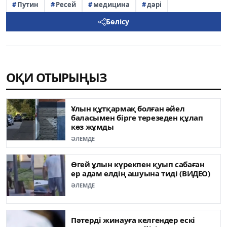
Путин
Ресей
медицина
дәрі
Бөлісу
ОҚИ ОТЫРЫҢЫЗ
Ұлын құтқармақ болған әйел
баласымен бірге терезеден құлап
көз жұмды
ӘЛЕМДЕ
Өгей ұлын күрекпен қуып сабаған
ер адам елдің ашуына тиді (ВИДЕО)
ӘЛЕМДЕ
Пәтерді жинауға келгендер ескі