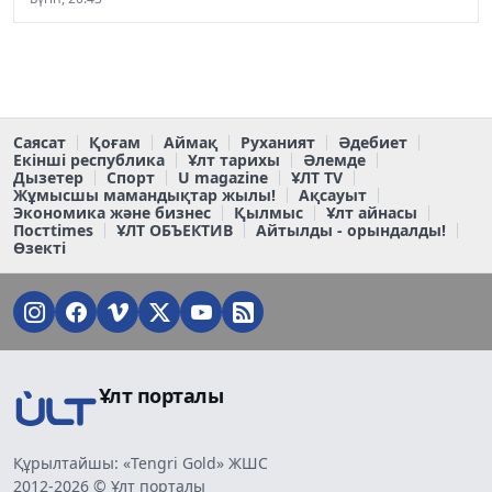
Саясат
Қоғам
Аймақ
Руханият
Әдебиет
Екінші республика
Ұлт тарихы
Әлемде
Дызетер
Спорт
U magazine
ҰЛТ TV
Жұмысшы мамандықтар жылы!
Ақсауыт
Экономика және бизнес
Қылмыс
Ұлт айнасы
Постtimes
ҰЛТ ОБЪЕКТИВ
Айтылды - орындалды!
Өзекті
Ұлт порталы
Құрылтайшы: «Tengri Gold» ЖШС
2012-2026 © Ұлт порталы