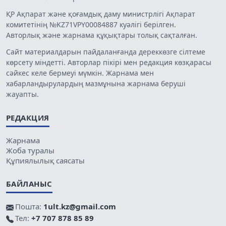
ҚР Ақпарат және қоғамдық даму министрлігі Ақпарат
комитетінің №KZ71VPY00084887 куәлігі берілген.
Авторлық және жарнама құқықтары толық сақталған.
Сайт материалдарын пайдаланғанда дереккөзге сілтеме
көрсету міндетті. Авторлар пікірі мен редакция көзқарасы
сәйкес келе бермеуі мүмкін. Жарнама мен
хабарландырулардың мазмұнына жарнама беруші
жауапты.
РЕДАКЦИЯ
Жарнама
Жоба туралы
Құпиялылық саясаты
БАЙЛАНЫС
Пошта:
1ult.kz@gmail.com
Тел:
+7 707 878 85 89