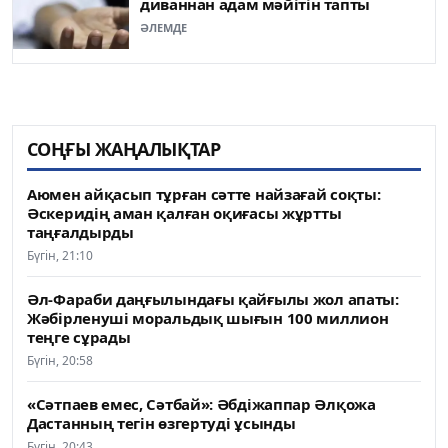
диваннан адам мәйітін тапты
ӘЛЕМДЕ
СОҢҒЫ ЖАҢАЛЫҚТАР
Аюмен айқасып тұрған сәтте найзағай соқты:
Әскеридің аман қалған оқиғасы жұртты
таңғалдырды
Бүгін, 21:10
Әл-Фараби даңғылындағы қайғылы жол апаты:
Жәбірленуші моральдық шығын 100 миллион
теңге сұрады
Бүгін, 20:58
«Сәтпаев емес, Сәтбай»: Әбдіжаппар Әлқожа
Дастанның тегін өзгертуді ұсынды
Бүгін, 20:43