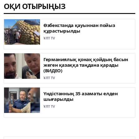
ОҚИ ОТЫРЫҢЫЗ
Өзбекстанда қауыннан пойыз
құрастырылды
ҰЛТ TV
Германиялық қонақ қойдың басын
жеген қазаққа таңдана қарады
(ВИДЕО)
ҰЛТ TV
Үндістанның 35 азаматы елден
шығарылды
ҰЛТ TV