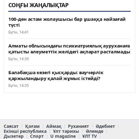
СОҢҒЫ ЖАҢАЛЫҚТАР
100-ден астам жолаушысы бар ұшаққа найзағай
түсті
Бүгін, 14:41
Алматы облысындағы психиатриялық ауруханаға
қатысты әлеуметтік желідегі ақпарат расталмады
Бүгін, 14:39
Балабақша кезегі қысқарды: ваучерлік
қаржыландыру қалай жұмыс істейді?
Бүгін, 14:35
Саясат
Қоғам
Аймақ
Руханият
Әдебиет
Екінші республика
Ұлт тарихы
Әлемде
Дызетер
Спорт
U magazine
ҰЛТ TV