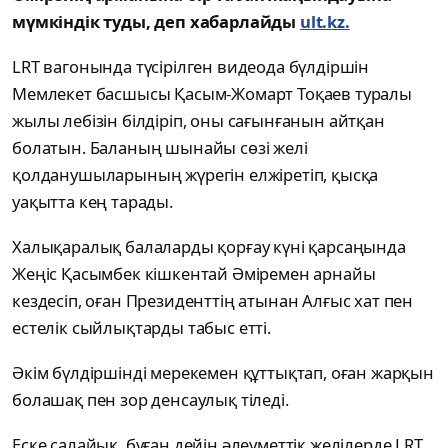
мүмкіндік туды, деп хабарлайды
ult.kz.
LRT вагонында түсірілген видеода бүлдіршін
Мемлекет басшысы Қасым-Жомарт Тоқаев туралы
жылы лебізін білдіріп, оны сағынғанын айтқан
болатын. Баланың шынайы сөзі желі
қолданушыларының жүрегін елжіретіп, қысқа
уақытта кең тарады.
Халықаралық балаларды қорғау күні қарсаңында
Жеңіс Қасымбек кішкентай Әміремен арнайы
кездесіп, оған Президенттің атынан Алғыс хат пен
естелік сыйлықтарды табыс етті.
Әкім бүлдіршінді мерекемен құттықтап, оған жарқын
болашақ пен зор денсаулық тіледі.
Еске салайық, бұған дейін әлеуметтік желілерде LRT