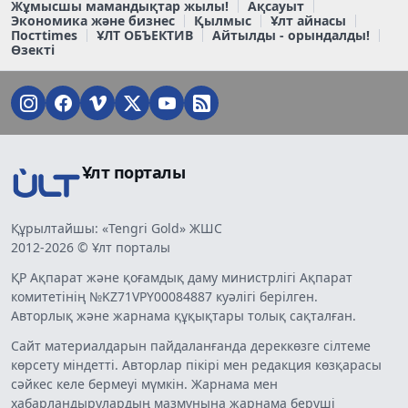
Жұмысшы мамандықтар жылы!
Ақсауыт
Экономика және бизнес
Қылмыс
Ұлт айнасы
Постtimes
ҰЛТ ОБЪЕКТИВ
Айтылды - орындалды!
Өзекті
Ұлт порталы
Құрылтайшы: «Tengri Gold» ЖШС
2012-2026 © Ұлт порталы
ҚР Ақпарат және қоғамдық даму министрлігі Ақпарат
комитетінің №KZ71VPY00084887 куәлігі берілген.
Авторлық және жарнама құқықтары толық сақталған.
Сайт материалдарын пайдаланғанда дереккөзге сілтеме
көрсету міндетті. Авторлар пікірі мен редакция көзқарасы
сәйкес келе бермеуі мүмкін. Жарнама мен
хабарландырулардың мазмұнына жарнама беруші