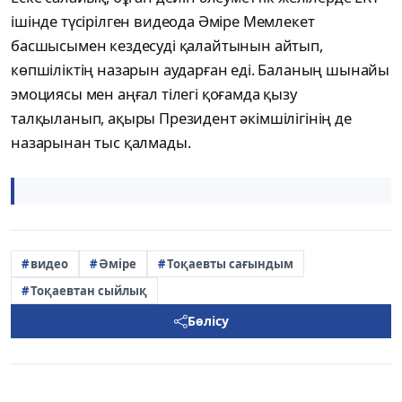
ішінде түсірілген видеода Әміре Мемлекет
басшысымен кездесуді қалайтынын айтып,
көпшіліктің назарын аударған еді. Баланың шынайы
эмоциясы мен аңғал тілегі қоғамда қызу
талқыланып, ақыры Президент әкімшілігінің де
назарынан тыс қалмады.
видео
Әміре
Тоқаевты сағындым
Тоқаевтан сыйлық
Бөлісу