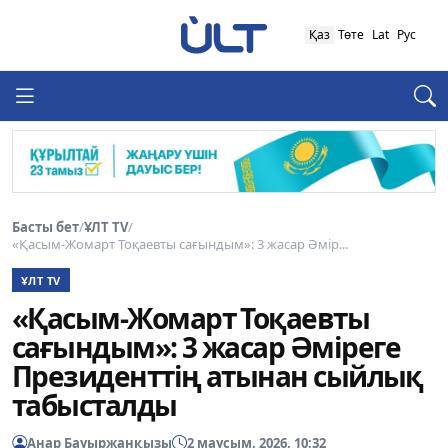
Қаз
Төте
Lat
Рус
Басты бет
/
ҰЛТ TV
/
«Қасым-Жомарт Тоқаевты сағындым»: 3 жасар Әмір...
ҰЛТ TV
«Қасым-Жомарт Тоқаевты
сағындым»: 3 жасар Әміреге
Президенттің атынан сыйлық
табысталды
Анар Бауыржанқызы
2 маусым, 2026, 10:32