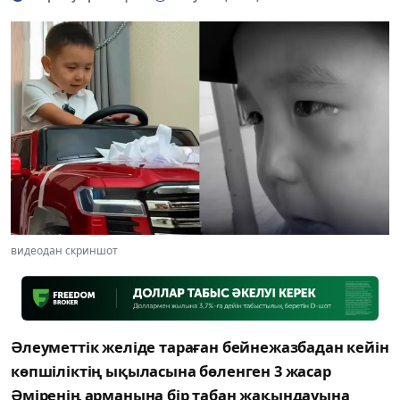
видеодан скриншот
Әлеуметтік желіде тараған бейнежазбадан кейін
көпшіліктің ықыласына бөленген 3 жасар
Әміренің арманына бір табан жақындауына