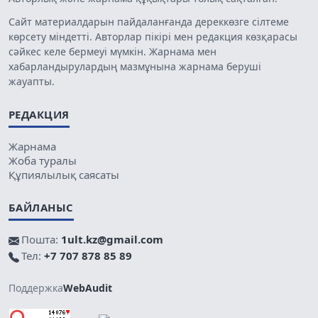
Сайт материалдарын пайдаланғанда дереккөзге сілтеме
көрсету міндетті. Авторлар пікірі мен редакция көзқарасы
сәйкес келе бермеуі мүмкін. Жарнама мен
хабарландырулардың мазмұнына жарнама беруші
жауапты.
РЕДАКЦИЯ
Жарнама
Жоба туралы
Құпиялылық саясаты
БАЙЛАНЫС
Пошта:
1ult.kz@gmail.com
Тел:
+7 707 878 85 89
Поддержка
WebAudit