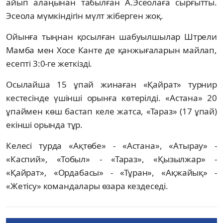
айып алаңынан табылған А.Эсеолаға сырғытты.
Эсеола мүмкіндігін мүлт жіберген жоқ.
Ойынға тыңнан қосылған шабуылшылар Штрели
Мамба мен Хосе Канте де қанжығаларын майлап,
есепті 3:0-ге жеткізді.
Осылайша 15 ұпай жинаған «Қайрат» турнир
кестесінде үшінші орынға көтерілді. «Астана» 20
ұпаймен көш бастап келе жатса, «Тараз» (17 ұпай)
екінші орында тұр.
Келесі турда «Ақтөбе» - «Астана», «Атырау» -
«Каспий», «Тобыл» - «Тараз», «Қызылжар» -
«Қайрат», «Ордабасы» - «Тұран», «Ақжайық» -
«Жетісу» командалары өзара кездеседі.