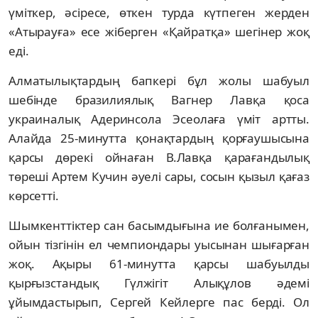
үміткер, әсіресе, өткен турда күтпеген жерден
«Атырауға» есе жіберген «Қайратқа» шегінер жоқ
еді.
Алматылықтардың бапкері бұл жолы шабуыл
шебінде бразилиялық Вагнер Лавқа қоса
украиналық Адеринсола Эсеолаға үміт артты.
Алайда 25-минутта қонақтардың қорғаушысына
қарсы дөрекі ойнаған В.Лавқа қарағандылық
төреші Артем Кучин әуелі сары, сосын қызыл қағаз
көрсетті.
Шымкенттіктер сан басымдығына ие болғанымен,
ойын тізгінін ел чемпиондары уысынан шығарған
жоқ. Ақыры 61-минутта қарсы шабуылды
қырғызстандық Гүлжігіт Алықұлов әдемі
ұйымдастырып, Сергей Кейлерге пас берді. Ол