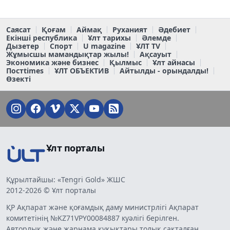
Саясат
Қоғам
Аймақ
Руханият
Әдебиет
Екінші республика
Ұлт тарихы
Әлемде
Дызетер
Спорт
U magazine
ҰЛТ TV
Жұмысшы мамандықтар жылы!
Ақсауыт
Экономика және бизнес
Қылмыс
Ұлт айнасы
Постtimes
ҰЛТ ОБЪЕКТИВ
Айтылды - орындалды!
Өзекті
Ұлт порталы
Құрылтайшы: «Tengri Gold» ЖШС
2012-2026 © Ұлт порталы
ҚР Ақпарат және қоғамдық даму министрлігі Ақпарат
комитетінің №KZ71VPY00084887 куәлігі берілген.
Авторлық және жарнама құқықтары толық сақталған.