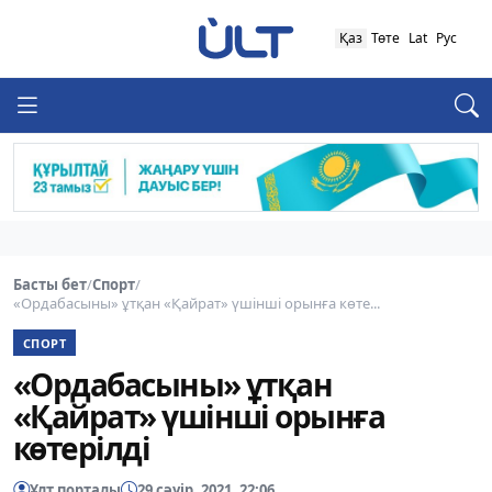
Қаз
Төте
Lat
Рус
Басты бет
/
Спорт
/
«Ордабасыны» ұтқан «Қайрат» үшінші орынға көте...
СПОРТ
«Ордабасыны» ұтқан
«Қайрат» үшінші орынға
көтерілді
Ұлт порталы
29 сәуір, 2021, 22:06