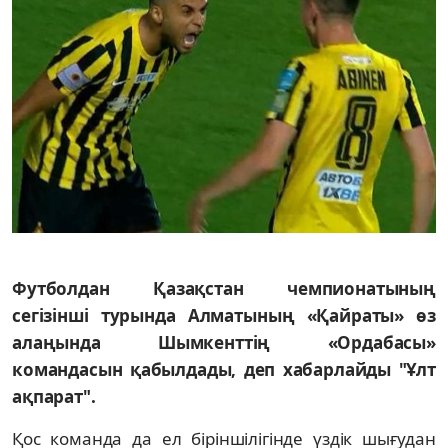
Футболдан Қазақстан чемпионатының
сегізінші турында Алматының «Қайраты» өз
алаңында Шымкенттің «Ордабасы»
командасын қабылдады, деп хабарлайды "Ұлт
ақпарат".
Қос команда да ел біріншілігінде үздік шығудан