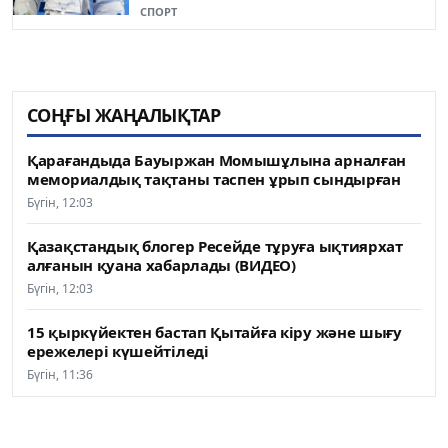
СПОРТ
СОҢҒЫ ЖАҢАЛЫҚТАР
Қарағандыда Бауыржан Момышұлына арналған
мемориалдық тақтаны таспен ұрып сындырған
Бүгін, 12:03
Қазақстандық блогер Ресейде тұруға ықтиярхат
алғанын қуана хабарлады (ВИДЕО)
Бүгін, 12:03
15 қыркүйектен бастап Қытайға кіру және шығу
ережелері күшейтіледі
Бүгін, 11:36