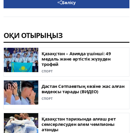
Бөлісу
ОҚИ ОТЫРЫҢЫЗ
Қазақстан – Азияда үшінші: 49
медаль жəне əртістік жүзуден
трофей
СПОРТ
Дастан Сәтпаевтың көзіне жас алған
видеосы тарады (ВИДЕО)
СПОРТ
Қазақстан тарихында алғаш рет
семсерлесуден әлем чемпионы
атанды