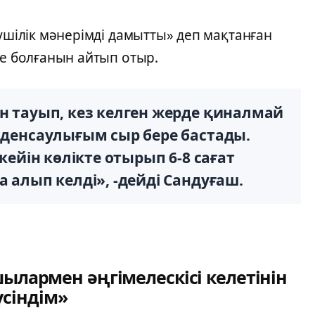
ушілік мәнерімді дамытты» деп мақтанған
бе болғанын айтып отыр.
ын тауып, кез келген жерде қиналмай
- денсаулығым сыр бере бастады.
 кейін көлікте отырып 6-8 сағат
а алып келді», -дейді Сандуғаш.
ылармен әңгімелескісі келетінін
үсіндім»