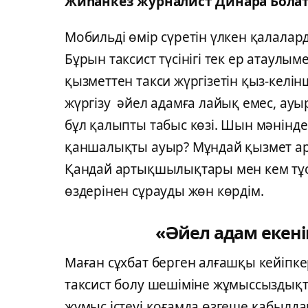
Жиһанкез журналист Динара Бола
Мобильді өмір сүретін үлкен қалалар
Бұрын таксист түсінігі тек ер атаул
қызметтен такси жүргізетін қыз-келінш
жүргізу әйел адамға лайық емес, ауыр 
бұл қалыпты табыс көзі. Шын мәнінде
қаншалықты ауыр? Мұндай қызмет ар
Қандай артықшылықтары мен кем тұст
өздерінен сұрауды жөн көрдім.
«Әйел адам екені
Маған сұхбат берген алғашқы кейіп
таксист болу шешіміне жұмыссыздықт
жұмыс істеуі қоғамда өзгеше қабылд