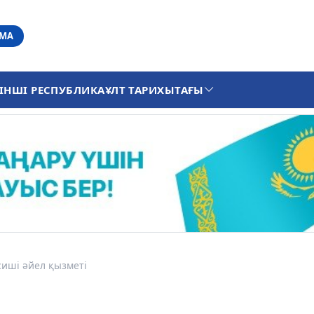
АМА
ІНШІ РЕСПУБЛИКА
ҰЛТ ТАРИХЫ
ТАҒЫ
иші әйел қызметі