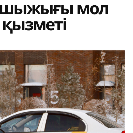
 шыжығы мол
 қызметі