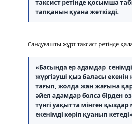
таксист ретінде қосымша таб
тапқанын қуана жеткізді.
Сандуғашты жұрт таксист ретінде қал
«Басында ер адамдар сенімді
жүргізуші қыз баласы екенін 
тағып, жолда жан жағына қар
әйел адамдар болса бірден өзд
түнгі уақытта мінген қыздар
екенімді көріп қуанып кетеді»,