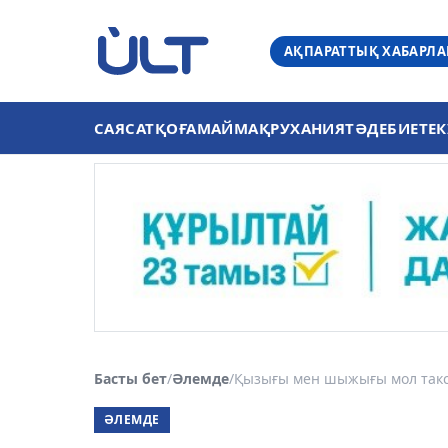
АҚПАРАТТЫҚ ХАБАРЛ
САЯСАТ
ҚОҒАМ
АЙМАҚ
РУХАНИЯТ
ӘДЕБИЕТ
ЕК
Басты бет
/
Әлемде
/
Қызығы мен шыжығы мол такс
ӘЛЕМДЕ