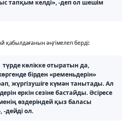
ыс тапқым келді», -деп ол шешім
ай қабылдағанын әңгімелеп берді:
 түрде көлікке отыратын да,
көргенде бірден «ременьдерін»
ап, жүргізушіге күмән танытады. Ал
ерін еркін сезіне бастайды. Әсіресе
 менің өздеріндей қыз баласы
 -дейді ол.