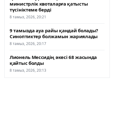
министрлік квоталарға қатысты
түсініктеме берді
8 тамыз, 2026, 20:21
9 тамызда ауа райы қандай болады?
Синоптиктер болжамын жариялады
8 тамыз, 2026, 20:17
Лионель Мессидің әкесі 68 жасында
қайтыс болды
8 тамыз, 2026, 20:13