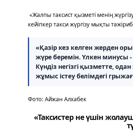
«Жалпы таксист қызметі менің жүргіз
кейіпкер такси жүргізу мықты тәжіри
«Қазір кез келген жерден ор
жүре беремін. Үлкен минусы 
Күндіз негізгі қызметте, одан
жұмыс істеу белімдегі грыжағ
Фото: Айжан Алхабек
«Таксистер не үшін жолауш
т