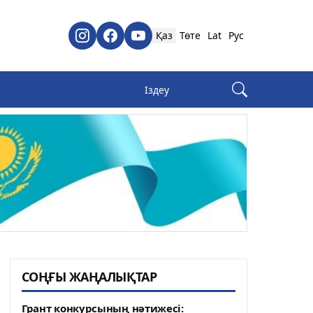
Қаз
Төте
Lat
Рус
СОҢҒЫ ЖАҢАЛЫҚТАР
Грант конкурсының нәтижесі: