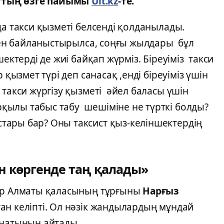
ттың өзге пайымы
Ult.kz
-те.
да такси қызметі белсенді қолданылады.
ымен байланыстырылса, соңғы жылдары бұл
ектерді де жиі байқап жүрміз. Біреуіміз такси
қызмет түрі деп санасақ ,енді біреуіміз үшін
 такси жүргізу қызметі әйел баласы үшін
қылы табыс табу шешіміне не түрткі болды?
ары бар? Оны таксист қыз-келіншектердің
н көргенде таң қалады»
кер Алматы қаласының тұрғыны
Нарғыз
ан келіпті. Ол нәзік жандылардың мұндай
анатынын айтады.