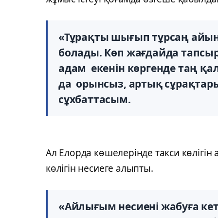
«Тұрақты шығып тұрсаң айын
болады. Көп жағдайда тапсыр
адам екенін көргенде таң қа
да орынсыз, артық сұрақтар
сұхбаттасым.
Ал Елорда көшелерінде такси көлігін 
көлігін несиеге алыпты.
«Айлығым несиені жабуға кете