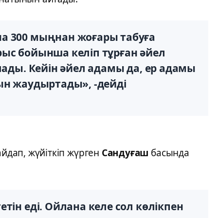
а 300 мыңнан жоғары табуға
ыс бойынша келіп тұрған әйел
лады. Кейін әйел адамы да, ер адамы
ын жаудыртады», -дейді
айдап, жүйіткіп жүрген
Сандуғаш
басында
тін еді. Ойлана келе сол көлікпен