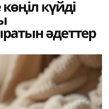
 көңіл күйді
ы
ратын әдеттер