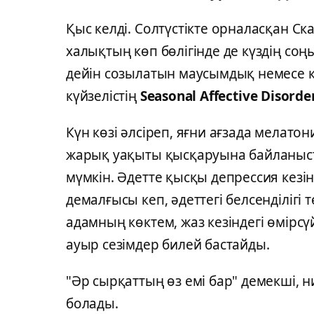
Қыс келді. Солтүстікте орналасқан Ска
халықтың көп бөлігінде де күздің со
дейін созылатын маусымдық немесе қ
күйзелістің
Seasonal Affective Disorde
Күн көзі әлсіреп, яғни ағзада мелатон
жарық уақыты қысқаруына байланыст
мүмкін. Әдетте қысқы депрессия кезінд
демалғысы кеп, әдеттегі белсенділігі
адамның көктем, жаз кезіндегі өмірс
ауыр сезімдер билей бастайды.
"Әр сырқаттың өз емі бар" демекші, н
болады.