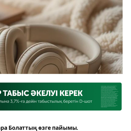
ара Болаттың өзге пайымы.