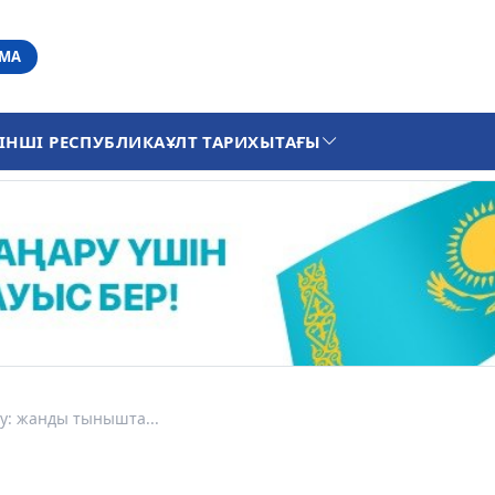
АМА
ІНШІ РЕСПУБЛИКА
ҰЛТ ТАРИХЫ
ТАҒЫ
ау: жанды тынышта...