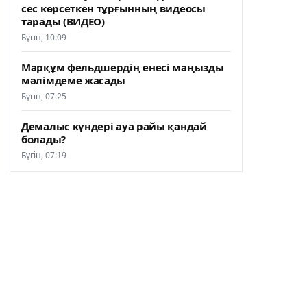
сес көрсеткен тұрғынның видеосы
тарады (ВИДЕО)
Бүгін, 10:09
Марқұм фельдшердің енесі маңызды
мәлімдеме жасады
Бүгін, 07:25
Демалыс күндері ауа райы қандай
болады?
Бүгін, 07:19