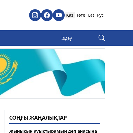
Қаз
Төте
Lat
Рус
СОҢҒЫ ЖАҢАЛЫҚТАР
Жынысын ауыстырамын деп анасына