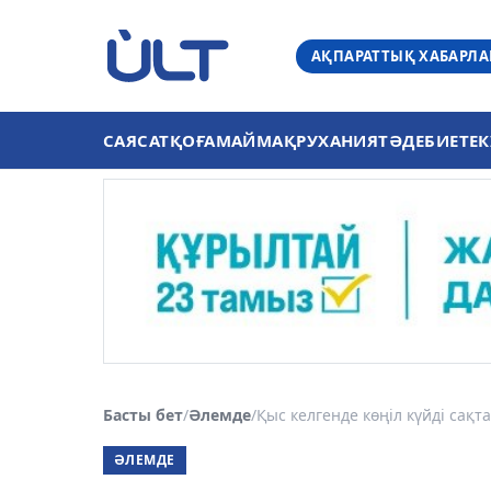
АҚПАРАТТЫҚ ХАБАРЛ
САЯСАТ
ҚОҒАМ
АЙМАҚ
РУХАНИЯТ
ӘДЕБИЕТ
ЕК
Басты бет
/
Әлемде
/
Қыс келгенде көңіл күйді сақт
ӘЛЕМДЕ