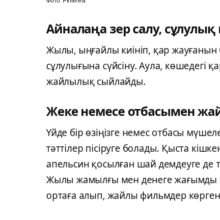
Фото: Pinterest
Айналаңа зер салу, сұлулық 
Жылы, ыңғайлы киініп, қар жауғанын
сұлулығына сүйсіну. Аула, көшедегі 
жайлылық сыйлайды.
Жеке немесе отбасымен жай
Үйде бір өзіңізге немес отбасы мүше
тәттілер пісіруге болады. Қыста кішкен
апельсин қосылған шай демдеуге де 
Жылы жамылғы мен денеге жағымды жы
ортаға алып, жайлы фильмдер көрген 