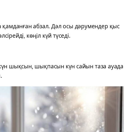
 қамданған абзал. Дәл осы дәрумендер қыс
лсірейді, көңіл күй түседі.
н күн шықсын, шықпасын күн сайын таза ауада
.