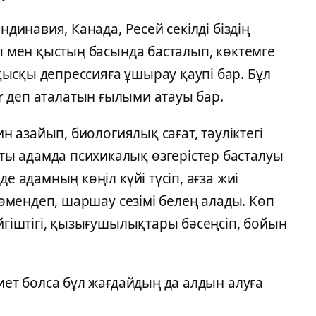
ндинавия, Канада, Ресей секілді біздің
ңы мен қыстың басында басталып, көктемге
ысқы депрессияға ұшырау қаупі бар. Бұл
r
деп аталатын ғылыми атауы бар.
ин азайып, биологиялық сағат, тәуліктегі
ы адамда психикалық өзгерістер басталуы
е адамның көңіл күйі түсіп, ағза жиі
 төмендеп, шаршау сезімі белең алады. Көп
үйгіштігі, қызығушылықтары бәсеңсіп, бойын
иет болса бұл жағдайдың да алдын алуға