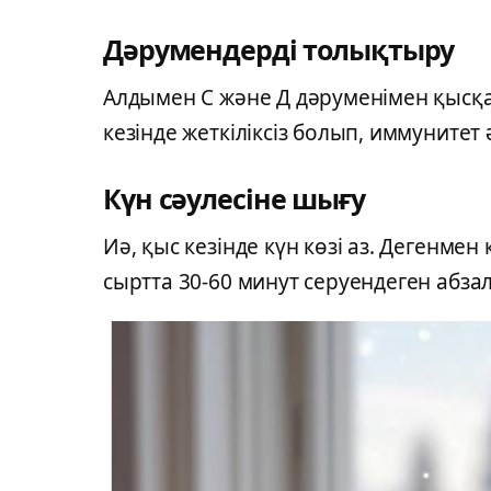
Дәрумендерді толықтыру
Алдымен С және Д дәруменімен қысқа
кезінде жеткіліксіз болып, иммунитет ә
Күн сәулесіне шығу
Иә, қыс кезінде күн көзі аз. Дегенме
сыртта 30-60 минут серуендеген абзал