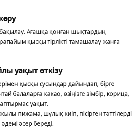
көру
 бақылау. Ағашқа қонған шықтардың
қарапайым қысқы тірлікті тамашалау жанға
лы уақыт өткізу
лерімен қысқы сусындар дайындап, бірге
тай балаларға какао, өзіңізге зімбір, корица,
таптырмас уақыт.
лы пижама, шұлық киіп, пісірген тәттілерді
әдемі әсер береді.