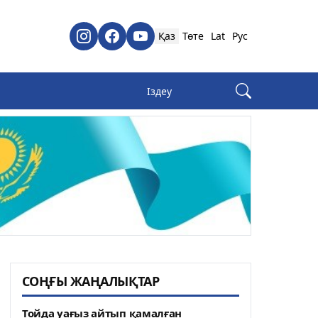
Қаз
Төте
Lat
Рус
СОҢҒЫ ЖАҢАЛЫҚТАР
Тойда уағыз айтып қамалған