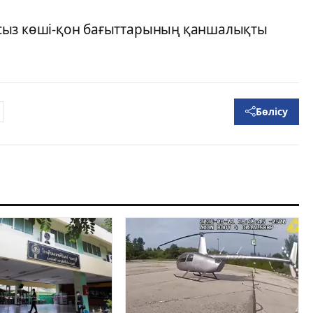
сыз көші-қон бағыттарының қаншалықты
.
Бөлісу