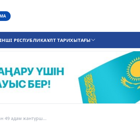
АМА
ІНШІ РЕСПУБЛИКА
ҰЛТ ТАРИХЫ
ТАҒЫ
ан 49 адам жантүрш...