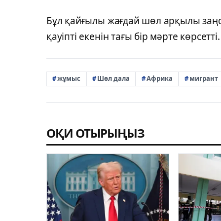
Бұл қайғылы жағдай шөл арқылы заң
қауіпті екенін тағы бір мәрте көрсетті
жұмыс
Шөл дала
Африка
мигрант
ОҚИ ОТЫРЫҢЫЗ