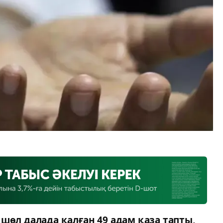
шөл далада қалған 49 адам қаза тапты,