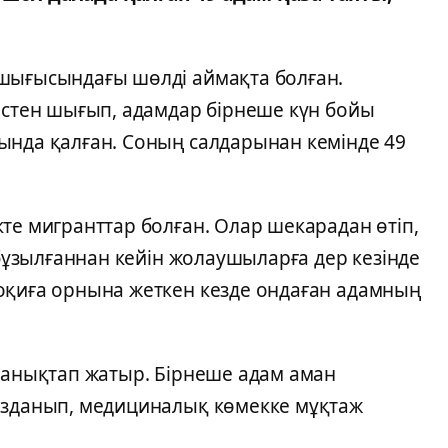
шығысындағы шөлді аймақта болған.
 істен шығып, адамдар бірнеше күн бойы
ында қалған. Соның салдарынан кемінде 49
те мигранттар болған. Олар шекарадан өтіп,
 бұзылғаннан кейін жолаушыларға дер кезінде
оқиға орнына жеткен кезде ондаған адамның
н анықтап жатыр. Бірнеше адам аман
ызданып, медициналық көмекке мұқтаж