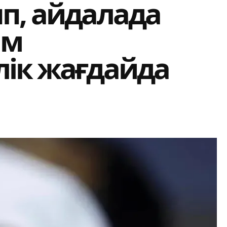
п, айдалада
ам
лік жағдайда