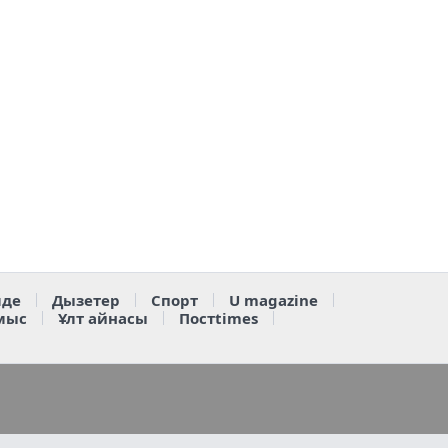
де
Дызетер
Спорт
U magazine
мыс
Ұлт айнасы
Постtimes