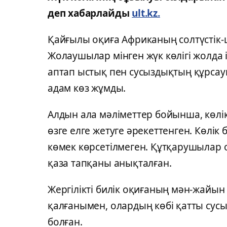
деп хабарлайды
ult.kz.
Қайғылы оқиға Африканың солтүстік-
Жолаушылар мінген жүк көлігі жолда
аптап ыстық пен сусыздықтың құрсау
адам көз жұмды.
Алдын ала мәліметтер бойынша, көлік
өзге елге жетуге әрекеттенген. Көлік
көмек көрсетілмеген. Құтқарушылар 
қаза тапқаны анықталған.
Жергілікті билік оқиғаның мән-жайы
қалғанымен, олардың көбі қатты сус
болған.