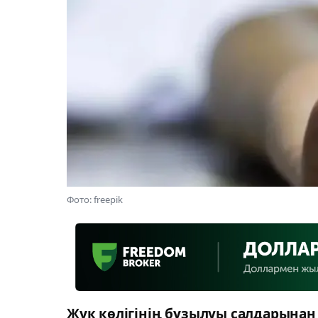
Фото: freepik
Жүк көлігінің бұзылуы салдарынан 