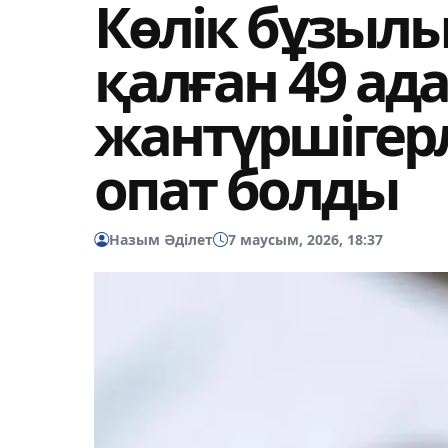
Көлік бұзылы
қалған 49 ад
жантүршігер
опат болды
Назым Әділет
7 маусым, 2026, 18:37