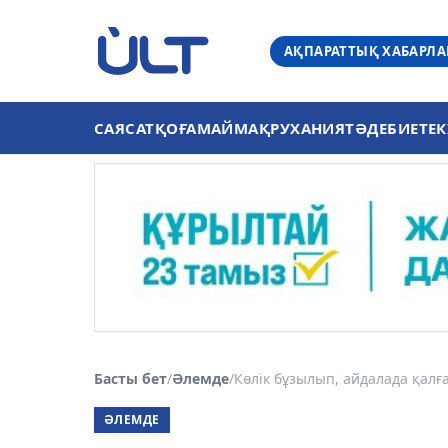
АҚПАРАТТЫҚ ХАБАРЛ
САЯСАТ
ҚОҒАМ
АЙМАҚ
РУХАНИЯТ
ӘДЕБИЕТ
ЕК
Басты бет
/
Әлемде
/
Көлік бұзылып, айдалада қалғ
ӘЛЕМДЕ