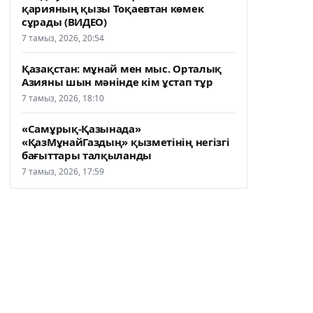
қарияның қызы Тоқаевтан көмек
сұрады (ВИДЕО)
7 тамыз, 2026, 20:54
Қазақстан: мұнай мен мыс. Орталық
Азияны шын мәнінде кім ұстап тұр
7 тамыз, 2026, 18:10
«Самұрық-Қазынада»
«ҚазМұнайГаздың» қызметінің негізгі
бағыттары талқыланды
7 тамыз, 2026, 17:59