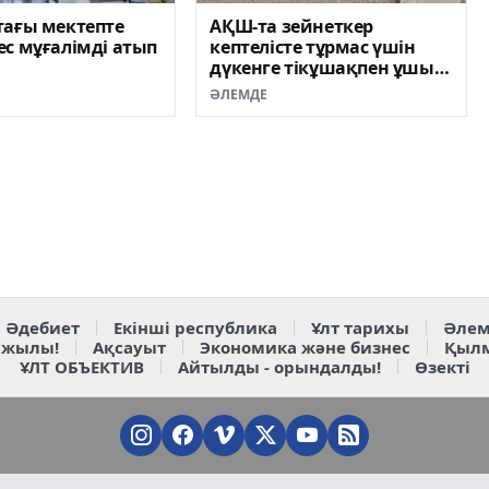
тағы мектепте
АҚШ-та зейнеткер
с мұғалімді атып
кептелісте тұрмас үшін
дүкенге тікұшақпен ұшып
барды
ӘЛЕМДЕ
Әдебиет
Екінші республика
Ұлт тарихы
Әлем
 жылы!
Ақсауыт
Экономика және бизнес
Қыл
ҰЛТ ОБЪЕКТИВ
Айтылды - орындалды!
Өзекті