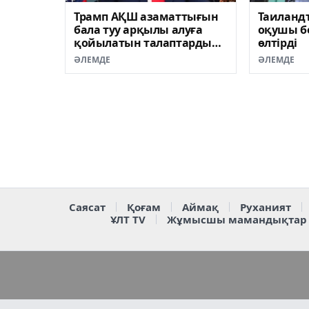
Трамп АҚШ азаматтығын
Таиланд
бала туу арқылы алуға
оқушы бе
қойылатын талаптарды
өлтірді
қатаңдатты
ӘЛЕМДЕ
ӘЛЕМДЕ
Саясат
Қоғам
Аймақ
Руханият
ҰЛТ TV
Жұмысшы мамандықтар