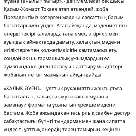
жүзіне танылып жатыр», - деп Мемлекет басшысы
Қасым-Жомарт Тоқаев атап өткендей, жоба
Президентіміз көтерген мәдени саясаттың басым
бағыттарымен үндес. Атап айтқанда, мәдениет пен
өнерді тек ірі қалаларда ғана емес, өңірлер мен
ауылдық аймақтарда дамыту, халықтың мәдени
игіліктерге тең қолжетімділігін қамтамасыз ету,
сондай-ақ шығармашылық ұжымдардың ел
аумағында кеңінен таралуын арттыру міндеттері
жобаның негізгі мазмұнын айқындайды.
«ХАЛЫҚ ӘУЕНІ» – ұлттық руханиятты жаңғыртуға
бағытталған, халықтық музыкалық мұраны
заманауи форматта ұсынатын ерекше мәдени
бастама. Жоба аясында сан ғасырлық саз бен дәстүр
сабақтастығы бүгінгі тыңдарманмен жаңа сипатта
үндесіп, ұлттық өнердің терең тамырын кеңінен