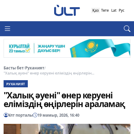
Қаз
Төте
Lat
Рус
Басты бет
/
Руханият
/
"Халық әуені" өнер керуені еліміздің өңірлерін...
РУХАНИЯТ
"Халық әуені" өнер керуені
еліміздің өңірлерін араламақ
Ұлт порталы
19 мамыр, 2026, 16:40