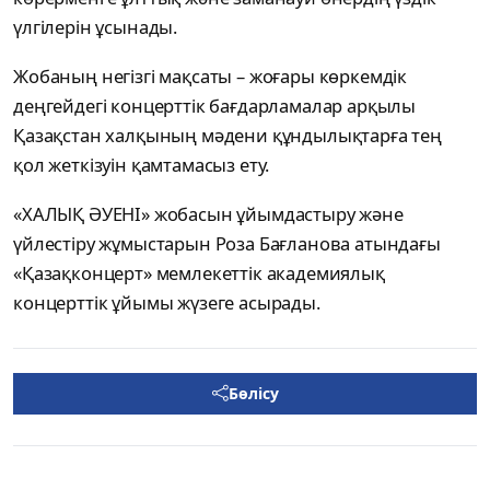
үлгілерін ұсынады.
Жобаның негізгі мақсаты – жоғары көркемдік
деңгейдегі концерттік бағдарламалар арқылы
Қазақстан халқының мәдени құндылықтарға тең
қол жеткізуін қамтамасыз ету.
«ХАЛЫҚ ӘУЕНІ» жобасын ұйымдастыру және
үйлестіру жұмыстарын Роза Бағланова атындағы
«Қазақконцерт» мемлекеттік академиялық
концерттік ұйымы жүзеге асырады.
Бөлісу