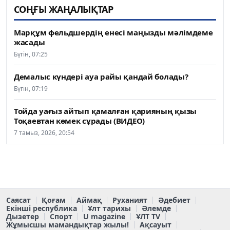
СОҢҒЫ ЖАҢАЛЫҚТАР
Марқұм фельдшердің енесі маңызды мәлімдеме
жасады
Бүгін, 07:25
Демалыс күндері ауа райы қандай болады?
Бүгін, 07:19
Тойда уағыз айтып қамалған қарияның қызы
Тоқаевтан көмек сұрады (ВИДЕО)
7 тамыз, 2026, 20:54
Саясат
Қоғам
Аймақ
Руханият
Әдебиет
Екінші республика
Ұлт тарихы
Әлемде
Дызетер
Спорт
U magazine
ҰЛТ TV
Жұмысшы мамандықтар жылы!
Ақсауыт