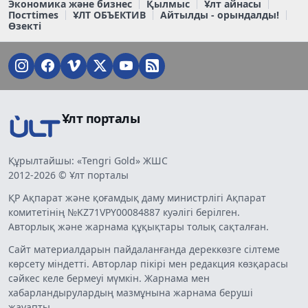
Экономика және бизнес
Қылмыс
Ұлт айнасы
Постtimes
ҰЛТ ОБЪЕКТИВ
Айтылды - орындалды!
Өзекті
Ұлт порталы
Құрылтайшы: «Tengri Gold» ЖШС
2012-2026 © Ұлт порталы
ҚР Ақпарат және қоғамдық даму министрлігі Ақпарат
комитетінің №KZ71VPY00084887 куәлігі берілген.
Авторлық және жарнама құқықтары толық сақталған.
Сайт материалдарын пайдаланғанда дереккөзге сілтеме
көрсету міндетті. Авторлар пікірі мен редакция көзқарасы
сәйкес келе бермеуі мүмкін. Жарнама мен
хабарландырулардың мазмұнына жарнама беруші
жауапты.