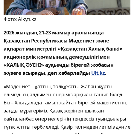
Фото: Aikyn.kz
2026 жылдың 21-23 мамыр аралығында
Қазақстан Республикасы Мәдениет және
ақпарат министрлігі «Қазақстан Халық банкі»
акционерлік қоғамының демеушілігімен
«ХАЛЫҚ ӘУЕНІ» ауқымды бірегей жобасын
жүзеге асырады, деп хабарлайды
Ult.kz
.
«Мәдениет – ұлттың төлқұжаты. Жаһан жұрты
елімізді ең алдымен өнеріміз арқылы танып біледі.
Біз – Ұлы далада тамыр жайған бірегей мәдениеттің
заңды мұрагеріміз. Қазақ жерінен шыққан
қайталанбас өнер иелерінің теңдессіз туындылары
тұтас ұлтты тәрбиеледі. Қазір төл мәдениетіміз дүние