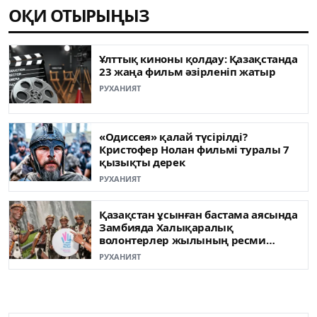
ОҚИ ОТЫРЫҢЫЗ
Ұлттық киноны қолдау: Қазақстанда
23 жаңа фильм әзірленіп жатыр
РУХАНИЯТ
«Одиссея» қалай түсірілді?
Кристофер Нолан фильмі туралы 7
қызықты дерек
РУХАНИЯТ
Қазақстан ұсынған бастама аясында
Замбияда Халықаралық
волонтерлер жылының ресми
ашылуы өтті
РУХАНИЯТ