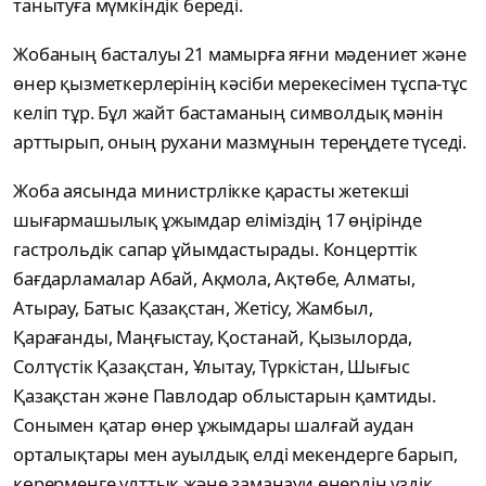
танытуға мүмкіндік береді.
Жобаның басталуы 21 мамырға яғни мәдениет және
өнер қызметкерлерінің кәсіби мерекесімен тұспа-тұс
келіп тұр. Бұл жайт бастаманың символдық мәнін
арттырып, оның рухани мазмұнын тереңдете түседі.
Жоба аясында министрлікке қарасты жетекші
шығармашылық ұжымдар еліміздің 17 өңірінде
гастрольдік сапар ұйымдастырады. Концерттік
бағдарламалар Абай, Ақмола, Ақтөбе, Алматы,
Атырау, Батыс Қазақстан, Жетісу, Жамбыл,
Қарағанды, Маңғыстау, Қостанай, Қызылорда,
Солтүстік Қазақстан, Ұлытау, Түркістан, Шығыс
Қазақстан және Павлодар облыстарын қамтиды.
Сонымен қатар өнер ұжымдары шалғай аудан
орталықтары мен ауылдық елді мекендерге барып,
көрерменге ұлттық және заманауи өнердің үздік