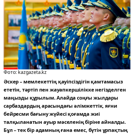
Фото: kazgazeta.kz
Әскер – мемлекеттің қауіпсіздігін қамтамасыз
ететін, тәртіп пен жауапкершілікке негізделген
маңызды құрылым. Алайда соңғы жылдары
сарбаздардың арасындағы әлімжеттік, яғни
бейресми бағыну жүйесі қоғамда жиі
талқыланатын ауыр мәселенің біріне айналды.
Бұл – тек бір адамның ғана емес, бүтін ұрпақтың