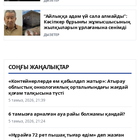
ДЫЗЕТЕР
“Айлыққа адам үй сала алмайды”:
Кәсіпкер бұрынғы жұмысшысының
жылқыларын ұрлағанына сенімді
ДЫЗЕТЕР
СОҢҒЫ ЖАҢАЛЫҚТАР
«Контейнерлерде ем қабылдап жатыр»: Атырау
облыстық онкологиялық орталығындағы жағдай
қоғам талқысына түсті
5 тамыз, 2026, 21:39
6 тамызға арналған ауа райы болжамы қандай?
5 тамыз, 2026, 21:24
«Нұрайға 72 рет пышақ тығар едім» деп жазған