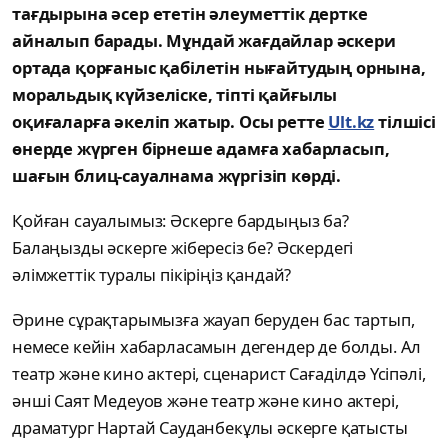
тағдырына әсер ететін әлеуметтік дертке
айналып барады. Мұндай жағдайлар әскери
ортада қорғаныс қабілетін нығайтудың орнына,
моральдық күйзеліске, тіпті қайғылы
оқиғаларға әкеліп жатыр. Осы ретте
Ult.kz
тілшісі
өнерде жүрген бірнеше адамға хабарласып,
шағын блиц-сауалнама жүргізіп көрді.
Қойған сауалымыз: Әскерге бардыңыз ба?
Балаңызды әскерге жібересіз бе? Әскердегі
әлімжеттік туралы пікіріңіз қандай?
Әрине сұрақтарымызға жауап беруден бас тартып,
немесе кейін хабарласамын дегендер де болды. Ал
театр және кино актері, сценарист Сағаділдә Үсіпәлі,
әнші Саят Медеуов және театр және кино актері,
драматург Нартай Сауданбекұлы әскерге қатысты