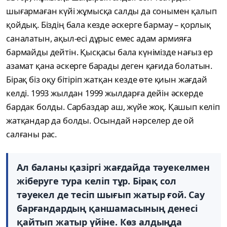
шығармаған күйі жұмысқа салды да сонымен қалып
қойдық. Біздің бала кезде әскерге бармау – қорлық
саналатын, ақыл-есі дұрыс емес адам армияға
бармайды дейтін. Қысқасы бала күнімізде нағыз ер
азамат қана әскерге барады деген қағида болатын.
Бірақ біз оқу бітіріп жатқан кезде өте қиын жағдай
келді. 1993 жылдан 1999 жылдарға дейін әскерде
бардак болды. Сарбаздар аш, жүйе жоқ. Қашып келіп
жатқандар да болды. Осындай нәрселер де ой
салғаны рас.
Ал баланы қазіргі жағдайда тәуекелмен
жіберуге тура келіп тұр. Бірақ сол
тәуекел де тесіп шығып жатыр ғой. Сау
барғандардың қаншамасының денесі
қайтып жатыр үйіне. Көз алдыңда