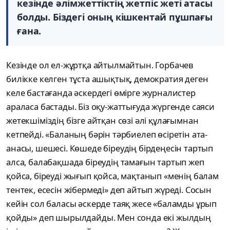
кезінде әлімжеттіктің жетпіс жеті атасы
болды. Біздегі оның кішкентай пұшпағы
ғана.
Кезінде ол ел-жұртқа айтылмайтын. Горбачев
билікке келген тұста ашықтық, демократия деген
келе бастағанда әскердегі өмірге журналистер
араласа бастады. Біз оқу-жаттығуда жүргенде саяси
жетекшіміздің бізге айтқан сөзі әлі құлағымнан
кетпейді. «Баланың бәрін тәрбиелеп өсіретін ата-
анасы, шешесі. Көшеде біреудің бірдеңесін тартып
алса, балабақшада біреудің тамағын тартып жеп
қойса, біреуді жығып қойса, мақтанып «менің балам
тентек, есесін жібермеді» деп айтып жүреді. Сосын
кейін сол баласы әскерде таяқ жесе «баламды ұрып
қойды» деп шырылдайды. Мен сонда екі жылдың