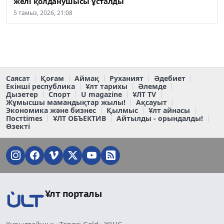
желі қолданушысы ұсталды
5 тамыз, 2026, 21:08
Саясат
Қоғам
Аймақ
Руханият
Әдебиет
Екінші республика
Ұлт тарихы
Әлемде
Дызетер
Спорт
U magazine
ҰЛТ TV
Жұмысшы мамандықтар жылы!
Ақсауыт
Экономика және бизнес
Қылмыс
Ұлт айнасы
Постtimes
ҰЛТ ОБЪЕКТИВ
Айтылды - орындалды!
Өзекті
Ұлт порталы