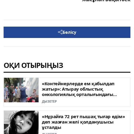
Бөлісу
ОҚИ ОТЫРЫҢЫЗ
«Контейнерлерде ем қабылдап
жатыр»: Атырау облыстық
онкологиялық орталығындағы
жағдай қоғам талқысына түсті
ДЫЗЕТЕР
«Нұрайға 72 рет пышақ тығар едім»
деп жазған желі қолданушысы
ұсталды