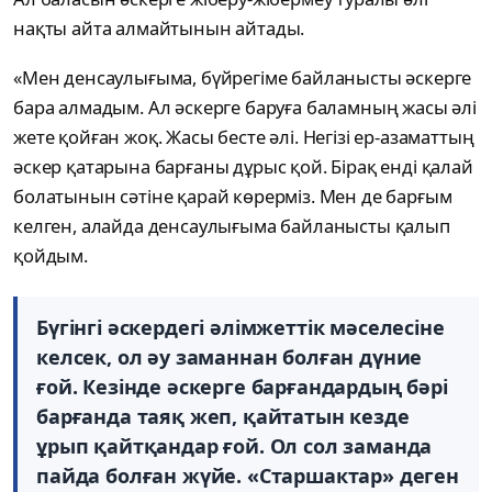
нақты айта алмайтынын айтады.
«Мен денсаулығыма, бүйрегіме байланысты әскерге
бара алмадым. Ал әскерге баруға баламның жасы әлі
жете қойған жоқ. Жасы бесте әлі. Негізі ер-азаматтың
әскер қатарына барғаны дұрыс қой. Бірақ енді қалай
болатынын сәтіне қарай көрерміз. Мен де барғым
келген, алайда денсаулығыма байланысты қалып
қойдым.
Бүгінгі әскердегі әлімжеттік мәселесіне
келсек, ол әу заманнан болған дүние
ғой. Кезінде әскерге барғандардың бәрі
барғанда таяқ жеп, қайтатын кезде
ұрып қайтқандар ғой. Ол сол заманда
пайда болған жүйе. «Старшактар» деген