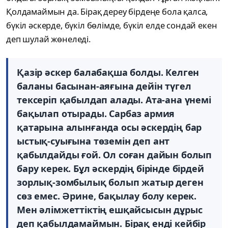
Қолдамаймын да. Бірақ дереу бірдеңе бола қалса,
бүкіл әскерде, бүкіл бөлімде, бүкіл елде сондай екен
деп шулай жөнеледі.
Қазір әскер балабақша болды. Келген
баланы басынан-аяғына дейін түгел
тексеріп қабылдап алады. Ата-ана үнемі
бақылап отырады. Сарбаз армия
қатарына алынғанда осы әскердің бар
ыстық-суығына төземін деп ант
қабылдайды ғой. Ол соған дайын болып
бару керек. Бұл әскердің бірінде бірдей
зорлық-зомбылық болып жатыр деген
сөз емес. Әрине, бақылау болу керек.
Мен әлімжеттіктің ешқайсысын дұрыс
деп қабылдамаймын. Бірақ енді кейбір