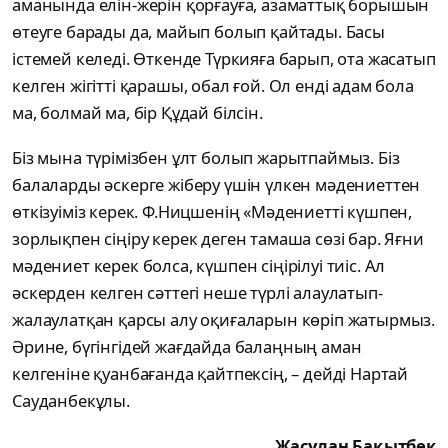
аманында елін-жерін қорғауға, азаматтық борышын
өтеуге барады да, майып болып қайтады. Басы
істемей келеді. Өткенде Түркияға барып, ота жасатып
келген жігітті қарашы, обал ғой. Ол енді адам бола
ма, болмай ма, бір Құдай білсін.
Біз мына түрімізбен ұлт болып жарытпаймыз. Біз
балаларды әскерге жіберу үшін үлкен мәдениеттен
өткізуіміз керек. Ф.Ницшенің «Мәдениетті күшпен,
зорлықпен сіңіру керек деген тамаша сөзі бар. Яғни
мәдениет керек болса, күшпен сіңірілуі тиіс. Ал
әскерден келген сәттегі неше түрлі алаулатып-
жалаулатқан қарсы алу оқиғаларын көріп жатырмыз.
Әрине, бүгінгідей жағдайда балаңның аман
келгеніне қуанбағанда қайтпексің, – дейді Нартай
Сауданбекұлы.
Жасұлан Бақытбек