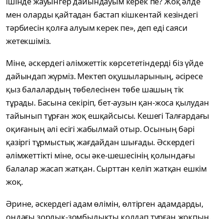
ішінде жауынгер дайындауым керек пе? Жоқ әлде
мен оларды қайтадан бастап кішкентай кезіндегі
тәрбиесін қолға алуым керек пе», деп еді саяси
жетекшіміз.
Міне, әскердегі әлімжеттік көрсететіндерді біз үйде
дайындап жүрміз. Мектеп оқушыларының, әсіресе
қыз балалардың төбелесінен төбе шашың тік
тұрады. Басына секіріп, бет-аузын қан-жоса қылудан
тайынып тұрған жоқ ешқайсысы. Кешегі Талғардағы
оқиғаның әлі есігі жабылмай отыр. Осының бәрі
қазіргі тұрмыстық жағдайдан шығады. Әскердегі
әлімжеттікті міне, осы әке-шешесінің қолындағы
балалар жасап жатқан. Сырттан келіп жатқан ешкім
жоқ.
Әрине, әскердегі адам өлімін, өлтірген адамдарды,
ондағы зорлық-зомбылықты қолдап тұрған жоқпын.