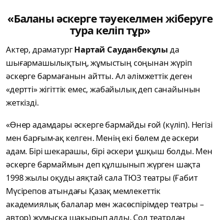
«Баланы әскерге тәуекелмен жіберуге
тура келіп тұр»
Актер, драматург
Нартай Сауданбекұлы
да
шығармашылықтың, жұмыстың соңынан жүріп
әскерге бармағанын айтты. Ал әлімжеттік деген
«дертті» жігіттік емес, жабайылық деп санайынын
жеткізді.
«Өнер адамдары әскерге бармайды ғой (күліп). Негізі
мен барғым-ақ келген. Менің екі бөлем де әскери
адам. Бірі шекарашы, бірі әскери ұшқыш болды. Мен
әскерге бармаймын деп құлшынып жүрген шақта
1998 жылы оқуды аяқтай сала ТЮЗ театры (Ғабит
Мүсірепов атындағы Қазақ мемлекеттік
академиялық балалар мен жасөспірімдер театры –
автор) жұмысқа шақырып алды. Сол театрдан