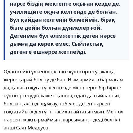
нәрсе біздің мектепте оқыған кезде де,
училищиге оқуға келгенде де болған.
Бұл қайдан келгенін білмеймін, бірақ
бізге дейін болған дүниелер ғой.
Дегенмен бұл әлімжеттік деген нәрсе
дымға да керек емес. Сыйластық
дегенге ешнәрсе жетпейді.
Одан кейін үлкеннің кішіге күш көрсетуі, жасқа,
жерге қарай бөліну де бар. Өзім армияға бармасам
да, қалаға оқуға түскен кезде «жігіттерге бір-біріңе
күш көрсетудің қажеті қанша, одан да сыйластық
болсын, әлсізді жұмсау, төбелес деген нәрсені
тоқтатайық» деп үгіт-насихат айтатынмын. Мен ол
нәрсені жақтырмаймын, қарсымын, – деді белгілі
әнші Саят Медеуов.