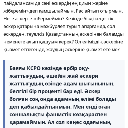
пайдалансам да сені әскердің ең қиын жеріне
жіберемін» деп қамшылаймын. Рас айтып отырмын.
Неге әскерге жібермеймін? Кезінде бізді кеңестік
әскер қатарына мәжбүрлеп тұрып апарғанда, сол
әскерден, тәуелсіз Қазақстанның әскерінен баламды
неменеге алып қашуым керек? Ол еліміздің әскеріне
қызмет етпегенде, жаудың әскеріне қызмет ете ме?
Баяғы КСРО кезінде әрбір оқу-
жаттығудың, әшейін жай әскери
жаттығудың өзінде адам шығынының
белгілі бір проценті бар еді. Әскер
болған соң онда адамның өлімі болады
деп қабылдайтынмын. Мен енді оған
соншалықты фашистік көзқараспен
қарамаймын. Ал сол кеңес одағының