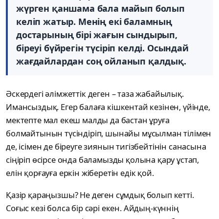
жүрген қаншама бала майып болып
келіп жатыр. Менің екі баламның
достарының бірі жағын сындырып,
біреуі бүйрегін түсіріп келді. Осындай
жағдайлардан соң ойланып қалдық.
Әскердегі әлімжеттік деген – таза жабайылық.
Имансыздық. Егер балаға кішкентай кезінен, үйінде,
мектепте мал екеш малды да бастан ұруға
болмайтынын түсіндіріп, шынайы мұсылман тілімен
де, ісімен де біреуге зиянын тигізбейтінін санасына
сіңіріп өсірсе онда баламызды қолына қару ұстап,
елін қорғауға еркін жіберетін едік қой.
Қазір қараңызшы? Не деген сұмдық болып кетті.
Соғыс кезі болса бір сәрі екен. Айдың-күннің