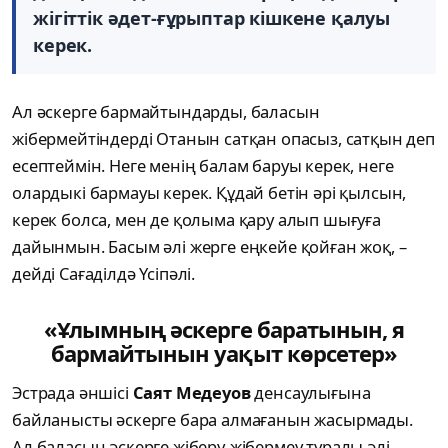
жігіттік әдет-ғұрыптар кішкене қалуы
керек.
Ал әскерге бармайтындарды, баласын
жібермейтіндерді Отанын сатқан опасыз, сатқын деп
есептеймін. Неге менің балам баруы керек, неге
олардыкі бармауы керек. Құдай бетін әрі қылсын,
керек болса, мен де қолыма қару алып шығуға
дайынмын. Басым әлі жерге еңкейе қойған жоқ, –
дейді Сағаділдә Үсіпәлі.
«Ұлымның әскерге баратынын, я
бармайтынын уақыт көрсетер»
Эстрада әншісі
Саят Медеуов
денсаулығына
байланысты әскерге бара алмағанын жасырмады.
Ал баласын әскерге жіберу-жібермеу туралы әлі