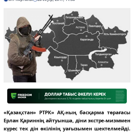
«Қазақстан» РТРК» АҚ-ның басқарма төрағасы
Ерлан Қариннің айтуынша, діни экстре-мизммен
күрес тек дін өкілінің уағызымен шектелмейді.