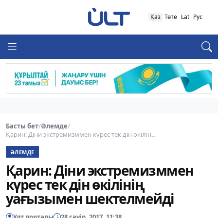
Қаз
Төте
Lat
Рус
Басты бет
/
Әлемде
/
Қарин: Діни экстремизммен күрес тек дін өкілін...
ӘЛЕМДЕ
Қарин: Діни экстремизммен
күрес тек дін өкілінің
уағызымен шектелмейді
Ұлт порталы
28 сәуір, 2017, 11:38