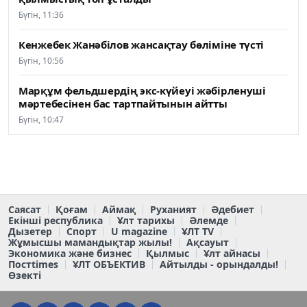
Бүгін, 11:36
Кенжебек Жанәбілов жансақтау бөліміне түсті
Бүгін, 10:56
Марқұм фельдшердің экс-күйеуі жәбірленуші
мәртебесінен бас тартпайтынын айтты
Бүгін, 10:47
Саясат
Қоғам
Аймақ
Руханият
Әдебиет
Екінші республика
Ұлт тарихы
Әлемде
Дызетер
Спорт
U magazine
ҰЛТ TV
Жұмысшы мамандықтар жылы!
Ақсауыт
Экономика және бизнес
Қылмыс
Ұлт айнасы
Постtimes
ҰЛТ ОБЪЕКТИВ
Айтылды - орындалды!
Өзекті