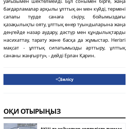
уағызымен шектелмейді. Бұл сонымен бірге, жаңа
бағдарламалар арқылы ұлттық ән мен күйді, термені
сапалы түрде санаға сіңіру, бойымыздағы
қазақылықты ояту, ұлттық өнер туындыларына жаңа
деңгейде назар аудару, дәстүр мен құндылықтарды
насихаттау, тарату және басқа да жұмыстар. Негізгі
мақсат - ұлттық сипатымызды арттыру, ұлттық
сананы жаңғырту», - дейді Ерлан Қарин.
Бөлісу
ОҚИ ОТЫРЫҢЫЗ
АҚШ-та зейнеткер кептелісте тұрмас