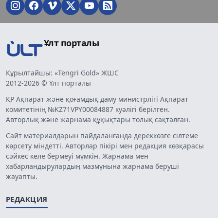
Ұлт порталы
Құрылтайшы: «Tengri Gold» ЖШС
2012-2026 © Ұлт порталы
ҚР Ақпарат және қоғамдық даму министрлігі Ақпарат
комитетінің №KZ71VPY00084887 куәлігі берілген.
Авторлық және жарнама құқықтары толық сақталған.
Сайт материалдарын пайдаланғанда дереккөзге сілтеме
көрсету міндетті. Авторлар пікірі мен редакция көзқарасы
сәйкес келе бермеуі мүмкін. Жарнама мен
хабарландырулардың мазмұнына жарнама беруші
жауапты.
РЕДАКЦИЯ