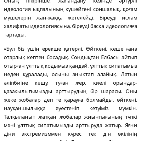
Оның пікірінше, жаһандану кезінде әртүрлі
идеология ықпалының күшейгені соншалық, қоғам
мүшелерін жан-жаққа жетелейді. Біреуді ислам
халифаты идеологиясына, біреуді басқа идеологияға
тартады.
«Бұл біз үшін ерекше қатерлі. Өйткені, кеше ғана
отарлық кептен босадық. Сондықтан Елбасы айтып
отырған ұлттық кодымыз қандай, ұлттық сипатымыз
неден құралады, осыны анықтап алайық. Латын
әліпбиіне көшу, туған жер, киелі орындар-
қазақылығымызды арттырудың бір шарасы. Оны
жеке жобалар деп те қарауға болмайды, өйткені,
науқаншылыққа әуестеніп кетуіміз мүмкін.
Талқыланып жатқан жобалар жиынтығының түпкі
мәні ұлттық сипатымызды арттыруда жатыр. Яғни
діни экстремизммен күрес тек дін өкілінің