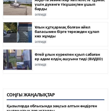
үшін дүкенге тікұшақпен ұшып
барды
ӘЛЕМДЕ
Ұлын құтқармақ болған әйел
баласымен бірге терезеден құлап
көз жұмды
ӘЛЕМДЕ
Өгей ұлын күрекпен қуып сабаған
ер адам елдің ашуына тиді (ВИДЕО)
ӘЛЕМДЕ
СОҢҒЫ ЖАҢАЛЫҚТАР
Қызылорда облысында заңсыз алтын өндірген
қылмыстық топ ұсталды