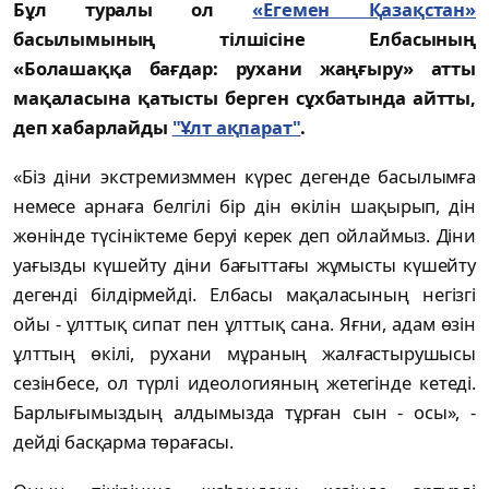
Бұл туралы ол
«Егемен Қазақстан»
басылымының тілшісіне Елбасының
«Болашаққа бағдар: рухани жаңғыру» атты
мақаласына қатысты берген сұхбатында айтты,
деп хабарлайды
"Ұлт ақпарат"
.
«Біз діни экстремизммен күрес дегенде басылымға
немесе арнаға белгілі бір дін өкілін шақырып, дін
жөнінде түсініктеме беруі керек деп ойлаймыз. Діни
уағызды күшейту діни бағыттағы жұмысты күшейту
дегенді білдірмейді. Елбасы мақаласының негізгі
ойы - ұлттық сипат пен ұлттық сана. Яғни, адам өзін
ұлттың өкілі, рухани мұраның жалғастырушысы
сезінбесе, ол түрлі идеологияның жетегінде кетеді.
Барлығымыздың алдымызда тұрған сын - осы», -
дейді басқарма төрағасы.