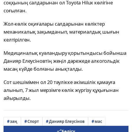
соққының салдарынан ол Toyota Hilux көлігіне
соғылған.
Жол-көлік оқиғалары салдарынан көліктер
механикалық зақымданып, материалдық шығын
келтірілген.
Медициналық куәландыру қорытындысы бойынша
Данияр Елеусіновтің жеңіл дәрежеде алкогольдік
масаң күйде болғаны анықталды.
Сот шешімімен ол 20 тәулікке әкімшілік қамауға
алынып, 7 жыл мерзімге көлік жүргізу құқығынан
айырылды.
заң
Спорт
Данияр Елеусінов
мас
Бөлісу