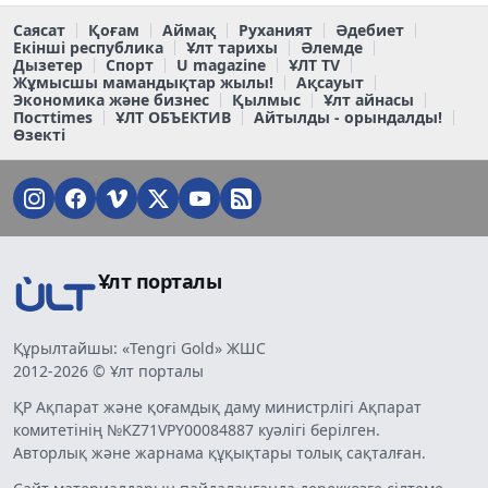
Саясат
Қоғам
Аймақ
Руханият
Әдебиет
Екінші республика
Ұлт тарихы
Әлемде
Дызетер
Спорт
U magazine
ҰЛТ TV
Жұмысшы мамандықтар жылы!
Ақсауыт
Экономика және бизнес
Қылмыс
Ұлт айнасы
Постtimes
ҰЛТ ОБЪЕКТИВ
Айтылды - орындалды!
Өзекті
Ұлт порталы
Құрылтайшы: «Tengri Gold» ЖШС
2012-2026 © Ұлт порталы
ҚР Ақпарат және қоғамдық даму министрлігі Ақпарат
комитетінің №KZ71VPY00084887 куәлігі берілген.
Авторлық және жарнама құқықтары толық сақталған.