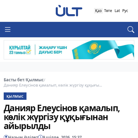
Қаз
Төте
Lat
Рус
Басты бет
/
Қылмыс
/
Данияр Елеусінов қамалып, көлік жүргізу құқығы...
ҚЫЛМЫС
Данияр Елеусінов қамалып,
көлік жүргізу құқығынан
айырылды
Назым Әділет
9 шілде, 2026, 15:37