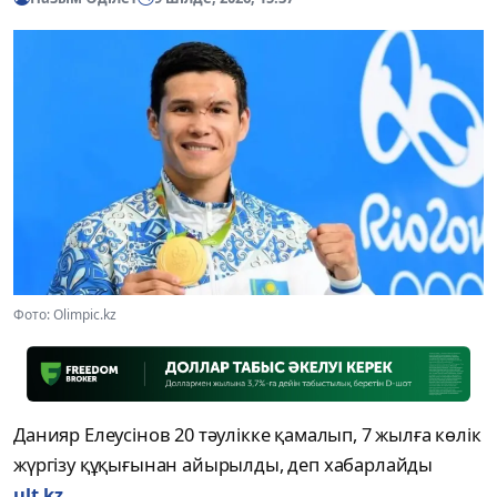
Фото: Olimpic.kz
Данияр Елеусінов 20 тәулікке қамалып, 7 жылға көлік
жүргізу құқығынан айырылды, деп хабарлайды
ult.kz.