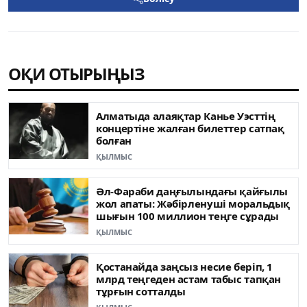
ОҚИ ОТЫРЫҢЫЗ
Алматыда алаяқтар Канье Уэсттің
концертіне жалған билеттер сатпақ
болған
ҚЫЛМЫС
Әл-Фараби даңғылындағы қайғылы
жол апаты: Жәбірленуші моральдық
шығын 100 миллион теңге сұрады
ҚЫЛМЫС
Қостанайда заңсыз несие беріп, 1
млрд теңгеден астам табыс тапқан
тұрғын сотталды