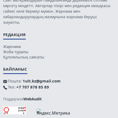
Сайт материалдарын пайдаланғанда дереккөзге сілтеме
көрсету міндетті. Авторлар пікірі мен редакция көзқарасы
сәйкес келе бермеуі мүмкін. Жарнама мен
хабарландырулардың мазмұнына жарнама беруші
жауапты.
РЕДАКЦИЯ
Жарнама
Жоба туралы
Құпиялылық саясаты
БАЙЛАНЫС
Пошта:
1ult.kz@gmail.com
Тел:
+7 707 878 85 89
Поддержка
WebAudit