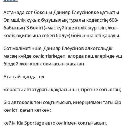
Астанада сот боксшы Данияр Елеусіновке қатысты
Әкімшілік құқық бұзушылық туралы кодекстің 608-
бабының 3-бөлігі («мас күйінде көлік жүргізіп, жол-
көлік оқиғасына себеп болу») бойынша істі қарады.
Сот мәліметінше, Данияр Елеусінов алкогольдік
масаң күйде көлік тізгіндеп, елорда көшелерінде үш
бірдей жол-көлік оқиғасын жасаған.
Атап айтқанда, ол:
жерасты автотұрағы қақпасының тірегіне соғылған;
бір автокөлікпен соқтығысып, инерциямен тағы бір
көлікті қағып кеткен;
кейін Kia Sportage автокөлігімен соқтығысып,