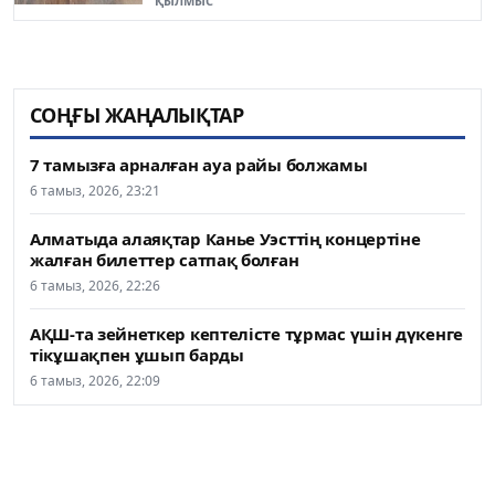
ҚЫЛМЫС
СОҢҒЫ ЖАҢАЛЫҚТАР
7 тамызға арналған ауа райы болжамы
6 тамыз, 2026, 23:21
Алматыда алаяқтар Канье Уэсттің концертіне
жалған билеттер сатпақ болған
6 тамыз, 2026, 22:26
АҚШ-та зейнеткер кептелісте тұрмас үшін дүкенге
тікұшақпен ұшып барды
6 тамыз, 2026, 22:09