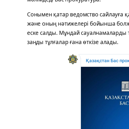
Сонымен қатар ведомство сайлауға қа
және оның нәтижелері бойынша болж
еске салды. Мұндай сауалнамаларды 
заңды тұлғалар ғана өткізе алады.