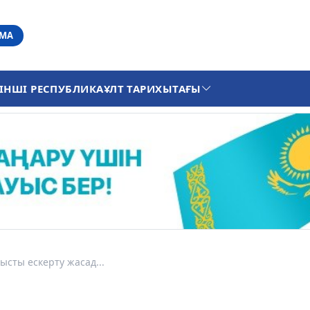
АМА
ІНШІ РЕСПУБЛИКА
ҰЛТ ТАРИХЫ
ТАҒЫ
ысты ескерту жасад...