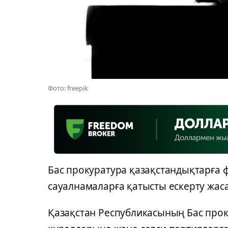
Фото: freepik
Бас прокуратура қазақстандықтарға ф
сауалнамаларға қатысты ескерту жас
Қазақстан Республикасының Бас прок