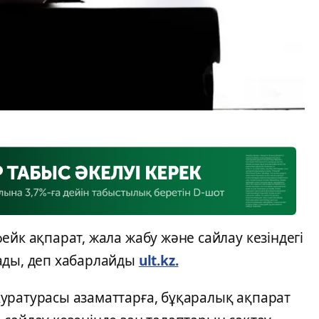
ейк ақпарат, жала жабу және сайлау кезіндегі
ады, деп хабарлайды
ult.kz.
уратурасы азаматтарға, бұқаралық ақпарат