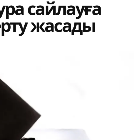
ура сайлауға
ерту жасады