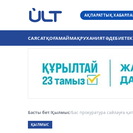
АҚПАРАТТЫҚ ХАБАРЛ
САЯСАТ
ҚОҒАМ
АЙМАҚ
РУХАНИЯТ
ӘДЕБИЕТ
ЕК
Басты бет
/
Қылмыс
/
Бас прокуратура сайлауға қат
ҚЫЛМЫС