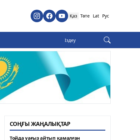
Қаз
Төте
Lat
Рус
СОҢҒЫ ЖАҢАЛЫҚТАР
Тойда уағыз айтып қамалған