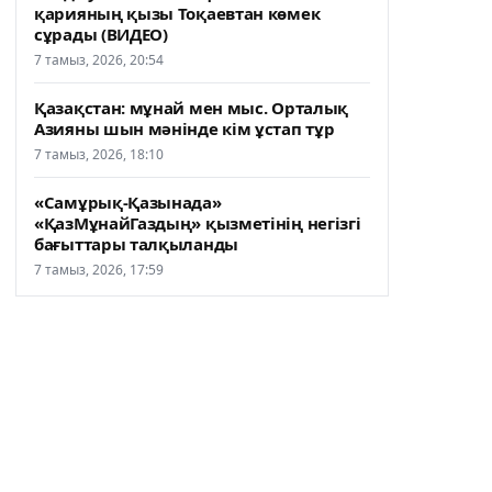
қарияның қызы Тоқаевтан көмек
сұрады (ВИДЕО)
7 тамыз, 2026, 20:54
Қазақстан: мұнай мен мыс. Орталық
Азияны шын мәнінде кім ұстап тұр
7 тамыз, 2026, 18:10
«Самұрық-Қазынада»
«ҚазМұнайГаздың» қызметінің негізгі
бағыттары талқыланды
7 тамыз, 2026, 17:59