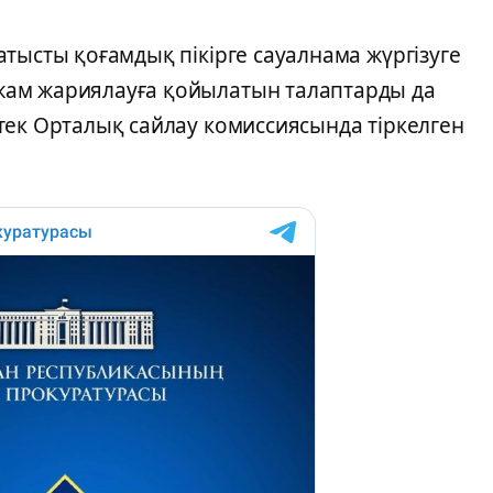
тысты қоғамдық пікірге сауалнама жүргізуге
ам жариялауға қойылатын талаптарды да
тек Орталық сайлау комиссиясында тіркелген