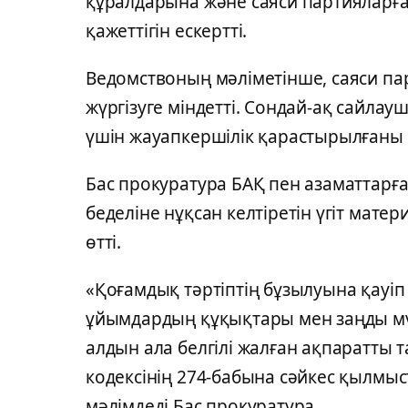
құралдарына және саяси партияларға 
қажеттігін ескертті.
Ведомствоның мәліметінше, саяси па
жүргізуге міндетті. Сондай-ақ сайла
үшін жауапкершілік қарастырылғаны 
Бас прокуратура БАҚ пен азаматтарғ
беделіне нұқсан келтіретін үгіт мате
өтті.
«Қоғамдық тәртіптің бұзылуына қауіп
ұйымдардың құқықтары мен заңды мүдд
алдын ала белгілі жалған ақпаратты
кодексінің 274-бабына сәйкес қылмыс
мәлімдеді Бас прокуратура.