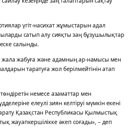
сайлау кезеңінде заң талаптарын сақтау
ртиялар үгіт-насихат жұмыстарын адал
ушыларды сатып алу сияқты заң бұзушылықтар
еске салынды.
а жала жабуға және адамның ар-намысы мен
риалдарын таратуға жол берілмейтінін атап
 төндіретін немесе азаматтар мен
елеріне елеулі зиян келтіруі мүмкін екені
 тарату Қазақстан Республикасы Қылмыстық
тық жауапкершілікке әкеп соғады», – деп