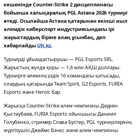
кешенінде Counter-Strike 2 дисциплинасы
бойынша халықаралық PGL Astana 2026 турнирі
өтеді. Осылайша Астана қатарынан екінші жыл
әлемдік киберспорт индустриясындағы ірі
жарыстардың біріне алаң ұсынбақ, деп
хабарлайды
Ult.kz
.
Турнирді ұйымдастырушы — PGL Esports SRL.
Жарыстың жүлде қоры — 1,6 млн АҚШ доллары.
Турнирге әлемнің үздік 16 командасы қатысады,
олардың қатарында Team Spirit, G2 Esports, FURIA
Esports және Heroic бар.
Жарысқа Counter-Strike әлем чемпионы Дәурен
Қыстаубаев, FURIA Esports ойыншысы Даниил
Голубенко, стример Слава Бустер, PGL турнирлерінің
жүргізушісі Джеймс Бэнкс және әлем чемпионы