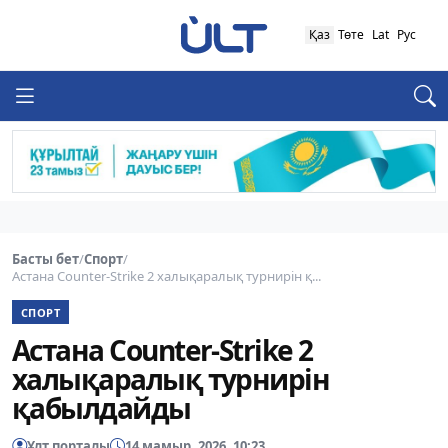
Қаз
Төте
Lat
Рус
Басты бет
/
Спорт
/
Астана Counter-Strike 2 халықаралық турнирін қ...
СПОРТ
Астана Counter-Strike 2
халықаралық турнирін
қабылдайды
Ұлт порталы
14 мамыр, 2026, 10:23