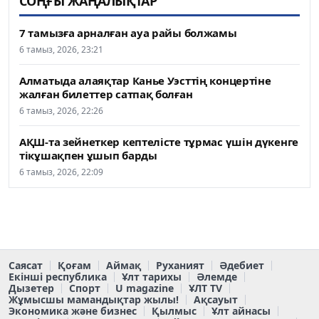
СОҢҒЫ ЖАҢАЛЫҚТАР
7 тамызға арналған ауа райы болжамы
6 тамыз, 2026, 23:21
Алматыда алаяқтар Канье Уэсттің концертіне
жалған билеттер сатпақ болған
6 тамыз, 2026, 22:26
АҚШ-та зейнеткер кептелісте тұрмас үшін дүкенге
тікұшақпен ұшып барды
6 тамыз, 2026, 22:09
Саясат
Қоғам
Аймақ
Руханият
Әдебиет
Екінші республика
Ұлт тарихы
Әлемде
Дызетер
Спорт
U magazine
ҰЛТ TV
Жұмысшы мамандықтар жылы!
Ақсауыт
Экономика және бизнес
Қылмыс
Ұлт айнасы