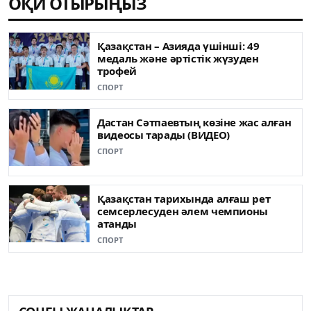
ОҚИ ОТЫРЫҢЫЗ
Қазақстан – Азияда үшінші: 49
медаль жəне əртістік жүзуден
трофей
СПОРТ
Дастан Сәтпаевтың көзіне жас алған
видеосы тарады (ВИДЕО)
СПОРТ
Қазақстан тарихында алғаш рет
семсерлесуден әлем чемпионы
атанды
СПОРТ