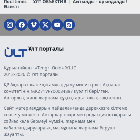
Постtimes
ҰЛТ ОБЪЕКТИВ
Айтылды - орындалды!
Өзекті
Ұлт порталы
Құрылтайшы: «Tengri Gold» ЖШС
2012-2026 © Ұлт порталы
ҚР Ақпарат және қоғамдық даму министрлігі Ақпарат
комитетінің №KZ71VPY00084887 куәлігі берілген.
Авторлық және жарнама құқықтары толық сақталған.
Сайт материалдарын пайдаланғанда дереккөзге сілтеме
көрсету міндетті. Авторлар пікірі мен редакция көзқарасы
сәйкес келе бермеуі мүмкін. Жарнама мен
хабарландырулардың мазмұнына жарнама беруші
жауапты.