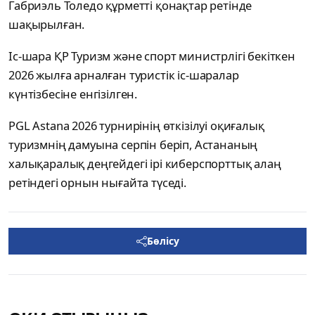
Габриэль Толедо құрметті қонақтар ретінде
шақырылған.
Іс-шара ҚР Туризм және спорт министрлігі бекіткен
2026 жылға арналған туристік іс-шаралар
күнтізбесіне енгізілген.
PGL Astana 2026 турнирінің өткізілуі оқиғалық
туризмнің дамуына серпін беріп, Астананың
халықаралық деңгейдегі ірі киберспорттық алаң
ретіндегі орнын нығайта түседі.
Бөлісу