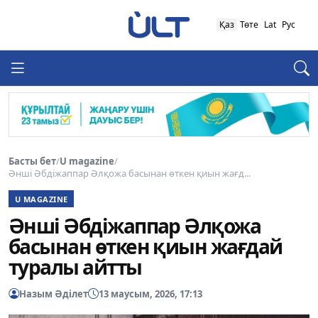
Қаз
Төте
Lat
Рус
Басты бет
/
U magazine
/
Әнші Әбдіжаппар Әлқожа басынан өткен қиын жағд...
U MAGAZINE
Әнші Әбдіжаппар Әлқожа
басынан өткен қиын жағдай
туралы айтты
Назым Әділет
13 маусым, 2026, 17:13