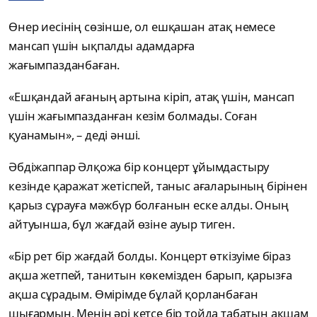
Өнер иесінің сөзінше, ол ешқашан атақ немесе
мансап үшін ықпалды адамдарға
жағымпазданбаған.
«Ешқандай ағаның артына кіріп, атақ үшін, мансап
үшін жағымпазданған кезім болмады. Соған
қуанамын», – деді әнші.
Әбдіжаппар Әлқожа бір концерт ұйымдастыру
кезінде қаражат жетіспей, таныс ағаларының бірінен
қарыз сұрауға мәжбүр болғанын еске алды. Оның
айтуынша, бұл жағдай өзіне ауыр тиген.
«Бір рет бір жағдай болды. Концерт өткізуіме біраз
ақша жетпей, танитын көкемізден барып, қарызға
ақша сұрадым. Өмірімде бұлай қорланбаған
шығармын. Менің әрі кетсе бір тойда табатын ақшам