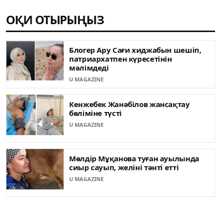
ОҚИ ОТЫРЫҢЫЗ
Блогер Ару Сағи хиджабын шешіп,
патриархатпен күресетінін
мәлімдеді
U MAGAZINE
Кенжебек Жанәбілов жансақтау
бөліміне түсті
U MAGAZINE
Мөлдір Мұқанова туған ауылында
сиыр сауып, желіні тәнті етті
U MAGAZINE