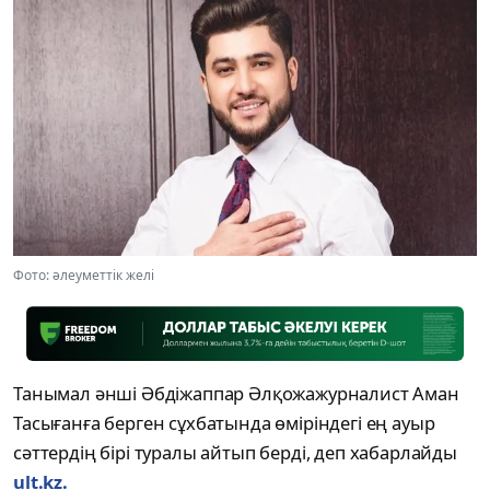
Фото: әлеуметтік желі
Танымал әнші Әбдіжаппар Әлқожажурналист Аман
Тасығанға берген сұхбатында өміріндегі ең ауыр
сәттердің бірі туралы айтып берді, деп хабарлайды
ult.kz.