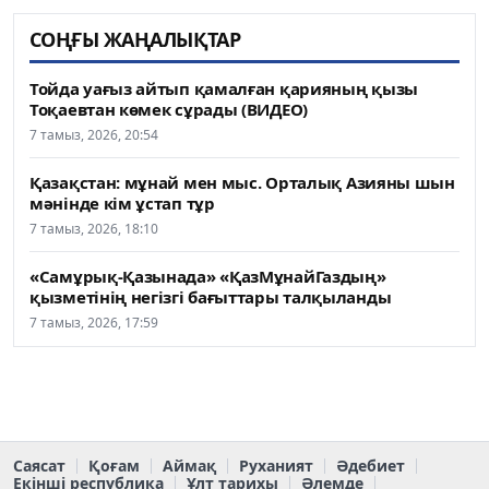
СОҢҒЫ ЖАҢАЛЫҚТАР
Тойда уағыз айтып қамалған қарияның қызы
Тоқаевтан көмек сұрады (ВИДЕО)
7 тамыз, 2026, 20:54
Қазақстан: мұнай мен мыс. Орталық Азияны шын
мәнінде кім ұстап тұр
7 тамыз, 2026, 18:10
«Самұрық-Қазынада» «ҚазМұнайГаздың»
қызметінің негізгі бағыттары талқыланды
7 тамыз, 2026, 17:59
Саясат
Қоғам
Аймақ
Руханият
Әдебиет
Екінші республика
Ұлт тарихы
Әлемде