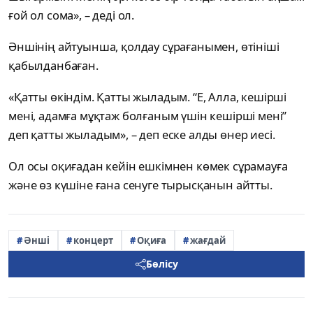
ғой ол сома», – деді ол.
Әншінің айтуынша, қолдау сұрағанымен, өтініші
қабылданбаған.
«Қатты өкіндім. Қатты жыладым. “Е, Алла, кешірші
мені, адамға мұқтаж болғаным үшін кешірші мені”
деп қатты жыладым», – деп еске алды өнер иесі.
Ол осы оқиғадан кейін ешкімнен көмек сұрамауға
және өз күшіне ғана сенуге тырысқанын айтты.
Әнші
концерт
Оқиға
жағдай
Бөлісу