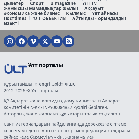
Дызетер
Спорт
U magazine
ҰЛТ TV
Жұмысшы мамандықтар жылы!
Ақсауыт
Экономика және бизнес
Қылмыс
Ұлт айнасы
Постtimes
ҰЛТ ОБЪЕКТИВ
Айтылды - орындалды!
Өзекті
Ұлт порталы
Құрылтайшы: «Tengri Gold» ЖШС
2012-2026 © Ұлт порталы
ҚР Ақпарат және қоғамдық даму министрлігі Ақпарат
комитетінің №KZ71VPY00084887 куәлігі берілген.
Авторлық және жарнама құқықтары толық сақталған.
Сайт материалдарын пайдаланғанда дереккөзге сілтеме
көрсету міндетті. Авторлар пікірі мен редакция көзқарасы
сәйкес келе бермеуі мүмкін. Жарнама мен