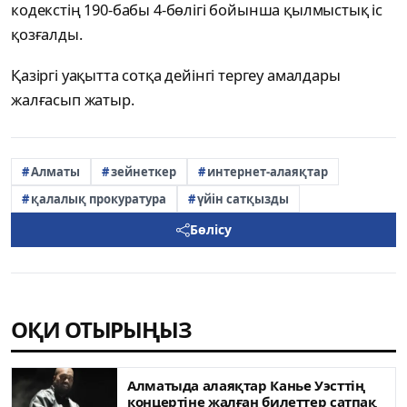
кодекстің 190-бабы 4-бөлігі бойынша қылмыстық іс
қозғалды.
Қазіргі уақытта сотқа дейінгі тергеу амалдары
жалғасып жатыр.
Алматы
зейнеткер
интернет-алаяқтар
қалалық прокуратура
үйін сатқызды
Бөлісу
ОҚИ ОТЫРЫҢЫЗ
Алматыда алаяқтар Канье Уэсттің
концертіне жалған билеттер сатпақ