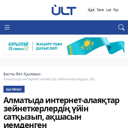
Қаз
Төте
Lat
Рус
Басты бет
/
Қылмыс
/
Алматыда интернет-алаяқтар зейнеткерлердің үйі...
ҚЫЛМЫС
Алматыда интернет-алаяқтар
зейнеткерлердің үйін
сатқызып, ақшасын
иемденген