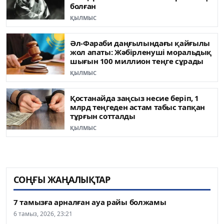
болған
ҚЫЛМЫС
Әл-Фараби даңғылындағы қайғылы
жол апаты: Жәбірленуші моральдық
шығын 100 миллион теңге сұрады
ҚЫЛМЫС
Қостанайда заңсыз несие беріп, 1
млрд теңгеден астам табыс тапқан
тұрғын сотталды
ҚЫЛМЫС
СОҢҒЫ ЖАҢАЛЫҚТАР
7 тамызға арналған ауа райы болжамы
6 тамыз, 2026, 23:21