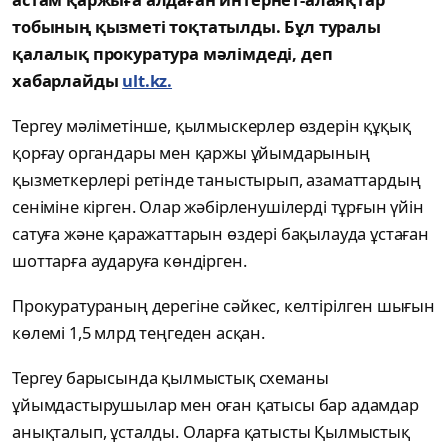
тобының қызметі тоқтатылды. Бұл туралы
қалалық прокуратура мәлімдеді, деп
хабарлайды
ult.kz.
Тергеу мәліметінше, қылмыскерлер өздерін құқық
қорғау органдары мен қаржы ұйымдарының
қызметкерлері ретінде таныстырып, азаматтардың
сеніміне кірген. Олар жәбірленушілерді тұрғын үйін
сатуға және қаражаттарын өздері бақылауда ұстаған
шоттарға аударуға көндірген.
Прокуратураның дерегіне сәйкес, келтірілген шығын
көлемі 1,5 млрд теңгеден асқан.
Тергеу барысында қылмыстық схеманы
ұйымдастырушылар мен оған қатысы бар адамдар
анықталып, ұсталды. Оларға қатысты Қылмыстық