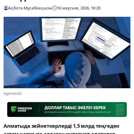
Ақбота Мұсабекқызы
16 маусым, 2026, 16:20
egemen.kz
Алматыда зейнеткерлерді 1,5 млрд теңгеден
астам қаржыға алдаған интернет-алаяқтар