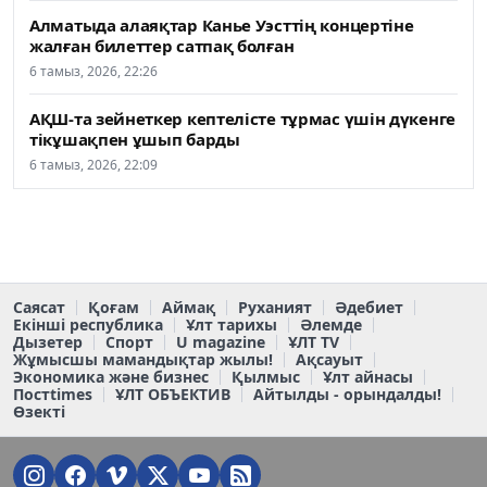
Алматыда алаяқтар Канье Уэсттің концертіне
жалған билеттер сатпақ болған
6 тамыз, 2026, 22:26
АҚШ-та зейнеткер кептелісте тұрмас үшін дүкенге
тікұшақпен ұшып барды
6 тамыз, 2026, 22:09
Саясат
Қоғам
Аймақ
Руханият
Әдебиет
Екінші республика
Ұлт тарихы
Әлемде
Дызетер
Спорт
U magazine
ҰЛТ TV
Жұмысшы мамандықтар жылы!
Ақсауыт
Экономика және бизнес
Қылмыс
Ұлт айнасы
Постtimes
ҰЛТ ОБЪЕКТИВ
Айтылды - орындалды!
Өзекті