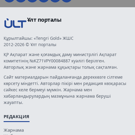
Ұлт порталы
Құрылтайшы: «Tengri Gold» ЖШС
2012-2026 © Ұлт порталы
ҚР Ақпарат және қоғамдық даму министрлігі Ақпарат
комитетінің №KZ71VPY00084887 куәлігі берілген.
Авторлық және жарнама құқықтары толық сақталған.
Сайт материалдарын пайдаланғанда дереккөзге сілтеме
көрсету міндетті. Авторлар пікірі мен редакция көзқарасы
сәйкес келе бермеуі мүмкін. Жарнама мен
хабарландырулардың мазмұнына жарнама беруші
жауапты.
РЕДАКЦИЯ
Жарнама