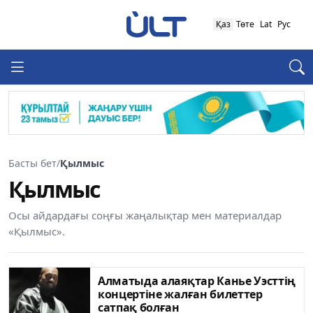
Қаз
Төте
Lat
Рус
Басты бет
/
Қылмыс
Қылмыс
Осы айдардағы соңғы жаңалықтар мен материалдар
«Қылмыс».
Алматыда алаяқтар Канье Уэсттің
концертіне жалған билеттер
сатпақ болған