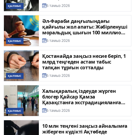
6 тамыз 2026
ҚЫЛМЫС
Әл-Фараби даңғылындағы
қайғылы жол апаты: Жәбірленуші
моральдық шығын 100 миллион
теңге сұрады
6 тамыз 2026
ҚЫЛМЫС
Қостанайда заңсыз несие беріп, 1
млрд теңгеден астам табыс
тапқан тұрғын сотталды
6 тамыз 2026
ҚЫЛМЫС
Халықаралық іздеуде жүрген
блогер Қайсар Қамза
Қазақстанға экстрадицияланған
болуы мүмкін
6 тамыз 2026
ҚЫЛМЫС
10 млн теңгені заңсыз айналымға
жіберген күдікті Ақтөбеде