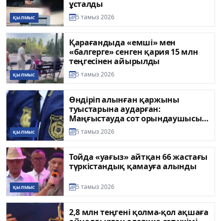
ұсталды
5 тамыз 2026
ҚЫЛМЫС
Қарағандыда «емші» мен
«балгерге» сенген қария 15 млн
теңгесінен айырылды
5 тамыз 2026
ҚЫЛМЫС
Өндіріп алынған қаржыны
туыстарына аударған:
Маңғыстауда сот орындаушысы
тергеліп жатыр
5 тамыз 2026
ҚЫЛМЫС
Тойда «уағыз» айтқан 66 жастағы
түркістандық қамауға алынды
5 тамыз 2026
ҚЫЛМЫС
2,8 млн теңгені қолма-қол ақшаға