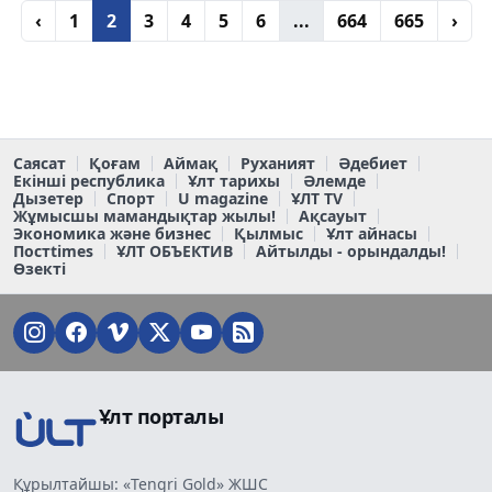
‹
1
2
3
4
5
6
...
664
665
›
Саясат
Қоғам
Аймақ
Руханият
Әдебиет
Екінші республика
Ұлт тарихы
Әлемде
Дызетер
Спорт
U magazine
ҰЛТ TV
Жұмысшы мамандықтар жылы!
Ақсауыт
Экономика және бизнес
Қылмыс
Ұлт айнасы
Постtimes
ҰЛТ ОБЪЕКТИВ
Айтылды - орындалды!
Өзекті
Ұлт порталы
Құрылтайшы: «Tengri Gold» ЖШС