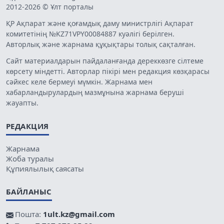
2012-2026 © Ұлт порталы
ҚР Ақпарат және қоғамдық даму министрлігі Ақпарат
комитетінің №KZ71VPY00084887 куәлігі берілген.
Авторлық және жарнама құқықтары толық сақталған.
Сайт материалдарын пайдаланғанда дереккөзге сілтеме
көрсету міндетті. Авторлар пікірі мен редакция көзқарасы
сәйкес келе бермеуі мүмкін. Жарнама мен
хабарландырулардың мазмұнына жарнама беруші
жауапты.
РЕДАКЦИЯ
Жарнама
Жоба туралы
Құпиялылық саясаты
БАЙЛАНЫС
Пошта:
1ult.kz@gmail.com