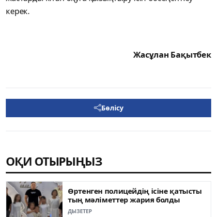
керек.
Жасұлан Бақытбек
Бөлісу
ОҚИ ОТЫРЫҢЫЗ
Өртенген полицейдің ісіне қатысты
тың мәліметтер жария болды
ДЫЗЕТЕР