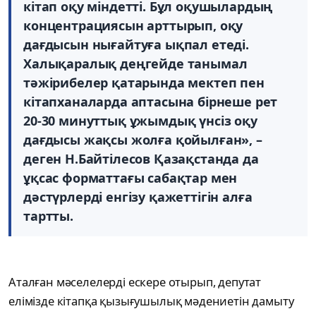
кітап оқу міндетті. Бұл оқушылардың
концентрациясын арттырып, оқу
дағдысын нығайтуға ықпал етеді.
Халықаралық деңгейде танымал
тәжірибелер қатарында мектеп пен
кітапханаларда аптасына бірнеше рет
20-30 минуттық ұжымдық үнсіз оқу
дағдысы жақсы жолға қойылған», –
деген Н.Байтілесов Қазақстанда да
ұқсас форматтағы сабақтар мен
дәстүрлерді енгізу қажеттігін алға
тартты.
Аталған мәселелерді ескере отырып, депутат
елімізде кітапқа қызығушылық мәдениетін дамыту