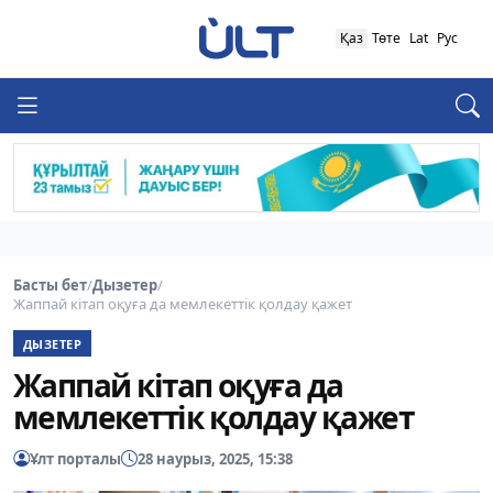
Қаз
Төте
Lat
Рус
Басты бет
/
Дызетер
/
Жаппай кітап оқуға да мемлекеттік қолдау қажет
ДЫЗЕТЕР
Жаппай кітап оқуға да
мемлекеттік қолдау қажет
Ұлт порталы
28 наурыз, 2025, 15:38