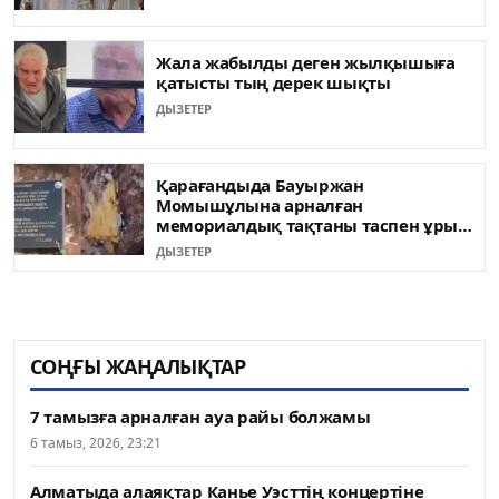
Жала жабылды деген жылқышыға
қатысты тың дерек шықты
ДЫЗЕТЕР
Қарағандыда Бауыржан
Момышұлына арналған
мемориалдық тақтаны таспен ұрып
сындырған
ДЫЗЕТЕР
СОҢҒЫ ЖАҢАЛЫҚТАР
7 тамызға арналған ауа райы болжамы
6 тамыз, 2026, 23:21
Алматыда алаяқтар Канье Уэсттің концертіне