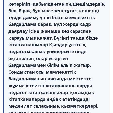
көтеріліп, қабылданған оң шешімдердің
бірі. Бірақ бұл мәселені тұтас, кешенді
түрде дамыу үшін бізге мемлекеттік
бағдарлама керек. Бұл жерде кадр
даярлау ісіне жаңаша көзқараспен
қарауымыз қажет. Бүгінгі таңда бізде
кітапханашылар Қыздар ұлттық
педагогикалық университетінде
оқытылып, олар ескірген
бағдарламамен білім алып жатыр.
Сондықтан осы мемлекеттік
бағдарламаның аясында мектепте
жұмыс істейтін кітапханашыларды
педагог кітапханашылар, қоғамдық
кітапханаларда еңбек ететіндерді
мәдениет саласының қызметкерлері,
сонымен қатар университеттерде,