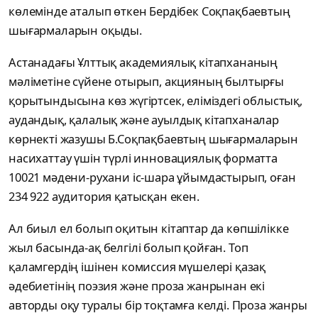
көлемінде аталып өткен Бердібек Соқпақбаевтың
шығармаларын оқыды.
Астанадағы Ұлттық академиялық кітапхананың
мәліметіне сүйене отырып, акцияның былтырғы
қорытындысына көз жүгіртсек, еліміздегі облыстық,
аудандық, қалалық және ауылдық кітапханалар
көрнекті жазушы Б.Соқпақбаевтың шығармаларын
насихаттау үшін түрлі инновациялық форматта
10021 мәдени-рухани іс-шара ұйымдастырып, оған
234 922 аудитория қатысқан екен.
Ал биыл ел болып оқитын кітаптар да көпшілікке
жыл басында-ақ белгілі болып қойған. Топ
қаламгердің ішінен комиссия мүшелері қазақ
әдебиетінің поэзия және проза жанрынан екі
авторды оқу туралы бір тоқтамға келді. Проза жанры