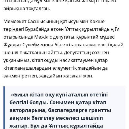
отырысында бұл мәселеге Қасым-Жомарт Тоқаев
айрықша тоқталған.
Мемлекет басшысының қатысуымен Көкше
төріндегі Бурабайда өткен Ұлттық құрылтайдың IV
отырысында Мәжіліс депутаты, құрылтай мүшесі
Жұлдыз Сүлейменова бізге кітапхана мәселесі қалай
шешіліп жатқанын айтты. Депутаттың сөзінен
ұққанымыз, кітап оқуды насихаттаумен қатар
кітапханашылардың әлеуметтік жағдайын да
заңмен реттеп, жағдайын жасаған жөн.
«Биыл кітап оқу күні аталып өтетіні
белгілі болды. Сонымен қатар кітап
авторларына, баспагерлерге грантты
заңмен белгілеу мәселесі шешіліп
жатыр. Бұл да Ұлттық құрылтайда