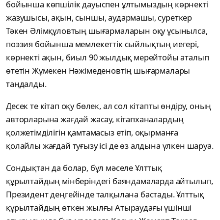
бойынша көпшілік дауыспен ұлтымыздың көрнекті
жазушысы, ақын, сыншы, аудармашы, суреткер
Тәкен Әлімқұловтың шығармаларын оқу ұсынылса,
поэзия бойынша мемлекеттік сыйлықтың иегері,
көрнекті ақын, биыл 90 жылдық мерейтойы аталып
өтетін Жұмекен Нәжімеденовтің шығармалары
таңдалды.
Десек те кітап оқу бөлек, ал сол кітапты өндіру, оның
авторларына жағдай жасау, кітапханалардың
қолжетімділігін қамтамасыз етіп, оқырманға
қолайлы жағдай туғызу ісі де өз алдына үлкен шаруа.
Сондықтан да болар, бұл мәселе Ұлттық
құрылтайдың мінберіндегі баяндамаларда айтылып,
Президент деңгейінде талқылана бастады. Ұлттық
құрылтайдың өткен жылғы Атыраудағы үшінші