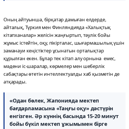
Оның айтуынша, бірқатар дамыған елдерде,
айталық, Түркия мен Финляндияда «Халықтық
кітапханалар» желісін жаңғыртып, тәулік бойы
жұмыс істейтін, оқу, пікірталас, шығармашылық үшін
заманауи кеңістіктер ұсынатын орталықтар
құрылған екен. Бұлар тек кітап алу орнына емес,
мәдени іс-шаралар, көрмелер мен шеберлік
сабақтары өтетін интеллектуалды хаб қызметін де
атқарады.
«Одан бөлек, Жапонияда мектеп
бағдарламасына «Таңғы оқу» дәстүрін
енгізген. Әр күннің басында 15-20 минут
бойы бүкіл мектеп ұжымымен бірге