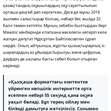
қазақстандық оқушылардың оқу сауаттылығын
орташа деңгей деп көрсеткен. Десе де мұны 2016
жылмен салыстырар болсақ, небәрі бес жылда 32
балл төмен кетіппіз. Мұның себебін былтырдан бері
Мәжіліс мінберінде кітапхана мәселесін көтеріп келе
жатқан депутат Нұрсұлтан Байтілесовтен сұрап
көрдік. Оның айтуынша, жұртты қызықтырарлық іс-
шаралардың аз ұйымдастырылуы және цифрлық
дәуірдің де ықпалы басты себеп болып отырған
көрінеді.
«Қысқаша форматтағы контентке
үйренген көпшілік интернетте орта
есеппен небәрі 55 секунд қана оқуға
уақыт бөледі. Бұл терең ойлау мен
білімді дамытуға жеткіліксіз. Сонымен