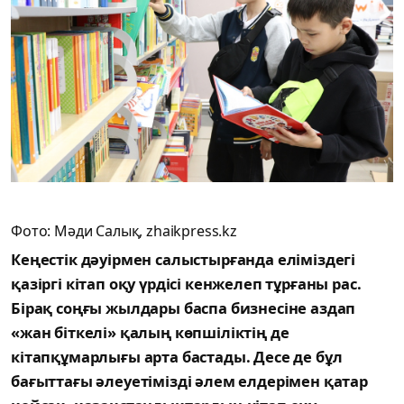
Фото: Мәди Салық, zhaikpress.kz
Кеңестік дәуірмен салыстырғанда еліміздегі
қазіргі кітап оқу үрдісі кенжелеп тұрғаны рас.
Бірақ соңғы жылдары баспа бизнесіне аздап
«жан біткелі» қалың көпшіліктің де
кітапқұмарлығы арта бастады. Десе де бұл
бағыттағы әлеуетімізді әлем елдерімен қатар