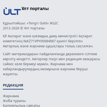
Ұлт порталы
Құрылтайшы: «Tengri Gold» ЖШС
2012-2026 © Ұлт порталы
ҚР Ақпарат және қоғамдық даму министрлігі Ақпарат
комитетінің №KZ71VPY00084887 куәлігі берілген.
Авторлық және жарнама құқықтары толық сақталған.
Сайт материалдарын пайдаланғанда дереккөзге сілтеме
көрсету міндетті. Авторлар пікірі мен редакция көзқарасы
сәйкес келе бермеуі мүмкін. Жарнама мен
хабарландырулардың мазмұнына жарнама беруші
жауапты.
РЕДАКЦИЯ
Жарнама
Жоба туралы
Құпиялылық саясаты