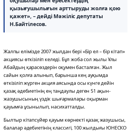
оқушылар мен ересектердің
қызығушылығын арттыруды жолға қою
қажет», – дейді Мәжіліс депутаты
Н.Байтілесов.
Жалпы елімізде 2007 жылдан бері «Бір ел – бір кітап»
акциясы өткізіліп келеді. Бұл жоба сол жылы Ұлы
Абайдың қарасөздерін оқумен басталған. Жыл
сайын қолға алынып, барынша кең ауқымда
өткізіліп жүрген акция аясында осы күнге дейін
қазақ әдебиетінің ең таңдаулы деген 51 ақын-
жазушысының үздік шығармалары оқырман
қауымға ұсынылып, насихатталды.
Былтыр кітапсүйер қауым көрнекті қазақ жазушысы,
балалар әдебиетінің классигі, 100 жылдығы ЮНЕСКО