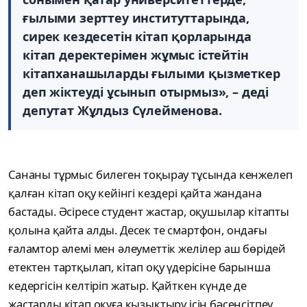
ғылыми зерттеу институттарында,
сирек кездесетін кітап қорларында
кітап деректерімен жұмыс істейтін
кітапханашыларды ғылыми қызметкер
деп жіктеуді ұсынып отырмыз», – деді
депутат Жұлдыз Сүлейменова.
Сананы тұрмыс билеген тоқырау тұсында кенжелеп
қалған кітап оқу кейінгі кездері қайта жандана
бастады. Әсіресе студент жастар, оқушылар кітапты
қолына қайта алды. Десек те смартфон, ондағы
ғаламтор әлемі мен әлеуметтік желілер аш бөрідей
етектен тартқылап, кітап оқу үдерісіне барынша
кедергісін келтіріп жатыр. Қайткен күнде де
жастарды кітап оқуға қызықтыру ісін бәсеңсітпеу