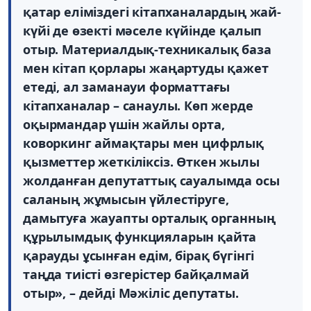
қатар еліміздегі кітапханалардың жай-
күйі де өзекті мәселе күйінде қалып
отыр. Материалдық-техникалық база
мен кітап қорлары жаңартуды қажет
етеді, ал заманауи форматтағы
кітапханалар – санаулы. Көп жерде
оқырмандар үшін жайлы орта,
коворкинг аймақтары мен цифрлық
қызметтер жеткіліксіз. Өткен жылы
жолданған депутаттық сауалымда осы
саланың жұмысын үйлестіруге,
дамытуға жауапты орталық органның
құрылымдық функцияларын қайта
қарауды ұсынған едім, бірақ бүгінгі
таңда тиісті өзгерістер байқалмай
отыр», – дейді Мәжіліс депутаты.