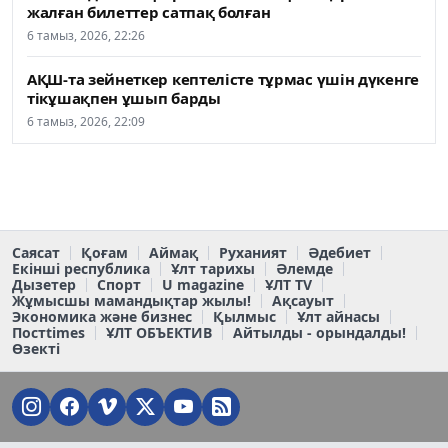
жалған билеттер сатпақ болған
6 тамыз, 2026, 22:26
АҚШ-та зейнеткер кептелісте тұрмас үшін дүкенге
тікұшақпен ұшып барды
6 тамыз, 2026, 22:09
Саясат
Қоғам
Аймақ
Руханият
Әдебиет
Екінші республика
Ұлт тарихы
Әлемде
Дызетер
Спорт
U magazine
ҰЛТ TV
Жұмысшы мамандықтар жылы!
Ақсауыт
Экономика және бизнес
Қылмыс
Ұлт айнасы
Постtimes
ҰЛТ ОБЪЕКТИВ
Айтылды - орындалды!
Өзекті