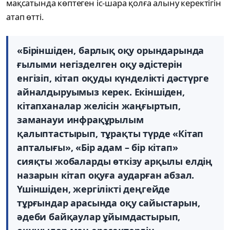
мақсатында көптеген іс-шара қолға алыну керектігін
атап өтті.
«Біріншіден, барлық оқу орындарында
ғылыми негізделген оқу әдістерін
енгізіп, кітап оқуды күнделікті дәстүрге
айналдыруымыз керек. Екіншіден,
кітапханалар желісін жаңғыртып,
заманауи инфрақұрылым
қалыптастырып, тұрақты түрде «Кітап
апталығы», «Бір адам – бір кітап»
сияқты жобаларды өткізу арқылы елдің
назарын кітап оқуға аударған абзал.
Үшіншіден, жергілікті деңгейде
тұрғындар арасында оқу сайыстарын,
әдеби байқаулар ұйымдастырып,