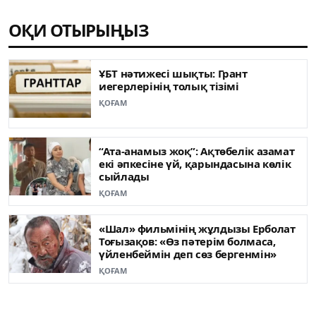
ОҚИ ОТЫРЫҢЫЗ
ҰБТ нәтижесі шықты: Грант
иегерлерінің толық тізімі
ҚОҒАМ
“Ата-анамыз жоқ”: Ақтөбелік азамат
екі әпкесіне үй, қарындасына көлік
сыйлады
ҚОҒАМ
«Шал» фильмінің жұлдызы Ерболат
Тоғызақов: «Өз пәтерім болмаса,
үйленбеймін деп сөз бергенмін»
ҚОҒАМ