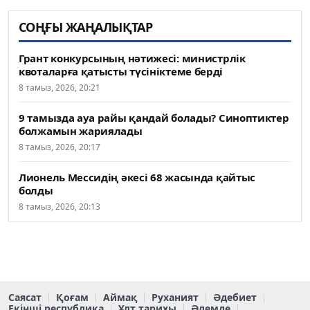
СОҢҒЫ ЖАҢАЛЫҚТАР
Грант конкурсының нәтижесі: министрлік
квоталарға қатысты түсініктеме берді
8 тамыз, 2026, 20:21
9 тамызда ауа райы қандай болады? Синоптиктер
болжамын жариялады
8 тамыз, 2026, 20:17
Лионель Мессидің әкесі 68 жасында қайтыс
болды
8 тамыз, 2026, 20:13
Саясат
Қоғам
Аймақ
Руханият
Әдебиет
Екінші республика
Ұлт тарихы
Әлемде