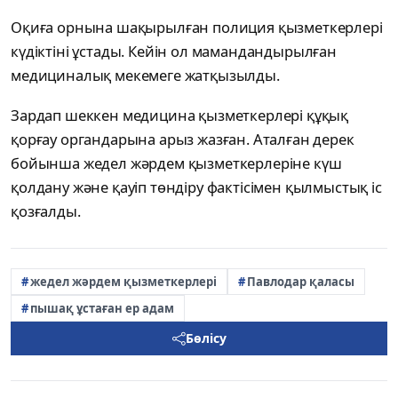
Оқиға орнына шақырылған полиция қызметкерлері
күдіктіні ұстады. Кейін ол мамандандырылған
медициналық мекемеге жатқызылды.
Зардап шеккен медицина қызметкерлері құқық
қорғау органдарына арыз жазған. Аталған дерек
бойынша жедел жәрдем қызметкерлеріне күш
қолдану және қауіп төндіру фактісімен қылмыстық іс
қозғалды.
жедел жәрдем қызметкерлері
Павлодар қаласы
пышақ ұстаған ер адам
Бөлісу