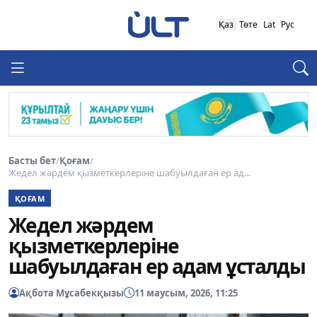
Қаз
Төте
Lat
Рус
Басты бет
/
Қоғам
/
Жедел жәрдем қызметкерлеріне шабуылдаған ер ад...
ҚОҒАМ
Жедел жәрдем
қызметкерлеріне
шабуылдаған ер адам ұсталды
Ақбота Мұсабекқызы
11 маусым, 2026, 11:25