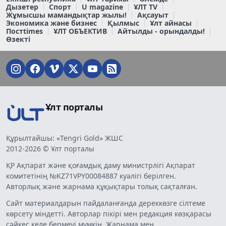
Дызетер
Спорт
U magazine
ҰЛТ TV
Жұмысшы мамандықтар жылы!
Ақсауыт
Экономика және бизнес
Қылмыс
Ұлт айнасы
Постtimes
ҰЛТ ОБЪЕКТИВ
Айтылды - орындалды!
Өзекті
Ұлт порталы
Құрылтайшы: «Tengri Gold» ЖШС
2012-2026 © Ұлт порталы
ҚР Ақпарат және қоғамдық даму министрлігі Ақпарат
комитетінің №KZ71VPY00084887 куәлігі берілген.
Авторлық және жарнама құқықтары толық сақталған.
Сайт материалдарын пайдаланғанда дереккөзге сілтеме
көрсету міндетті. Авторлар пікірі мен редакция көзқарасы
сәйкес келе бермеуі мүмкін. Жарнама мен