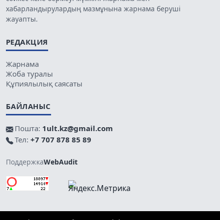
хабарландырулардың мазмұнына жарнама беруші
жауапты.
РЕДАКЦИЯ
Жарнама
Жоба туралы
Құпиялылық саясаты
БАЙЛАНЫС
Пошта:
1ult.kz@gmail.com
Тел:
+7 707 878 85 89
Поддержка
WebAudit