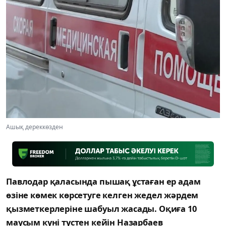
Ашық дереккөзден
Павлодар қаласында пышақ ұстаған ер адам
өзіне көмек көрсетуге келген жедел жәрдем
қызметкерлеріне шабуыл жасады. Оқиға 10
маусым күні түстен кейін Назарбаев