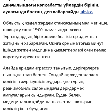
даңғылындағы көпқабатты үйлердің бірінің
ауласында болған, деп хабарлайды
ult.kz.
Облыстық жедел жәрдем стансасының мәліметінше,
шақырту сағат 15:00 шамасында түскен.
Тұрғындардың бірі көшеде белгісіз ер адамның
жатқанын хабарлаған. Оқиға орнына тоғыз минут
ішінде жеткен медицина қызметкерлері оған көмек
көрсетуге әрекеттенген.
Алайда ер адам агрессия танытып, дәрігерлерге
пышақпен тап берген. Сондай-ақ жедел жәрдем
көлігінің жүргізушісін жұдырықпен ұрып,
реанимобиль салонындағы дәрі-дәрмек
ампулаларын сындырған. Бұдан бөлек,
медициналық қобдишаны сыртқа лақтырып,
көліктің ішін бүлдірген.