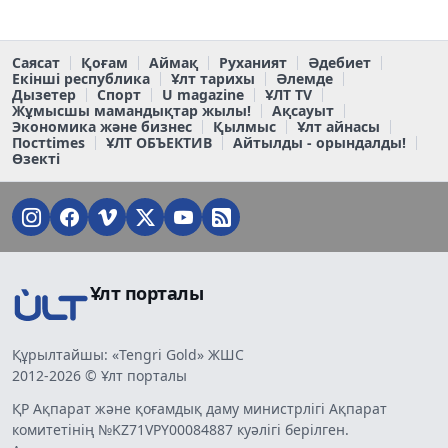
Саясат
Қоғам
Аймақ
Руханият
Әдебиет
Екінші республика
Ұлт тарихы
Әлемде
Дызетер
Спорт
U magazine
ҰЛТ TV
Жұмысшы мамандықтар жылы!
Ақсауыт
Экономика және бизнес
Қылмыс
Ұлт айнасы
Постtimes
ҰЛТ ОБЪЕКТИВ
Айтылды - орындалды!
Өзекті
Ұлт порталы
Құрылтайшы: «Tengri Gold» ЖШС
2012-2026 © Ұлт порталы
ҚР Ақпарат және қоғамдық даму министрлігі Ақпарат
комитетінің №KZ71VPY00084887 куәлігі берілген.