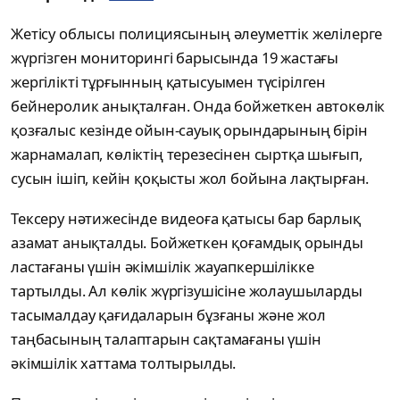
Жетісу облысы полициясының әлеуметтік желілерге
жүргізген мониторингі барысында 19 жастағы
жергілікті тұрғынның қатысуымен түсірілген
бейнеролик анықталған. Онда бойжеткен автокөлік
қозғалыс кезінде ойын-сауық орындарының бірін
жарнамалап, көліктің терезесінен сыртқа шығып,
сусын ішіп, кейін қоқысты жол бойына лақтырған.
Тексеру нәтижесінде видеоға қатысы бар барлық
азамат анықталды. Бойжеткен қоғамдық орынды
ластағаны үшін әкімшілік жауапкершілікке
тартылды. Ал көлік жүргізушісіне жолаушыларды
тасымалдау қағидаларын бұзғаны және жол
таңбасының талаптарын сақтамағаны үшін
әкімшілік хаттама толтырылды.