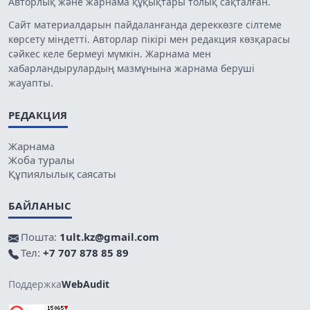
Авторлық және жарнама құқықтары толық сақталған.
Сайт материалдарын пайдаланғанда дереккөзге сілтеме
көрсету міндетті. Авторлар пікірі мен редакция көзқарасы
сәйкес келе бермеуі мүмкін. Жарнама мен
хабарландырулардың мазмұнына жарнама беруші
жауапты.
РЕДАКЦИЯ
Жарнама
Жоба туралы
Құпиялылық саясаты
БАЙЛАНЫС
Пошта:
1ult.kz@gmail.com
Тел:
+7 707 878 85 89
Поддержка
WebAudit