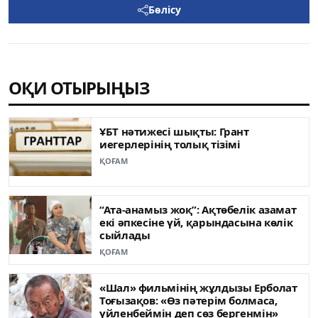
Бөлісу
ОҚИ ОТЫРЫҢЫЗ
ҰБТ нәтижесі шықты: Грант
иегерлерінің толық тізімі
ҚОҒАМ
“Ата-анамыз жоқ”: Ақтөбелік азамат
екі әпкесіне үй, қарындасына көлік
сыйлады
ҚОҒАМ
«Шал» фильмінің жұлдызы Ерболат
Тоғызақов: «Өз пәтерім болмаса,
үйленбеймін деп сөз бергенмін»