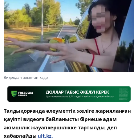
Видеодан алынған кадр
Талдықорғанда әлеуметтік желіге жарияланған
қауіпті видеоға байланысты бірнеше адам
әкімшілік жауапкершілікке тартылды, деп
хабарлайды
ult.kz.