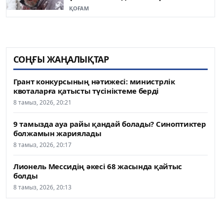
ҚОҒАМ
СОҢҒЫ ЖАҢАЛЫҚТАР
Грант конкурсының нәтижесі: министрлік
квоталарға қатысты түсініктеме берді
8 тамыз, 2026, 20:21
9 тамызда ауа райы қандай болады? Синоптиктер
болжамын жариялады
8 тамыз, 2026, 20:17
Лионель Мессидің әкесі 68 жасында қайтыс
болды
8 тамыз, 2026, 20:13