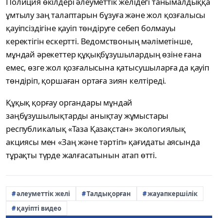
Полиция өкілдері әлеуметтік желідегі танымалдыққа
ұмтылу заң талаптарын бұзуға және жол қозғалысы
қауіпсіздігіне қауіп төндіруге себеп болмауы
керектігін ескертті. Ведомствоның мәліметінше,
мұндай әрекеттер құқықбұзушылардың өзіне ғана
емес, өзге жол қозғалысына қатысушыларға да қауіп
төндіріп, қоршаған ортаға зиян келтіреді.
Құқық қорғау органдары мұндай
заңбұзушылықтарды анықтау жұмыстары
республикалық «Таза Қазақстан» экологиялық
акциясы мен «Заң және тәртіп» қағидаты аясында
тұрақты түрде жалғасатынын атап өтті.
әлеуметтік желі
Талдықорған
жауапкершілік
қауіпті видео