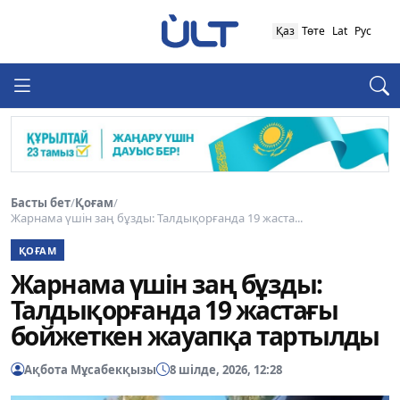
Қаз
Төте
Lat
Рус
Басты бет
/
Қоғам
/
Жарнама үшін заң бұзды: Талдықорғанда 19 жаста...
ҚОҒАМ
Жарнама үшін заң бұзды:
Талдықорғанда 19 жастағы
бойжеткен жауапқа тартылды
Ақбота Мұсабекқызы
8 шілде, 2026, 12:28